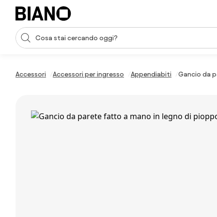
Salta la navigazione, vai al contenuto
Input della ricerca
Salta il contenuto, vai al piè di pagina
Accessori
Accessori per ingresso
Appendiabiti
Gancio da pa