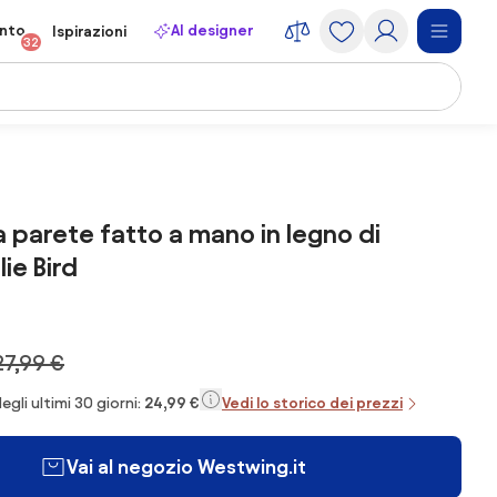
onto
AI designer
Ispirazioni
32
 parete fatto a mano in legno di
lie Bird
27,99 €
egli ultimi 30 giorni:
24,99 €
Vedi lo storico dei prezzi
Vai al negozio Westwing.it