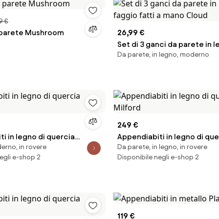
9 €
 parete Mushroom
26,99 €
Set di 3 ganci da parete in l
Da parete, in legno, moderno
faggio fatti a mano Cloud
249 €
i in legno di quercia
Appendiabiti in legno di que
erno, in rovere
Da parete, in legno, in rovere
Milford
egli e-shop 2
Disponibile negli e-shop 2
119 €