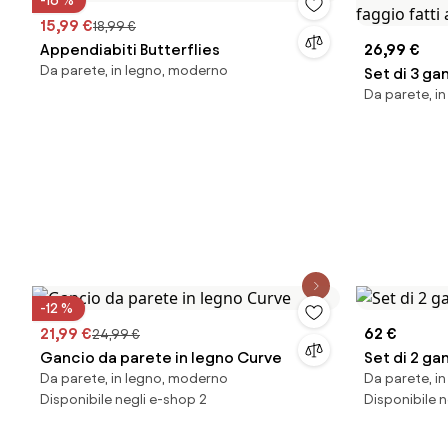
-16 %
15,99 €
18,99 €
Appendiabiti Butterflies
26,99 €
Da parete, in legno, moderno
Set di 3 ga
Da parete, i
faggio fat
-12 %
21,99 €
62 €
24,99 €
Gancio da parete in legno Curve
Set di 2 ga
Da parete, in legno, moderno
Da parete, in
Disponibile negli e-shop 2
Disponibile n