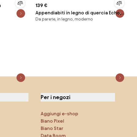
n
139 €
Appendiabiti in legno di quercia Echo,
Da parete, in legno, moderno
larg. 88 cm
Per i negozi
Aggiungi e-shop
Biano Pixel
Biano Star
Data Room