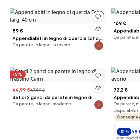
169 €
89 €
Appendiabi
Da parete, in
Appendiabiti in legno di quercia Echo,
Da parete, in legno, in rovere
larg. 40 cm
-6 %
44,99 €
72,2 €
47,99 €
Set di 2 ganci da parete in legno di
Appendiabit
Da parete, in legno, moderno
Da parete, m
frassino Cairn
avorio
Disponibile n
Consegna 
65 
-10 %
con codici