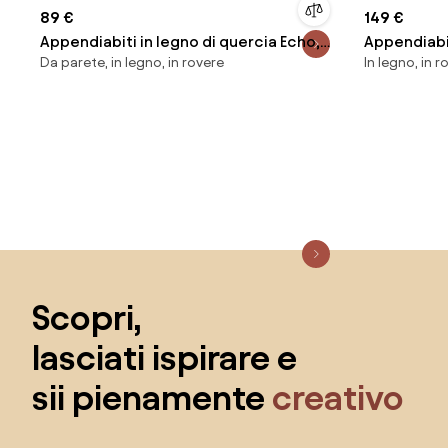
89 €
149 €
Appendiabiti in legno di quercia Echo,
Appendiabit
Da parete, in legno, in rovere
In legno, in r
larg. 40 cm
Salta il piè di pagina, vai all'inizio della pagina
Scopri,
lasciati ispirare e
sii pienamente
creativo