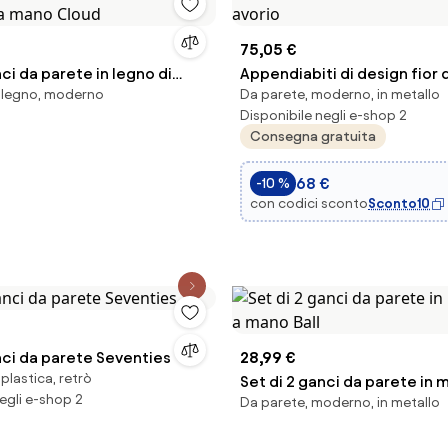
75,05 €
nci da parete in legno di
Appendiabiti di design fior d
n legno, moderno
Da parete, moderno, in metallo
ti a mano Cloud
avorio
Disponibile negli e-shop 2
Consegna gratuita
68 €
-10 %
con codici sconto
Sconto10
nci da parete Seventies
28,99 €
 plastica, retrò
Set di 2 ganci da parete in m
egli e-shop 2
Da parete, moderno, in metallo
a mano Ball