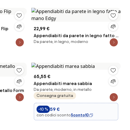
Flip
22,99 €
Appendiabiti da parete in legno fatto a
Da parete, in legno, moderno
mano Edgy
65,55 €
Appendiabiti marea sabbia
Da parete, moderno, in metallo
etallo Form
Consegna gratuita
59 €
-10 %
con codici sconto
Sconto10