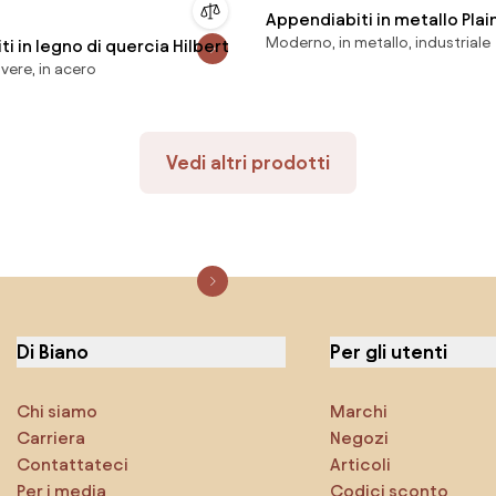
Appendiabiti in metallo Plai
Moderno, in metallo, industriale
i in legno di quercia Hilbert
overe, in acero
Vedi altri prodotti
Di Biano
Per gli utenti
Chi siamo
Marchi
Carriera
Negozi
Contattateci
Articoli
Per i media
Codici sconto