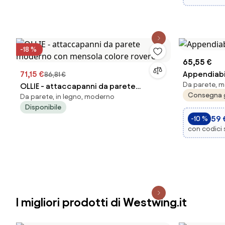
-18 %
65,55 €
71,15 €
Appendiabi
86,81 €
Da parete, m
OLLIE - attaccapanni da parete
Consegna 
Da parete, in legno, moderno
moderno con mensola colore rovere
Disponibile
59 
-10 %
con codici
I migliori prodotti di Westwing.it