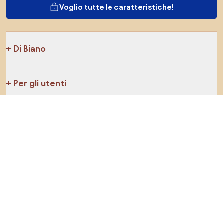
Voglio tutte le caratteristiche!
Di Biano
Per gli utenti
Per i negozi
Esplora sicuramente
Prodotti
Ispirazioni
AI designer
Puoi trovarci sui social media