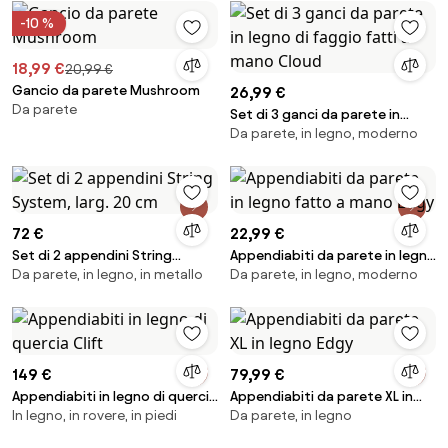
-10 %
18,99 €
20,99 €
Gancio da parete Mushroom
26,99 €
Da parete
Set di 3 ganci da parete in
Da parete, in legno, moderno
legno di faggio fatti a mano
Cloud
72 €
22,99 €
Set di 2 appendini String
Appendiabiti da parete in legno
Da parete, in legno, in metallo
Da parete, in legno, moderno
System, larg. 20 cm
fatto a mano Edgy
149 €
79,99 €
Appendiabiti in legno di quercia
Appendiabiti da parete XL in
In legno, in rovere, in piedi
Da parete, in legno
Clift
legno Edgy