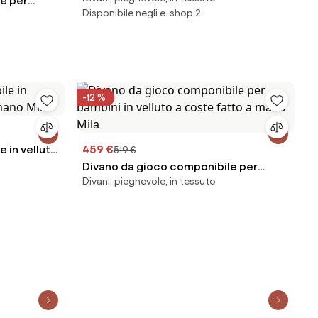
e per
per bambini fatto a mano Mila
Disponibile negli e-shop 2
fatto a mano
-12 %
 in velluto
459 €
519 €
la
Divano da gioco componibile per
Divani, pieghevole, in tessuto
bambini in velluto a coste fatto a mano
Mila