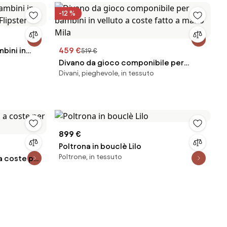
-12 %
bini in
459 €
519 €
 Flipster
Divano da gioco componibile per
Divani, pieghevole, in tessuto
bambini in velluto a coste fatto a mano
Mila
899 €
Poltrona in bouclè Lilo
Poltrone, in tessuto
 a coste per