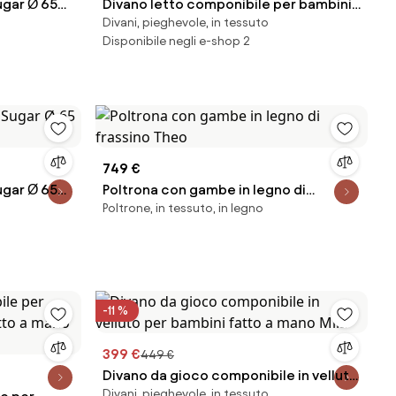
ugar Ø 65
Divano letto componibile per bambini
Divani, pieghevole, in tessuto
in velluto fatto a mano Mila
Disponibile negli e-shop 2
749 €
ugar Ø 65
Poltrona con gambe in legno di
Poltrone, in tessuto, in legno
frassino Theo
-11 %
399 €
449 €
Divano da gioco componibile in velluto
Divani, pieghevole, in tessuto