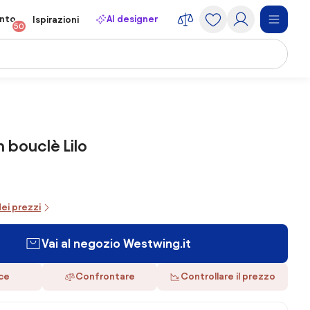
onto
AI designer
Ispirazioni
50
n bouclè Lilo
dei prezzi
Vai al negozio Westwing.it
ace
Confrontare
Controllare il prezzo