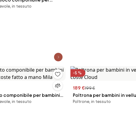
evole, in tessuto
velluto a coste fatto a mano
-5 %
189 €
199 €
to componibile per bambini
Poltrona per bambini in vell
evole, in tessuto
Poltrone, in tessuto
a coste fatto a mano Mila
Cloud