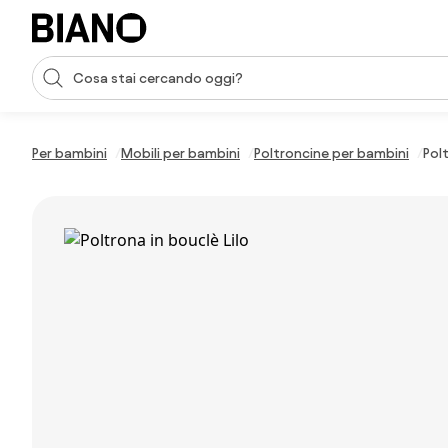
Salta la navigazione, vai al contenuto
Input della ricerca
Salta il contenuto, vai al piè di pagina
Per bambini
Mobili per bambini
Poltroncine per bambini
Polt