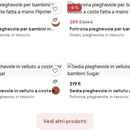
-6 %
289 €
309 €
eghevole per bambini in
Poltrona pieghevole per bam
evole, in tessuto
Divani, pieghevole, in tessuto
oste fatta a mano Flipster
velluto a coste fatta a mano
219 €
evole in velluto a coste per
Sedia pieghevole in velluto
ghevole, in tessuto
Poltrone, pieghevole, in tessuto
gar
bambini Sugar
Vedi altri prodotti