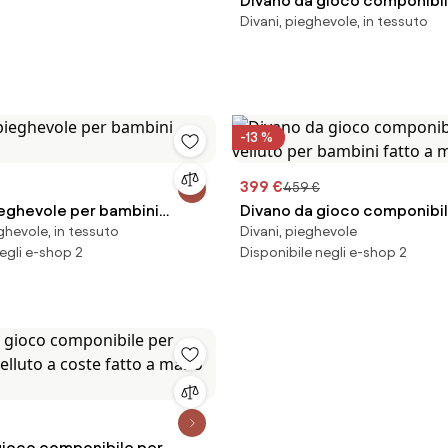
Divano da gioco componibil
Divani, pieghevole, in tessuto
bambini in velluto a coste 
Mila
-13 %
399 €
459 €
ieghevole per bambini
Divano da gioco componibile
ghevole, in tessuto
Divani, pieghevole
per bambini fatto a mano Mi
egli e-shop 2
Disponibile negli e-shop 2
gioco componibile per