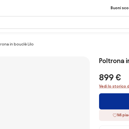
Buoni sc
rona in bouclè Lilo
Poltrona i
899 €
Vedi lo storico 
Mi pi