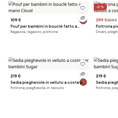
-6 %
109 €
289 €
309 €
Pouf per bambini in bouclé fatto a
Poltrona pi
Ragazza, ragazzo, poltrone
Divani, piegh
mano Cloud
velluto a c
219 €
219 €
Sedia pieghevole in velluto a coste per
Sedia piegh
Poltrone, pieghevole, in tessuto
Poltrone, pie
bambini Sugar
bambini Su