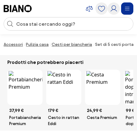
Salta la navigazione, vai al contenuto
Input della ricerca
Salta il contenuto, vai al piè di pagina
Accessori
Pulizia casa
Cesti per biancheria
Set di 5 cesti porta 
Prodotti che potrebbero piacerti
37,99 €
179 €
24,99 €
99 €
Portabiancheria
Cesto in rattan
Cesta Premium
Porta
Premium
Eddi
dopp
intre
mano 