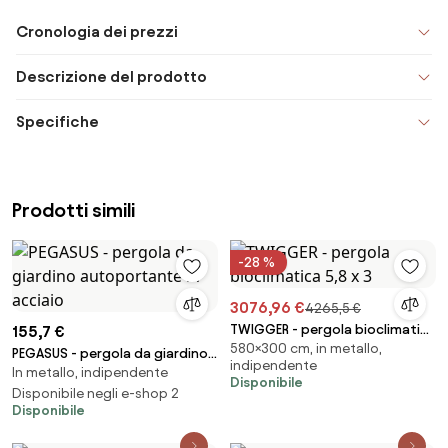
Cronologia dei prezzi
Descrizione del prodotto
Specifiche
Prodotti simili
-28 %
3076,96 €
4265,5 €
TWIGGER - pergola bioclimatica
155,7 €
580×300 cm, in metallo,
5,8 x 3
PEGASUS - pergola da giardino
indipendente
In metallo, indipendente
autoportante in acciaio
Disponibile
Disponibile negli e-shop 2
Disponibile