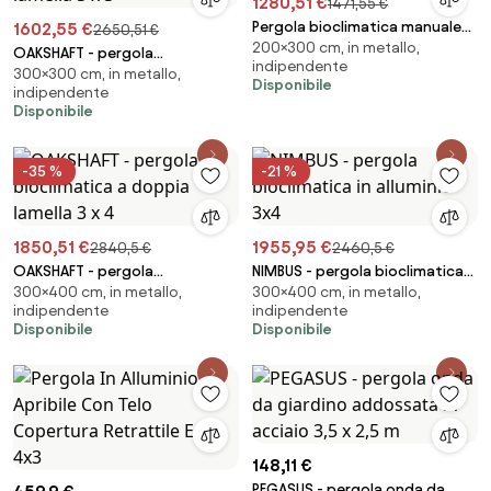
1280,51 €
1471,55 €
Pergola bioclimatica manuale
1602,55 €
2650,51 €
200×300 cm, in metallo,
2x3 m
OAKSHAFT - pergola
indipendente
300×300 cm, in metallo,
bioclimatica a doppia lamella 3
Disponibile
indipendente
x 3
Disponibile
-35 %
-21 %
1850,51 €
1955,95 €
2840,5 €
2460,5 €
OAKSHAFT - pergola
NIMBUS - pergola bioclimatica
300×400 cm, in metallo,
300×400 cm, in metallo,
bioclimatica a doppia lamella 3
in alluminio 3x4
indipendente
indipendente
x 4
Disponibile
Disponibile
148,11 €
PEGASUS - pergola onda da