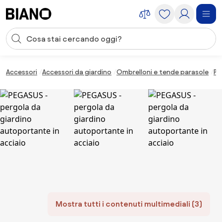
Salta la navigazione, vai al contenuto
Input della ricerca
Salta il contenuto, vai al piè di pagina
Accessori
Accessori da giardino
Ombrelloni e tende parasole
Pe
Mostra tutti i contenuti multimediali (3)