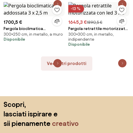
-13 %
1700,5 €
1645,3 €
1890,5 €
Pergola bioclimatica
Pergola retrattile motorizzata
300×250 cm, in metallo, a muro
300×300 cm, in metallo,
addossata 3 x 2,5 m
con led 3 x 3
Disponibile
indipendente
Disponibile
Vedi altri prodotti
Salta il piè di pagina, vai all'inizio della pagina
Scopri,
lasciati ispirare e
sii pienamente
creativo