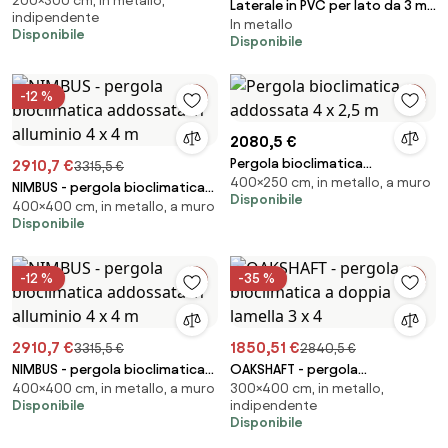
200×300 cm, in metallo,
2x3 m
Laterale in PVC per lato da 3 m
indipendente
In metallo
pergola bioclimatica
Disponibile
Disponibile
-12 %
2080,5 €
Pergola bioclimatica
2910,7 €
3315,5 €
400×250 cm, in metallo, a muro
addossata 4 x 2,5 m
NIMBUS - pergola bioclimatica
Disponibile
400×400 cm, in metallo, a muro
addossata in alluminio 4 x 4 m
Disponibile
-12 %
-35 %
2910,7 €
1850,51 €
3315,5 €
2840,5 €
NIMBUS - pergola bioclimatica
OAKSHAFT - pergola
400×400 cm, in metallo, a muro
300×400 cm, in metallo,
addossata in alluminio 4 x 4 m
bioclimatica a doppia lamella 3
Disponibile
indipendente
x 4
Disponibile