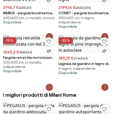
2910,7 €
2199,16 €
3315,5 €
2650,51 €
NIMBUS - pergola bioclimatica
COMET - pergola bioclimatica
400×400 cm, in metallo, a muro
300×400 cm, in legno,
addossata in alluminio 4 x 4 m
3 x 4 effetto legno
Disponibile
indipendente
Disponibile
-13 %
-33 %
1645,3 €
1890,5 €
Pergola retrattile motorizzata
185,15 €
274,56 €
300×300 cm, in metallo,
con led 3 x 3
Legnaia da giardino in legno di
indipendente
In legno, indipendente
pino impregnato in autoclave
Disponibile
Disponibile
I migliori prodotti di Milani Home