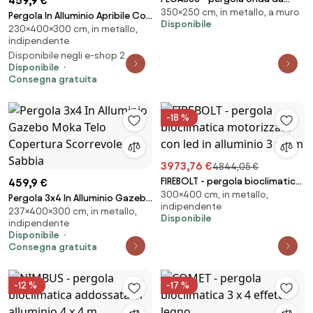
459,9 €
350×250 cm, in metallo, a muro
giardino addossata in acciaio
Pergola In Alluminio Apribile Con
Disponibile
3,5 x 2,5 m
230×400×300 cm, in metallo,
Telo Copertura Retrattile Ecrù
indipendente
4x3
Disponibile negli e-shop 2
Disponibile
Consegna gratuita
-18 %
3973,76 €
4844,05 €
FIREBOLT - pergola bioclimatica
459,9 €
300×400 cm, in metallo,
motorizzata con led in
Pergola 3x4 In Alluminio Gazebo
indipendente
alluminio 3 x 4 m
237×400×300 cm, in metallo,
Moka Telo Copertura
Disponibile
indipendente
Scorrevole Sabbia
Disponibile
Consegna gratuita
-12 %
-17 %