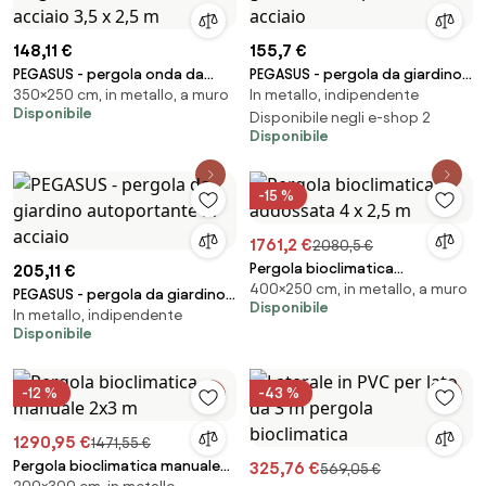
148,11 €
155,7 €
PEGASUS - pergola onda da
PEGASUS - pergola da giardino
350×250 cm, in metallo, a muro
In metallo, indipendente
giardino addossata in acciaio
autoportante in acciaio
Disponibile
3,5 x 2,5 m
Disponibile negli e-shop 2
Disponibile
-15 %
1761,2 €
2080,5 €
Pergola bioclimatica
205,11 €
400×250 cm, in metallo, a muro
addossata 4 x 2,5 m
PEGASUS - pergola da giardino
Disponibile
In metallo, indipendente
autoportante in acciaio
Disponibile
-12 %
-43 %
1290,95 €
1471,55 €
Pergola bioclimatica manuale
325,76 €
569,05 €