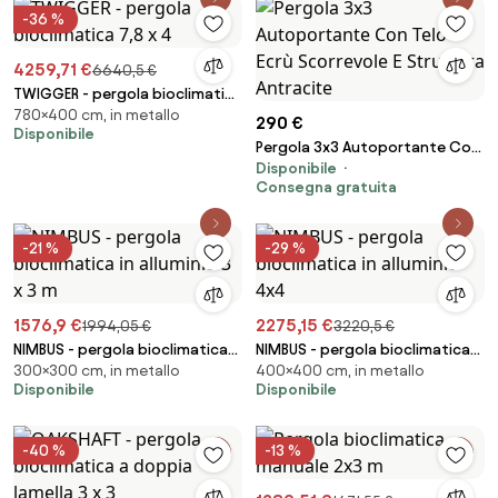
-36 %
4259,71 €
6640,5 €
TWIGGER - pergola bioclimatica
780×400 cm, in metallo
7,8 x 4
290 €
Disponibile
Pergola 3x3 Autoportante Con
Disponibile
Telo Ecrù Scorrevole E Struttura
Consegna gratuita
Antracite
-21 %
-29 %
1576,9 €
2275,15 €
1994,05 €
3220,5 €
NIMBUS - pergola bioclimatica
NIMBUS - pergola bioclimatica
300×300 cm, in metallo
400×400 cm, in metallo
in alluminio 3 x 3 m
in alluminio 4x4
Disponibile
Disponibile
-40 %
-13 %