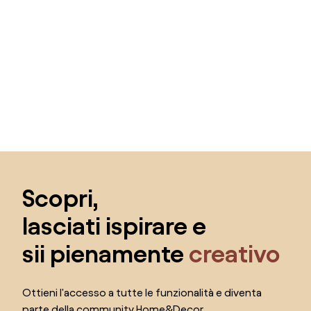
Salta il piè di pagina, vai all'inizio della pagina
Scopri,
lasciati ispirare e
sii pienamente
creativo
Ottieni l'accesso a tutte le funzionalità e diventa
parte della community Home&Decor.