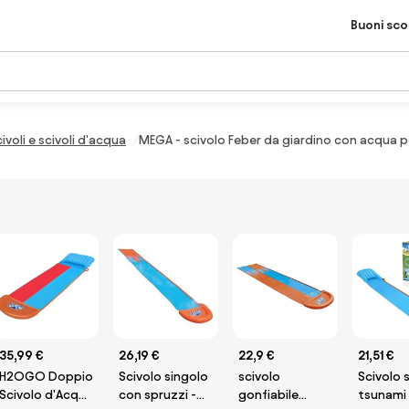
Buoni sc
ivoli e scivoli d'acqua
MEGA - scivolo Feber da giardino con acqua p
35,99 €
26,19 €
22,9 €
21,51 €
H2OGO Doppio
Scivolo singolo
scivolo
Scivolo 
Scivolo d'Acqua
con spruzzi -
gonfiabile
tsunami