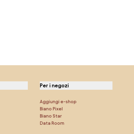
Per i negozi
Aggiungi e-shop
Biano Pixel
Biano Star
Data Room