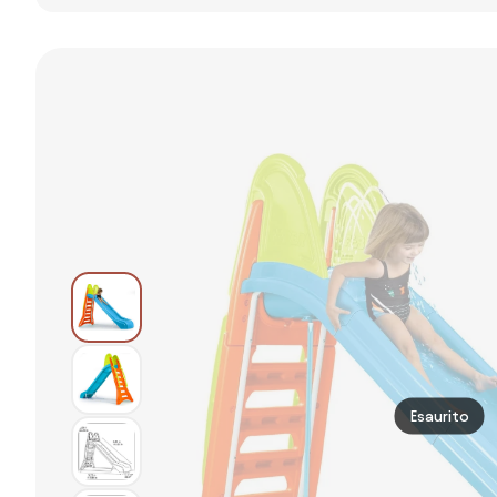
giardino per
BESTWAY
bambini
bambini
Bestway 52478
Esaurito