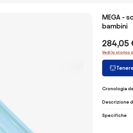
Tsunami Splash
CM.488 -
doppio con
bambini
Ramp Bestway
(ART.52326)
spruzzi
Bestway
bestway "h2o
MEGA - sc
go" 488 cm
bambini
284,05 
Vedi lo storico 
Tenere
Cronologia de
Descrizione d
Specifiche