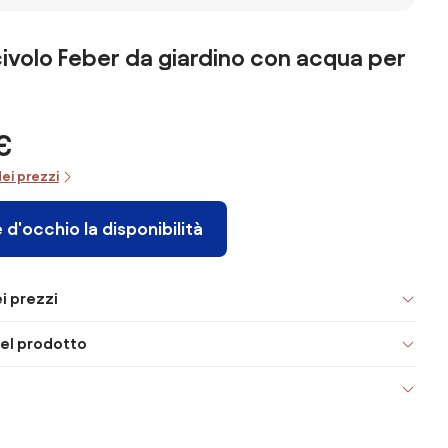
Duplo scivolo
Azzurro
Triplo Tsunami
 52477
acquatico
con Spruzzi
multicolore
(488cm) Art.
ivolo Feber da giardino con acqua per
52479 H2OGO
Scivolo Triplo
Tsunami con
Spruzzi
€
(488cm) Art.
52479 -
dei prezzi
Confezione Da
1
 d'occhio la disponibilità
i prezzi
el prodotto