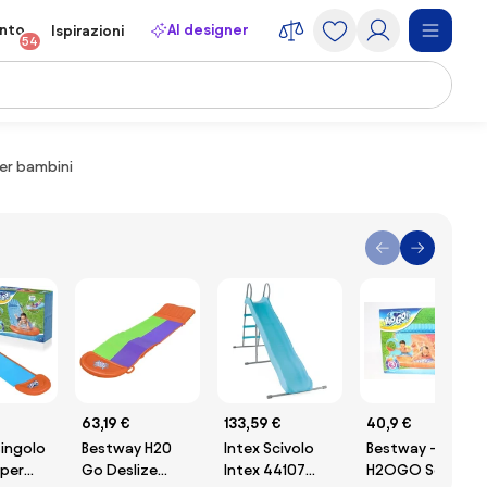
onto
AI designer
Ispirazioni
54
er bambini
63,19 €
133,59 €
40,9 €
singolo
Bestway H20
Intex Scivolo
Bestway -
 per
Go Deslize
Intex 44107
H2OGO Scivolo