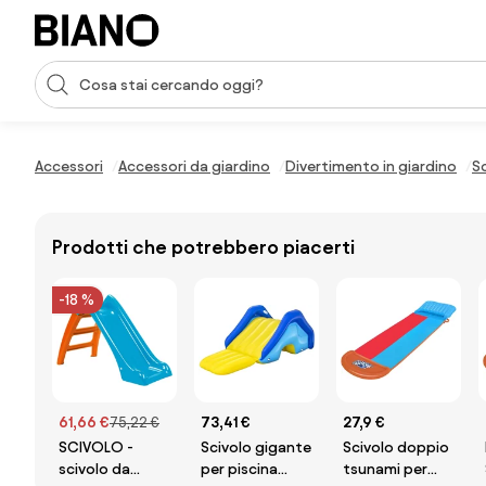
Salta la navigazione, vai al contenuto
Input della ricerca
Salta il contenuto, vai al piè di pagina
Accessori
Accessori da giardino
Divertimento in giardino
Sc
Prodotti che potrebbero piacerti
-18 %
61,66 €
75,22 €
73,41 €
27,9 €
SCIVOLO -
Scivolo gigante
Scivolo doppio
scivolo da
per piscina
tsunami per