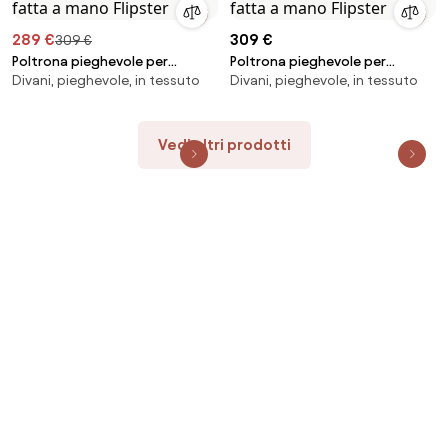
289 €
309 €
309 €
Poltrona pieghevole per
Poltrona pieghevole per
Divani, pieghevole, in tessuto
Divani, pieghevole, in tessuto
bambini in velluto a coste fatta
bambini in velluto a coste fatta
a mano Flipster
a mano Flipster
Vedi altri prodotti