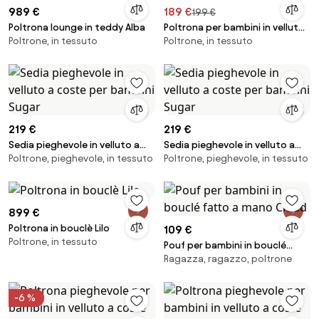
989 €
189 €
199 €
Poltrona lounge in teddy Alba
Poltrona per bambini in velluto
Poltrone, in tessuto
Poltrone, in tessuto
a coste Cloud
219 €
219 €
Sedia pieghevole in velluto a
Sedia pieghevole in velluto a
Poltrone, pieghevole, in tessuto
Poltrone, pieghevole, in tessuto
coste per bambini Sugar
coste per bambini Sugar
899 €
Poltrona in bouclè Lilo
109 €
Poltrone, in tessuto
Pouf per bambini in bouclé
Ragazza, ragazzo, poltrone
fatto a mano Cloud
-6 %