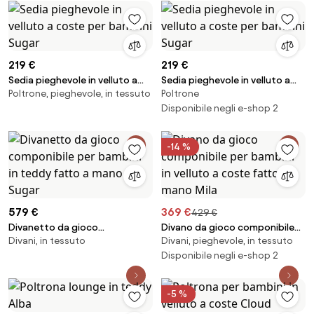
219 €
219 €
Sedia pieghevole in velluto a
Sedia pieghevole in velluto a
Poltrone, pieghevole, in tessuto
Poltrone
coste per bambini Sugar
coste per bambini Sugar
Disponibile negli e-shop 2
-14 %
579 €
369 €
429 €
Divanetto da gioco
Divano da gioco componibile
Divani, in tessuto
Divani, pieghevole, in tessuto
componibile per bambini in
per bambini in velluto a coste
teddy fatto a mano Sugar
fatto a mano Mila
Disponibile negli e-shop 2
-5 %