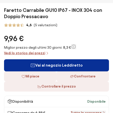
Faretto Carrabile GU10 IP67 - INOX 304 con
Doppio Pressacavo
4,6
(5 valutazioni)
9,96 €
Miglior prezzo degli ultimi 30 giorni:
8,3 €
Vedi lo storico dei prezzi
Vai al negozio Leddiretto
Mi piace
Confrontare
Controllare il prezzo
Disponibilità
Disponibile
Consegna da 6,89 €
Tutte le consegne