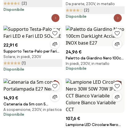
Esterni
(2)
Da parete, 230V, in metallo
145lm/W con Osram chip LED
Disponibile
Colore Bianco Naturale 4.000K
(2)
Disponibile
22,91 €
Supporto Testa-Palo per Fari
24,96 €
Solare, in piedi, 230V
LED e Fari LED SOLARE
Paletto da Giardino Nero 100cm
(1)
In piedi, 230V, in metallo
DarkLight Acciaio INOX base E27
Disponibile
Disponibile
14,93 €
Catenaria da 5m con 5
A sospensione, 230V, in plastica
Portalampada E27 Nero
Disponibile
107,6 €
Lampione LED Circolare Nero