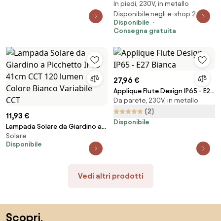
In piedi, 230V, in metallo
30W 50W 70W IP65 CCT Bianco
Variabile Colore Bianco Variabile
Disponibile negli e-shop 2
Disponibile
CCT
Consegna gratuita
27,96 €
Applique Flute Design IP65 - E27
Da parete, 230V, in metallo
Bianca
(2)
11,93 €
Disponibile
Lampada Solare da Giardino a
Solare
Picchetto IP65 41cm CCT 120
Disponibile
lumen Colore Bianco Variabile
CCT
Vedi altri prodotti
Salta il piè di pagina, vai all'inizio della pagina
Scopri,