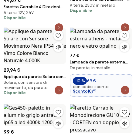
44,87 €
A terra, 230V, in metallo
per lampade PAR30 e PAR38 -
Faretto Carrabile 4 Direzioni
Disponibile
Doppio Pressacavo
A terra, 12V, 24V
MR16 IP67 Acciaio INOX 12/24V
Disponibile
Corten
77 €
Lampada da parete esterna
Da parete, in metallo
athens - metallo nero e vetro
29,94 €
opalino
Applique da parete Solare con
-10 %
69 €
Solare, con sensore di
Sensore Movimento Nera IP54
con codici sconto
movimento, da parete
serie Vimo Colore Bianco
Sconto10
Disponibile
Naturale 4.000K
99 €