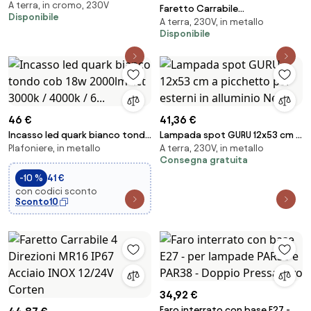
A terra, in cromo, 230V
GU10 IP67 con Doppio
Faretto Carrabile
Disponibile
Pressacavo
A terra, 230V, in metallo
Monodirezione GU10 IP67 -
Disponibile
NERO con doppio pressacavo
46 €
41,36 €
Incasso led quark bianco tondo
Lampada spot GURU 12x53 cm a
Plafoniere, in metallo
A terra, 230V, in metallo
cob 18w 2000lm cct 3000k /
picchetto per esterni in
Consegna gratuita
4000k / 6...
alluminio Nero
-10 %
41 €
con codici sconto
Sconto10
34,92 €
Faro interrato con base E27 -