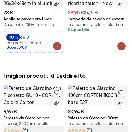
73 €
29,95 €
34,95 €
Applique pavia nera 1 luce
Lampada da tavolo da esterno
Da parete, 230V, in metallo
In piedi, in metallo, in plastica
attacco e27 ip44 26x34x48cm
nera con LED a ricarica touch -
Disponibile
in alluminio
Nowi
-10 %
66 €
con codici sconto
Sconto10
I migliori prodotti di Leddiretto
9,96 €
23,94 €
Faretto da Giardino con
Paletto da Giardino 100cm
In piedi, 230V, in metallo
In piedi, in metallo, in plastica
Picchetto GU10 - CORTEN
CORTEN IK06 IP54 base E27
Colore Corten
(6)
(5)