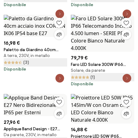
Disponibile
Disponibile
16,98 €
Paletto da Giardino 40cm
A terra, 230V, in metallo
acciaio inox CORTEN IK06 IP54
79,79 €
base E27
(3)
Faro LED Solare 300W IP66
Disponibile
Solare, da parete
Telecomando Incluso 4.500
lumen - SERIE PRO Colore Bianco
(1)
Naturale 4.000K
Disponibile
27,96 €
Applique Band Design - E27
14,88 €
Da parete, 230V, in metallo
Nero Bidirezionale IP65 per
Proiettore LED 50W IP65