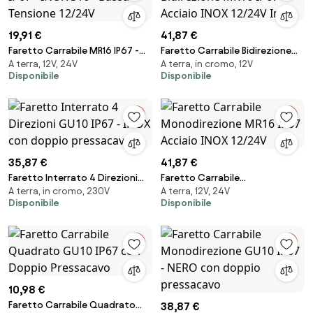
19,91 €
41,87 €
Faretto Carrabile MR16 IP67 -
Faretto Carrabile Bidirezione
A terra, 12V, 24V
A terra, in cromo, 12V
INOX 316 - Bassa Tensione
MR16 IP67 Acciaio INOX 12/24V
Disponibile
Disponibile
12/24V
Inox
35,87 €
41,87 €
Faretto Interrato 4 Direzioni
Faretto Carrabile
A terra, in cromo, 230V
A terra, 12V, 24V
GU10 IP67 - INOX con doppio
Monodirezione MR16 IP67
Disponibile
Disponibile
pressacavo
Acciaio INOX 12/24V
10,98 €
Faretto Carrabile Quadrato
38,87 €