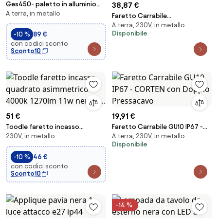
Ges450- paletto in alluminio
38,87 €
A terra, in metallo
grigio antracite ip65 a led
Faretto Carrabile
4000k 1200...
A terra, 230V, in metallo
Monodirezione GU10 IP67 -
Disponibile
-10 %
89 €
CORTEN con doppio
con codici sconto
pressacavo
Sconto10
51 €
19,91 €
Toodle faretto incasso
Faretto Carrabile GU10 IP67 -
230V, in metallo
A terra, 230V, in metallo
quadrato asimmetrico 4000k
CORTEN con Doppio
Disponibile
1270lm 11w nero d...
Pressacavo
-10 %
46 €
con codici sconto
Sconto10
-14 %