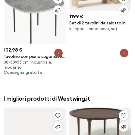
1199 €
Set di 2 tavolini da salotto in
In legno, scandinavo, set
legno di quercia Amad
102,98 €
Tavolino con piano sagomato
38×58×55 cm, industriale,
in legno Cemento e base in
moderno
metallo - FLUX Small
Consegna gratuita
I migliori prodotti di Westwing.it