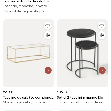
Tavolino rotondo da salotto
Rotondo, moderno, in vetro
con piano in vetro effetto
marmo Antigua
Disponibile negli e-shop 2
269 €
189 €
Tavolino da salotto con piano
Set di 2 tavolini in marmo Ella
Moderno, in vetro, in metallo
In marmo, rotondo, moderno
in vetro Maya