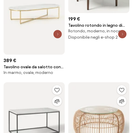
199 €
Tavolino rotondo in legno di
Rotondo, moderno, in noce
mango Jeani
Disponibile negli e-shop 2
389 €
Tavolino ovale da salotto con
In marmo, ovale, moderno
piano in vetro effetto marmo
Antigua 1