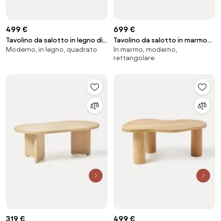
499 €
699 €
Tavolino da salotto in legno di
Tavolino da salotto in marmo
Moderno, in legno, quadrato
In marmo, moderno,
quercia Didi
Mabel
rettangolare
319 €
499 €