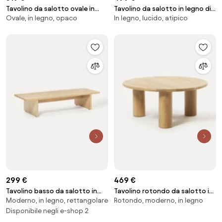
Tavolino da salotto ovale in
Tavolino da salotto in legno di
Ovale, in legno, opaco
In legno, lucido, atipico
legno Toni
quercia dalla forma organica
Didi
299 €
469 €
Tavolino basso da salotto in
Tavolino rotondo da salotto in
Moderno, in legno, rettangolare
Rotondo, moderno, in legno
legno Dako
legno di quercia Didi
Disponibile negli e-shop 2