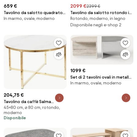
659 €
2099 €
2399 €
Tavolino da salotto quadrato
Tavolino da salotto rotondo in
In marmo, ovale, moderno
Rotondo, moderno, in legno
in marmo Mabel
legno di quercia CH008
Disponibile negli e-shop 2
1099 €
Set di 2 tavolini ovali in metallo
In marmo, ovale, moderno
e marmo Leander
204,75 €
Tavolino da caffè Salma
45×80 cm, ⌀ 80 cm, rotondo,
effetto marmo bianco/oro -
moderno
H45 cm
Disponibile