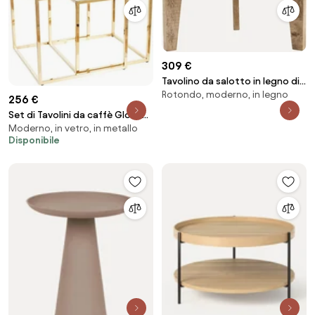
309 €
Tavolino da salotto in legno di
Rotondo, moderno, in legno
mango Bali
256 €
Set di Tavolini da caffè Gloria
Moderno, in vetro, in metallo
effetto marmo/oro
Disponibile