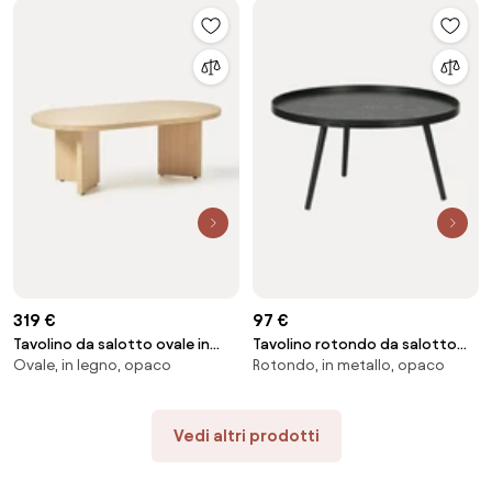
319 €
97 €
Tavolino da salotto ovale in
Tavolino rotondo da salotto
Ovale, in legno, opaco
Rotondo, in metallo, opaco
legno Toni
Mesa
Vedi altri prodotti