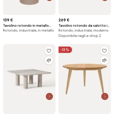
139 €
269 €
Tavolino rotondo in metallo
Tavolino rotondo da salotto in
Rotondo, industriale, in metallo
Rotondo, industriale, moderno
Ringar
legno Renee
Disponibile negli e-shop 2
-13 %