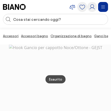
Salta la navigazione, vai al contenuto
Input della ricerca
Salta il contenuto, vai al piè di pagina
Accessori
Accessori bagno
Organizzazione di bagno
Ganci ba
Esaurito