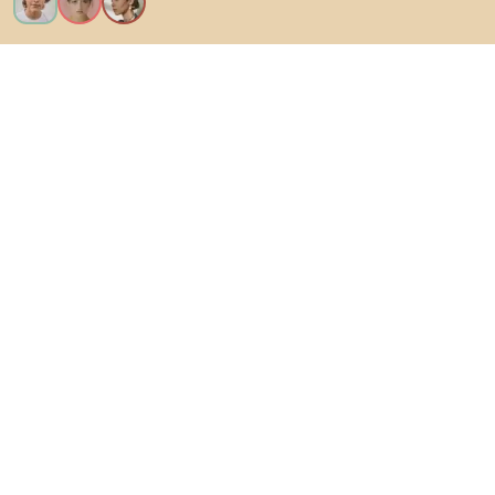
Voglio tutte le caratteristiche!
Di Biano
Per gli utenti
Per i negozi
Esplora sicuramente
Prodotti
Ispirazioni
AI designer