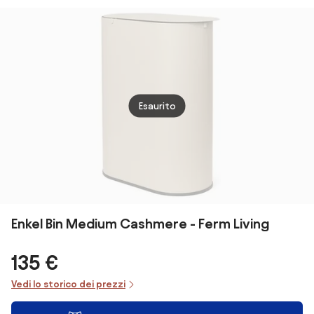
Capacità 180 lt
Posacenere in
90x30x80 cm in
Acciaio
Acciaio
Verniciato
Antracite...
Nero...
Esaurito
Enkel Bin Medium Cashmere - Ferm Living
135 €
Vedi lo storico dei prezzi