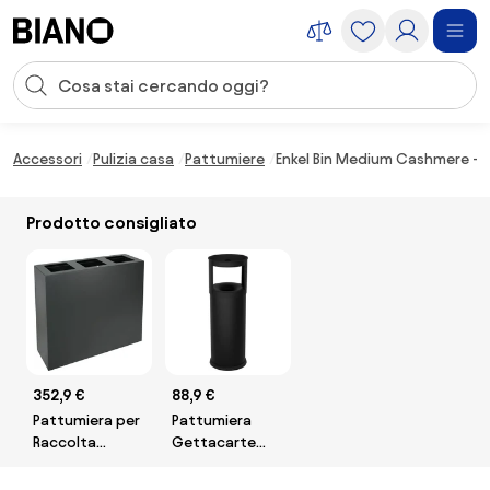
Salta la navigazione, vai al contenuto
Input della ricerca
Salta il contenuto, vai al piè di pagina
Accessori
Pulizia casa
Pattumiere
Enkel Bin Medium Cashmere - F
Prodotto consigliato
352,9 €
88,9 €
Pattumiera per
Pattumiera
Raccolta
Gettacarte
Differenziata 3
Ø25xh80 cm
Scomparti
Autoestinguente