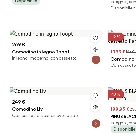
Disponibile
In legno , co
motivo spi
Disponibile n
-12 %
269 €
Comodino in legno Toopt
1099 €
1249
In legno , moderno, con cassetto
Comodino i
Con cassetto,
cassetto P
-18 %
249 €
Comodino Liv
188,95 €
230
Con cassetto, scandinavo, lucido
PINUS BLAC
In legno , m
riciclato
Disponibile