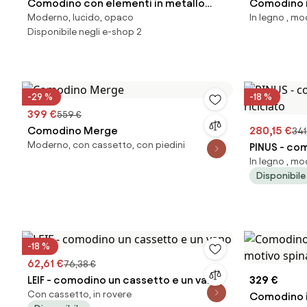
Comodino con elementi in metallo
Comodino i
Moderno, lucido, opaco
In legno , m
Rami
massiccio 
Disponibile negli e-shop 2
-29 %
-18 %
399 €
559 €
Comodino Merge
280,15 €
341
Moderno, con cassetto, con piedini
PINUS - com
In legno , m
Disponibile
-18 %
62,61 €
76,38 €
LEIF - comodino un cassetto e un vano
329 €
Con cassetto, in rovere
Comodino i