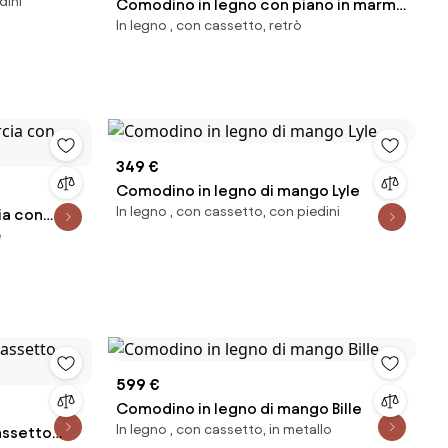
dini
Comodino in legno con piano in marmo
In legno , con cassetto, retrò
Zumi
349 €
Comodino in legno di mango Lyle
In legno , con cassetto, con piedini
ia con
e
599 €
Comodino in legno di mango Bille
In legno , con cassetto, in metallo
assetto