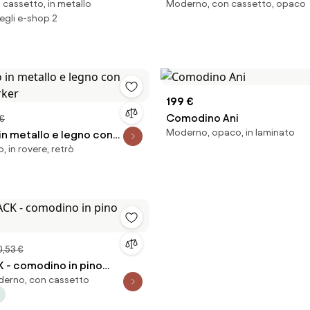
n cassetto, in metallo
Moderno, con cassetto, opaco
na di pesce Luca
Ashlan
egli e-shop 2
199 €
Comodino Ani
 €
Moderno, opaco, in laminato
n metallo e legno con
 in rovere, retrò
arker
,53 €
K - comodino in pino
oderno, con cassetto