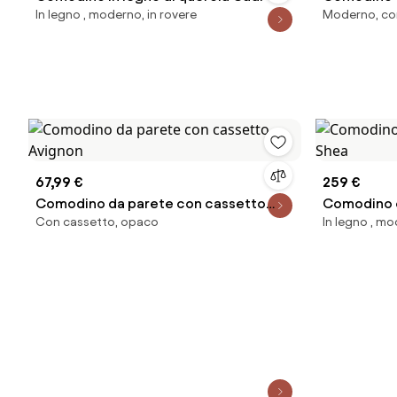
In legno , moderno, in rovere
Moderno, co
67,99 €
259 €
Comodino da parete con cassetto
Comodino c
Con cassetto, opaco
In legno , m
Avignon
Shea