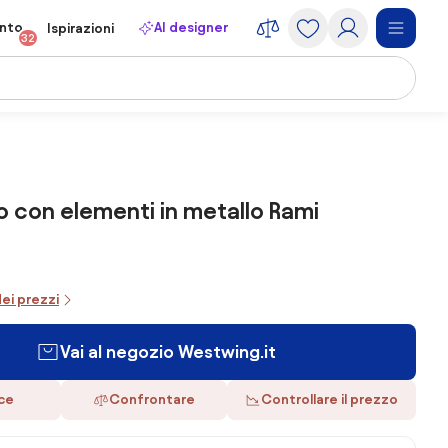
onto
AI designer
Ispirazioni
32
con elementi in metallo Rami
dei prezzi
Vai al negozio Westwing.it
ace
Confrontare
Controllare il prezzo