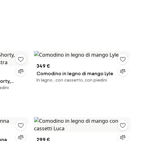
349 €
Comodino in legno di mango Lyle
In legno , con cassetto, con piedini
orty,
edini
stra
nna
299 €