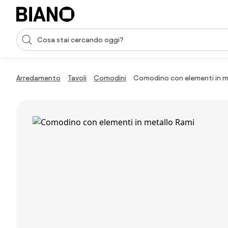
Salta la navigazione, vai al contenuto
Input della ricerca
Salta il contenuto, vai al piè di pagina
Arredamento
Tavoli
Comodini
Comodino con elementi in m