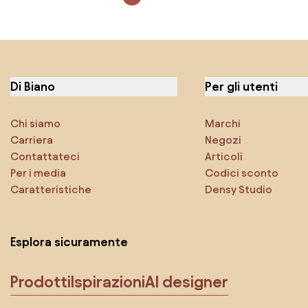
Di Biano
Per gli utenti
Chi siamo
Marchi
Carriera
Negozi
Contattateci
Articoli
Per i media
Codici sconto
Caratteristiche
Densy Studio
Esplora sicuramente
Prodotti
Ispirazioni
AI designer