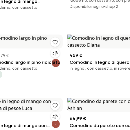
Moderno, con cassetto, con pie
n legno di mango
Disponibile negli e-shop 2
oderno, con cassetto
Harry
469 €
,79 €
odino largo in pino riciclato
Comodino in legno di querc
oderno, con cassetto
In legno , con cassetto, in rover
cassetto Diana
64,99 €
n legno di mango con
Comodino da parete con c