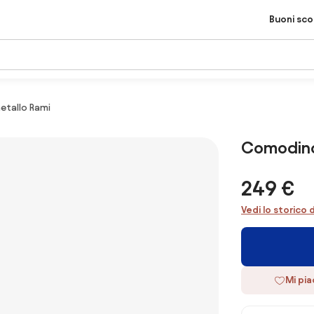
Buoni sc
etallo Rami
Comodino 
249 €
Vedi lo storico 
Mi pi