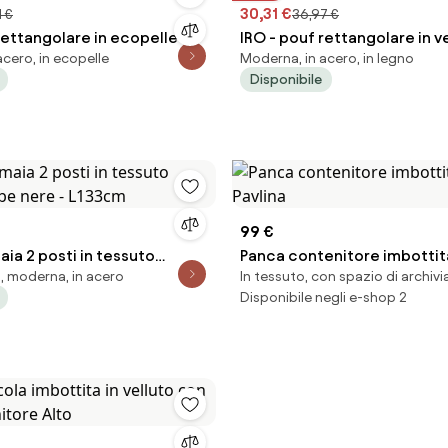
30,31 €
1 €
36,97 €
rettangolare in ecopelle
IRO - pouf rettangolare in v
cero, in ecopelle
Moderna, in acero, in legno
Disponibile
99 €
ia 2 posti in tessuto
Panca contenitore imbottita
, moderna, in acero
In tessuto, con spazio di archiv
be nere - L133cm
Pavlina
Disponibile negli e-shop 2