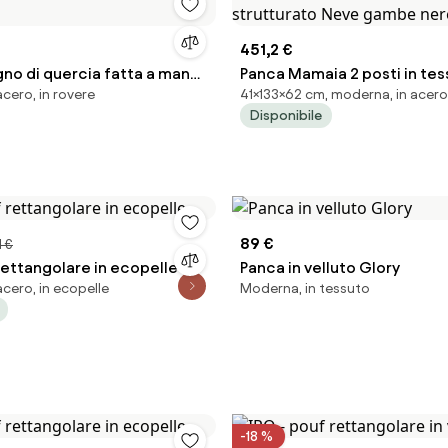
451,2 €
gno di quercia fatta a mano
Panca Mamaia 2 posti in te
cero, in rovere
41×133×62 cm, moderna, in acero
strutturato Neve gambe ner
Disponibile
89 €
1 €
rettangolare in ecopelle
Panca in velluto Glory
cero, in ecopelle
Moderna, in tessuto
-18 %