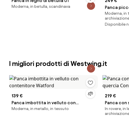
Panca in legno di betulla 01
249 €
Moderna, in betulla, scandinava
Panca picco
Moderna, in 
vano conte
archiviazion
Disponibile n
I migliori prodotti di Westwing.it
139 €
219 €
Panca imbottita in velluto con
Panca con s
Moderna, in metallo, in tessuto
In rovere, in
contenitore Watford
Confetti
archiviazion