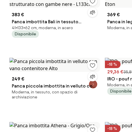
383 €
369 €
Panca imbottita Bali in tessuto
Panca in le
41×133×62 cm, moderna, in acero
Moderna, in a
strutturato con gambe nere - L133cm
Eton
Disponibile
-18 %
29,36 €
35,8
249 €
IRO - pouf 
Moderna, in a
Panca piccola imbottita in velluto con
Disponibile
Moderna, in tessuto, con spazio di
vano contenitore Alto
archiviazione
-18 %