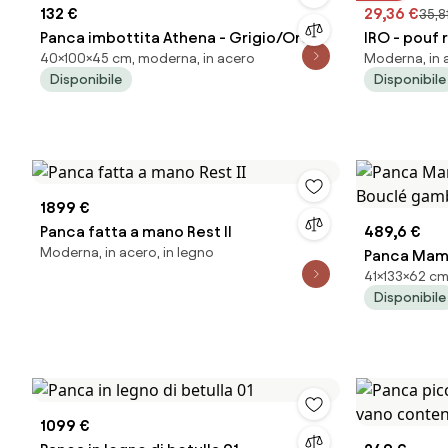
132 €
29,36 €
35,8
Panca imbottita Athena - Grigio/Oro
IRO - pouf 
40×100×45 cm, moderna, in acero
Moderna, in a
Disponibile
Disponibile
1899 €
Panca fatta a mano Rest II
489,6 €
Moderna, in acero, in legno
Panca Mama
41×133×62 cm
Bouclé gam
Disponibile
1099 €