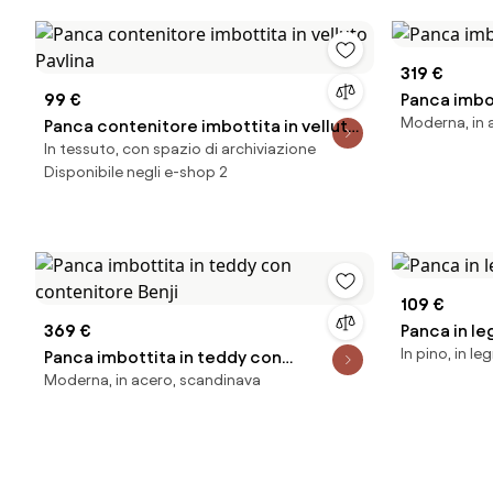
319 €
99 €
Panca imbot
Moderna, in a
Panca contenitore imbottita in velluto
In tessuto, con spazio di archiviazione
Pavlina
Disponibile negli e-shop 2
109 €
369 €
Panca in l
In pino, in le
Panca imbottita in teddy con
Moderna, in acero, scandinava
contenitore Benji