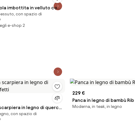
la imbottita in velluto con
tessuto, con spazio di
nitore Alto
e
egli e-shop 2
229 €
Panca in legno di bambù Rib
Moderna, in teak, in legno
carpiera in legno di quercia
 legno, con spazio di
e