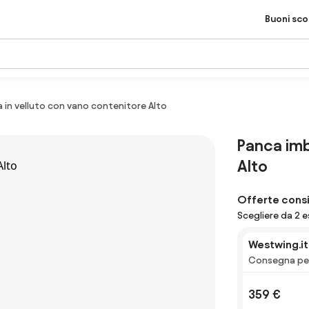
Buoni sc
 in velluto con vano contenitore Alto
Panca imb
Alto
Offerte consi
Scegliere da 2 
Westwing.it
Consegna per
359 €