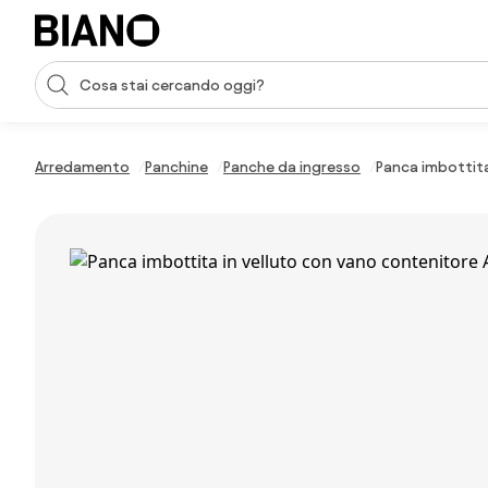
Salta la navigazione, vai al contenuto
Input della ricerca
Salta il contenuto, vai al piè di pagina
Arredamento
Panchine
Panche da ingresso
Panca imbottita