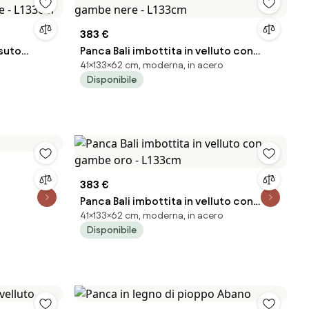
383 €
ssuto
Panca Bali imbottita in velluto con
41×133×62 cm, moderna, in acero
e - L133cm
gambe nere - L133cm
Disponibile
383 €
Panca Bali imbottita in velluto con
41×133×62 cm, moderna, in acero
gambe oro - L133cm
Disponibile