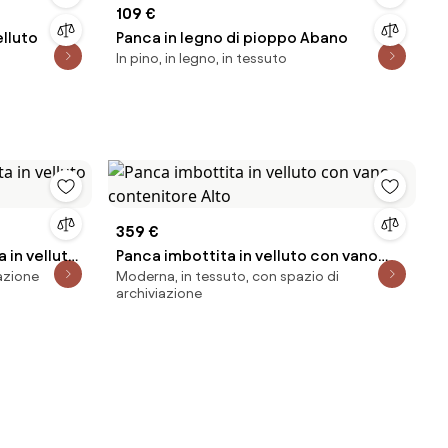
109 €
elluto
Panca in legno di pioppo Abano
In pino, in legno, in tessuto
359 €
 in velluto
Panca imbottita in velluto con vano
iazione
Moderna, in tessuto, con spazio di
contenitore Alto
archiviazione