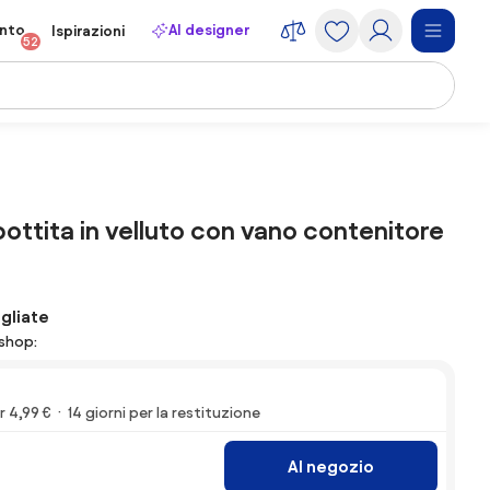
onto
AI designer
Ispirazioni
52
ottita in velluto con vano contenitore
gliate
eshop:
 4,99 €
14 giorni per la restituzione
Al negozio