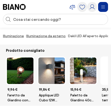
Salta la navigazione, vai al contenuto
Input della ricerca
Salta il contenuto, vai al piè di pagina
Illuminazione
Illuminazione da esterno
Dakil LED All'aperto Appli
Prodotto consigliato
9,96 €
19,84 €
15,96 €
35,95
Faretto da
Applique LED
Paletto da
Lante
Giardino con
Cubo 12W
Giardino 40cm
terra
Picchetto GU10
Bidirezione
Acciaio INOX
ester
- CORTEN
Antracite IP65
IK06 IP54 Base
120 c