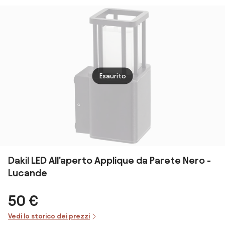
Colore Corten
CCT OSRAM
E27
Hava
Chip LED
Esaurito
Dakil LED All'aperto Applique da Parete Nero -
Lucande
50 €
Vedi lo storico dei prezzi