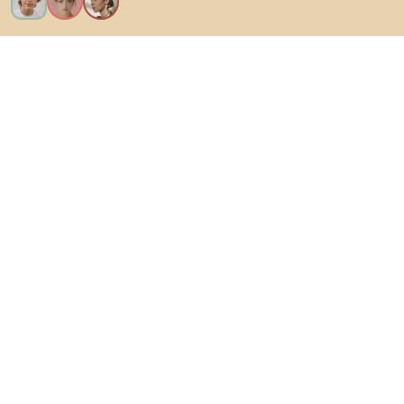
Voglio tutte le caratteristiche!
Di Biano
Per gli utenti
Per i negozi
Esplora sicuramente
Prodotti
Ispirazioni
AI designer