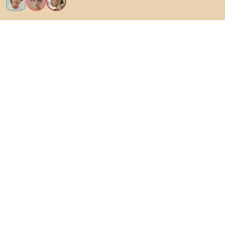
Voglio tutte le caratteristiche!
Di Biano
Per gli utenti
Per i negozi
Esplora sicuramente
Prodotti
Ispirazioni
AI designer