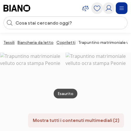
Salta la navigazione, vai al contenuto
Input della ricerca
Salta il contenuto, vai al piè di pagina
Tessili
Biancheria da letto
Copriletti
Trapuntino matrimoniale ve
Esaurito
Mostra tutti i contenuti multimediali (2)