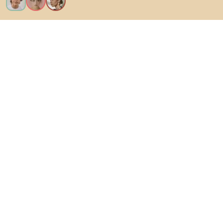
Voglio tutte le caratteristiche!
Di Biano
Per gli utenti
Per i negozi
Esplora sicuramente
Prodotti
Ispirazioni
AI designer