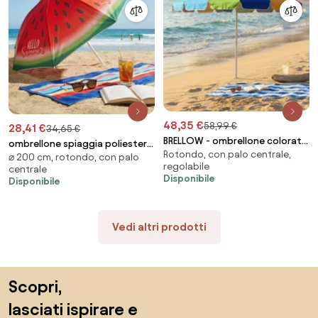
48,35 €
58,99 €
28,41 €
34,65 €
BRELLOW - ombrellone colorato
ombrellone spiaggia poliestere
Rotondo, con palo centrale,
da spiaggia
⌀ 200 cm, rotondo, con palo
uv 200/32 decoro anguria e
regolabile
centrale
fenicottero
Disponibile
Disponibile
Vedi altri prodotti
Salta il piè di pagina, vai all'inizio della pagina
Scopri,
lasciati ispirare e