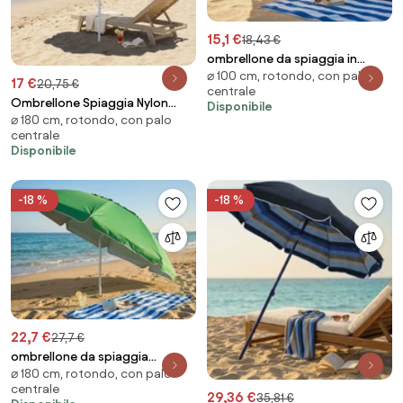
15,1 €
18,43 €
ombrellone da spiaggia in
⌀ 100 cm, rotondo, con palo
acciaio e tnt tondo 1 m
17 €
20,75 €
centrale
Ombrellone Spiaggia Nylon
Disponibile
⌀ 180 cm, rotondo, con palo
Protezione Uv Diametro 1,8 M
centrale
colore CASUALE
Disponibile
-18 %
-18 %
22,7 €
27,7 €
ombrellone da spiaggia
⌀ 180 cm, rotondo, con palo
poliestere uv tondo 1,80 m /
centrale
palo da 22 mm
29,36 €
35,81 €