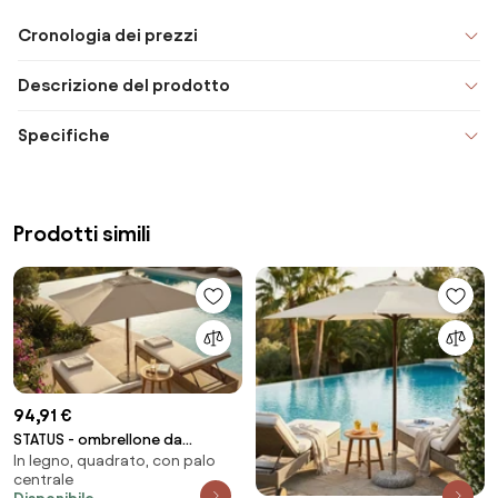
Cronologia dei prezzi
Descrizione del prodotto
Specifiche
Prodotti simili
94,91 €
STATUS - ombrellone da
In legno, quadrato, con palo
giardino palo centrale in legno
centrale
2 x 3 m