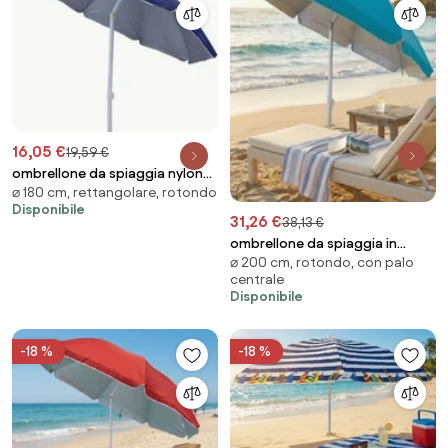
16,05 €
19,59 €
ombrellone da spiaggia nylon
⌀ 180 cm, rettangolare, rotondo
protezione uv tondo 1,80 m /
Disponibile
palo da 32 mm colore casuale
31,26 €
38,13 €
ombrellone da spiaggia in
⌀ 200 cm, rotondo, con palo
alluminio
centrale
Disponibile
-18 %
-18 %