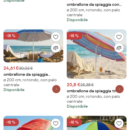
Disponibile
ombrellone da spiaggia con
⌀ 200 cm, rotondo, con palo
paragon
centrale
Disponibile
-18 %
-18 %
24,61 €
30,02 €
ombrellone da spiaggia
⌀ 200 cm, rotondo, con palo
poliestere uv m
20,8 €
centrale
25,38 €
Disponibile
ombrellone da spiaggia tnt
⌀ 200 cm, rotondo, con palo
tondo 2 m / palo da 32 mm
centrale
Disponibile
-18 %
-18 %