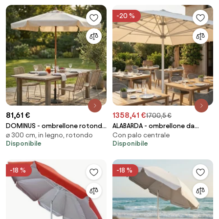
-20 %
81,61 €
1358,41 €
1700,5 €
DOMINUS - ombrellone rotondo
ALABARDA - ombrellone da
⌀ 300 cm, in legno, rotondo
Con palo centrale
da giardino palo centrale in
giardino palo centrale
Disponibile
Disponibile
legno 3 m
-18 %
-18 %