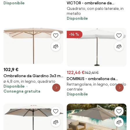
VICTOR - ombrellone da
Disponibile
Quadrato, con palo laterale, in
giardino decentrato metallo 3
metallo
x 4 m
Disponibile
-14 %
102,9 €
122,46 €
142,41 €
Ombrellone da Giardino 3x3 m
DOMINUS - ombrellone da
⌀ 4,8 cm, in legno, quadrato
Palo Ø48 mm in Legno Bauer
Rettangolare, in legno, con palo
giardino palo centrale in legno
Disponibile
Bianco...
centrale
3 x 4 m
Consegna gratuita
Disponibile