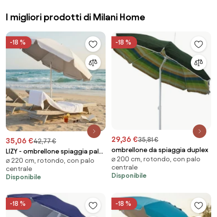
I migliori prodotti di Milani Home
-18 %
-18 %
29,36 €
35,81 €
35,06 €
42,77 €
ombrellone da spiaggia duplex
LIZY - ombrellone spiaggia palo
⌀ 200 cm, rotondo, con palo
⌀ 220 cm, rotondo, con palo
alluminio 220/32
centrale
centrale
Disponibile
Disponibile
-18 %
-18 %