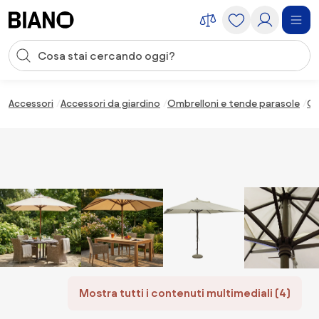
Salta la navigazione, vai al contenuto
Input della ricerca
Salta il contenuto, vai al piè di pagina
Accessori
Accessori da giardino
Ombrelloni e tende parasole
Om
Mostra tutti i contenuti multimediali (4)