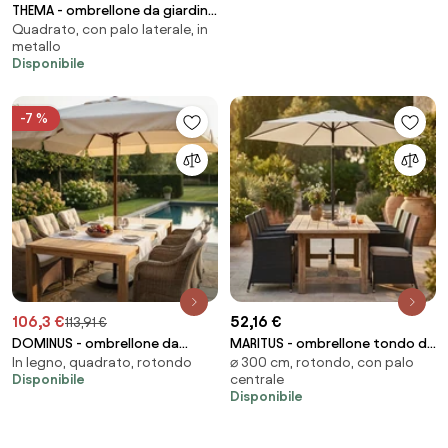
THEMA - ombrellone da giardino
Quadrato, con palo laterale, in
decentrato in alluminio
metallo
Disponibile
-7 %
106,3 €
52,16 €
113,91 €
DOMINUS - ombrellone da
MARITUS - ombrellone tondo da
In legno, quadrato, rotondo
⌀ 300 cm, rotondo, con palo
giardino palo centrale in legno
giardino palo centrale 3 m
Disponibile
centrale
3 x 3 m
Disponibile