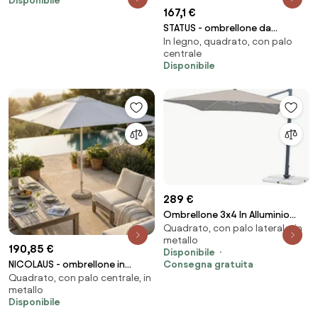
Disponibile
167,1 €
STATUS - ombrellone da
In legno, quadrato, con palo
giardino palo centrale in legno
centrale
3 x 4 m
Disponibile
289 €
Ombrellone 3x4 In Alluminio
Quadrato, con palo laterale, in
Orientabile Moka Con Braccio
metallo
Decentrato
190,85 €
Disponibile
NICOLAUS - ombrellone in
Consegna gratuita
Quadrato, con palo centrale, in
alluminio 3 x 3 m
metallo
Disponibile