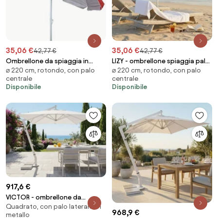
35,06 €
35,06 €
42,77 €
42,77 €
Ombrellone da spiaggia in
LIZY - ombrellone spiaggia palo
⌀ 220 cm, rotondo, con palo
⌀ 220 cm, rotondo, con palo
alluminio colore casuale
alluminio 220/32
centrale
centrale
Disponibile
Disponibile
917,6 €
VICTOR - ombrellone da
Quadrato, con palo laterale, in
giardino decentrato metallo 3
968,9 €
metallo
x 3 m