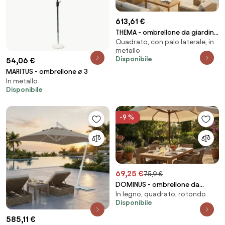
613,61 €
THEMA - ombrellone da giardino
Quadrato, con palo laterale, in
decentrato in alluminio
metallo
Disponibile
54,06 €
MARITUS - ombrellone ø 3
In metallo
Disponibile
-9 %
69,25 €
75,9 €
DOMINUS - ombrellone da
In legno, quadrato, rotondo
giardino palo centrale in legno
Disponibile
2 x 3 m
585,11 €