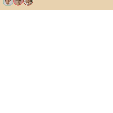
Voglio tutte le caratteristiche!
Di Biano
Per gli utenti
Per i negozi
Esplora sicuramente
Prodotti
Ispirazioni
AI designer