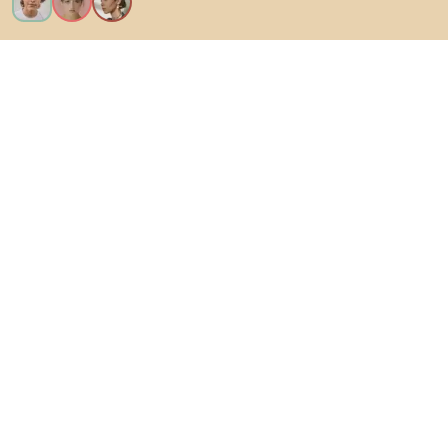
Voglio tutte le caratteristiche!
Di Biano
Per gli utenti
Per i negozi
Esplora sicuramente
Prodotti
Ispirazioni
AI designer