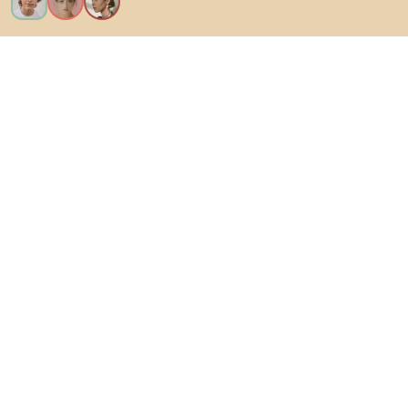
Voglio tutte le caratteristiche!
Di Biano
Per gli utenti
Per i negozi
Esplora sicuramente
Prodotti
Ispirazioni
AI designer