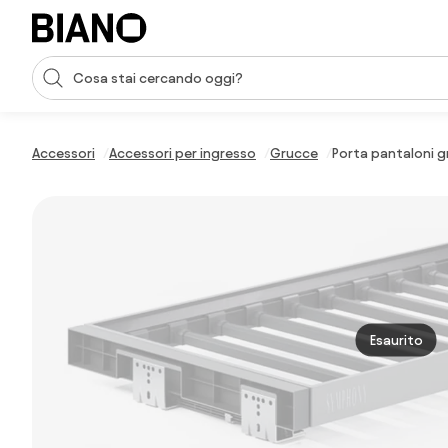
Salta la navigazione, vai al contenuto
Input della ricerca
Salta il contenuto, vai al piè di pagina
Accessori
Accessori per ingresso
Grucce
Porta pantaloni g
Esaurito