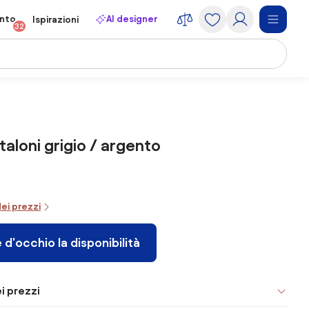
onto
AI designer
Ispirazioni
32
taloni grigio / argento
dei prezzi
 d'occhio la disponibilità
i prezzi