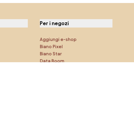
Per i negozi
Aggiungi e-shop
Biano Pixel
Biano Star
Data Room
Puoi trovarci sui social media