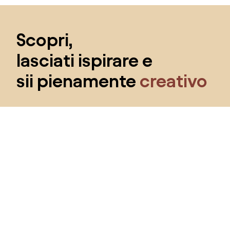
Salta il piè di pagina, vai all'inizio della pagina
Scopri,
lasciati ispirare e
sii pienamente
creativo
Ottieni l'accesso a tutte le funzionalità e diventa
parte della community Home&Decor.
Voglio tutte le caratteristiche!