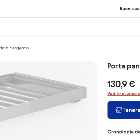
Buoni sc
rigio / argento
Porta pan
130,9 €
Vedi lo storico 
Tenere
Cronologia de