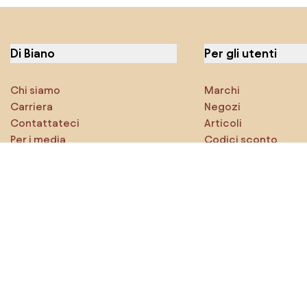
Di Biano
Per gli utenti
Chi siamo
Marchi
Carriera
Negozi
Contattateci
Articoli
Per i media
Codici sconto
Caratteristiche
Densy Studio
Esplora sicuramente
Prodotti
Ispirazioni
AI designer