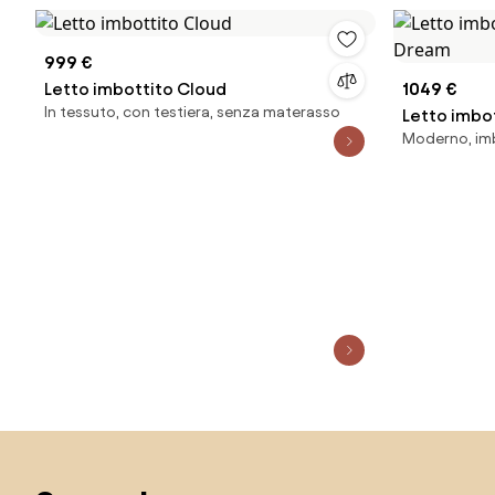
999 €
Letto imbottito Cloud
1049 €
In tessuto, con testiera, senza materasso
Letto imbo
Moderno, imb
Dream
Salta il piè di pagina, vai all'inizio della pagina