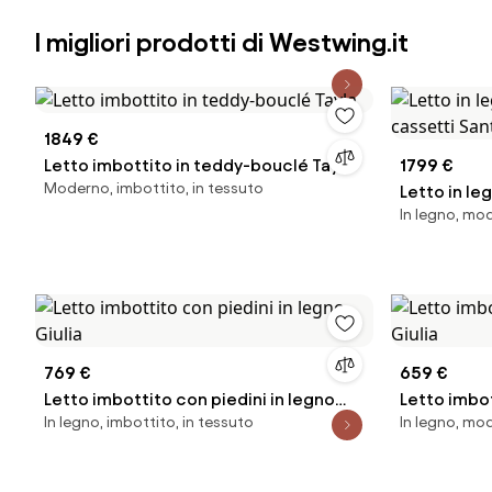
I migliori prodotti di Westwing.it
1849 €
Letto imbottito in teddy-bouclé Tayla
1799 €
Moderno, imbottito, in tessuto
Letto in le
In legno, mo
cassetti S
769 €
659 €
Letto imbottito con piedini in legno
Letto imbot
In legno, imbottito, in tessuto
In legno, mo
Giulia
Giulia