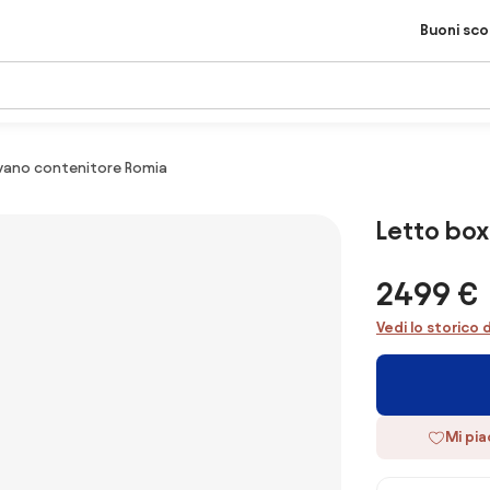
Buoni sc
vano contenitore Romia
Letto box
2499 €
Vedi lo storico 
Mi pi