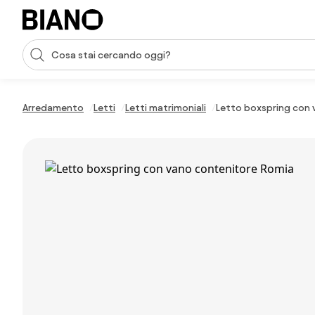
Salta la navigazione, vai al contenuto
Input della ricerca
Salta il contenuto, vai al piè di pagina
Arredamento
Letti
Letti matrimoniali
Letto boxspring con 