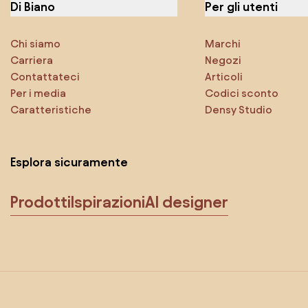
Di Biano
Per gli utenti
Chi siamo
Marchi
Carriera
Negozi
Contattateci
Articoli
Per i media
Codici sconto
Caratteristiche
Densy Studio
Esplora sicuramente
Prodotti
Ispirazioni
AI designer