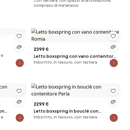
Con testiera, con spazio di archiviazione,
compreso di materasso
2399 €
ra
Letto boxspring con vano contenitore
Imbottito, in tessuto, con testiera
Romia
2299 €
on
Letto boxspring in bouclé con
ra
Imbottito, in tessuto, con testiera
contenitore Perla