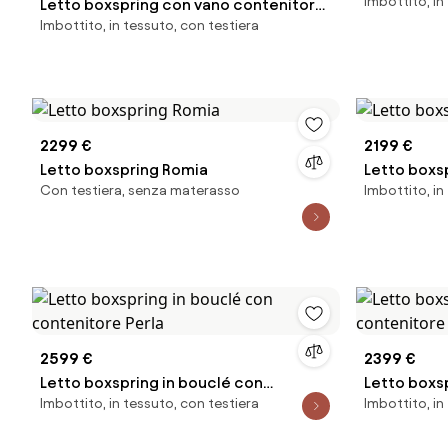
Imbottito, in
Letto boxspring con vano contenitore
Imbottito, in tessuto, con testiera
Romia
2299 €
2199 €
Letto boxspring Romia
Letto boxs
Con testiera, senza materasso
Imbottito, in
2599 €
2399 €
Letto boxspring in bouclé con
Letto boxs
Imbottito, in tessuto, con testiera
Imbottito, in
contenitore Perla
contenitor