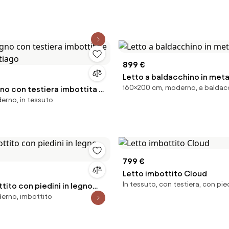
899 €
Letto a baldacchino in metal
160×200 cm, moderno, a baldac
gno con testiera imbottita e
derno, in tessuto
antiago
799 €
Letto imbottito Cloud
In tessuto, con testiera, con pie
tito con piedini in legno
derno, imbottito