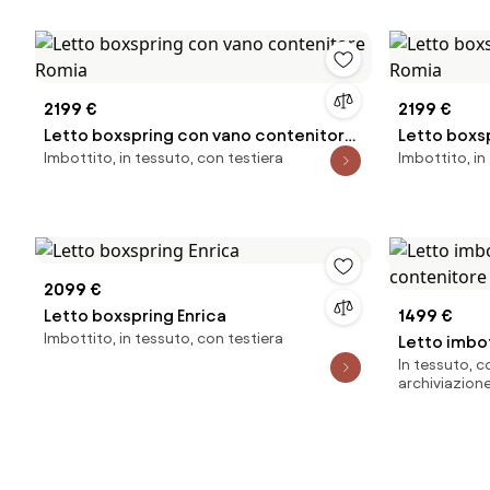
2199 €
2199 €
Letto boxspring con vano contenitore
Letto boxs
Imbottito, in tessuto, con testiera
Imbottito, in
Romia
Romia
2099 €
Letto boxspring Enrica
1499 €
Imbottito, in tessuto, con testiera
Letto imbot
In tessuto, c
contenitor
archiviazion