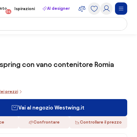
onto
AI designer
Ispirazioni
54
spring con vano contenitore Romia
dei prezzi
Vai al negozio Westwing.it
ace
Confrontare
Controllare il prezzo