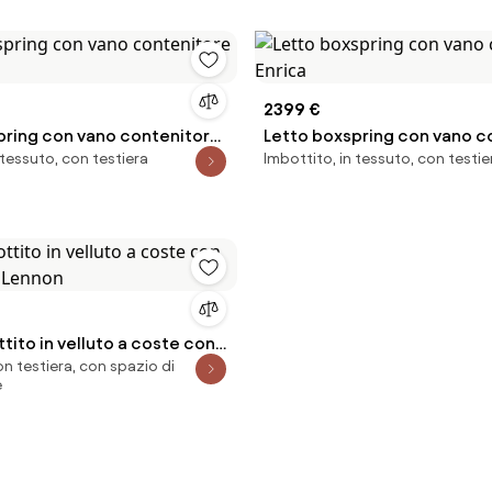
2399 €
pring con vano contenitore
Letto boxspring con vano c
 tessuto, con testiera
Imbottito, in tessuto, con testie
Enrica
tito in velluto a coste con
on testiera, con spazio di
e Lennon
e