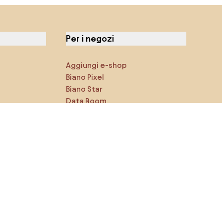
Per i negozi
Aggiungi e-shop
Biano Pixel
Biano Star
Data Room
Puoi trovarci sui social media