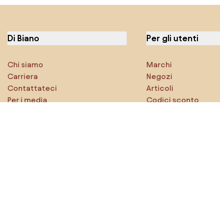
Di Biano
Per gli utenti
Chi siamo
Marchi
Carriera
Negozi
Contattateci
Articoli
Per i media
Codici sconto
Caratteristiche
Densy Studio
Esplora sicuramente
Prodotti
Ispirazioni
AI designer