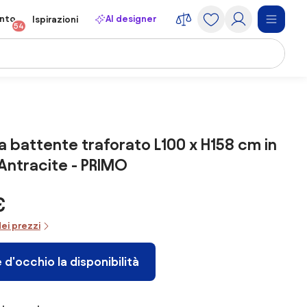
onto
AI designer
Ispirazioni
54
a battente traforato L100 x H158 cm in
 Antracite - PRIMO
€
dei prezzi
 d'occhio la disponibilità