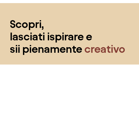
Salta il piè di pagina, vai all'inizio della pagina
Scopri,
lasciati ispirare e
sii pienamente
creativo
Ottieni l'accesso a tutte le funzionalità e diventa
parte della community Home&Decor.
Voglio tutte le caratteristiche!