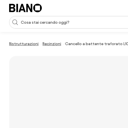
Salta la navigazione, vai al contenuto
Input della ricerca
Salta il contenuto, vai al piè di pagina
Ristrutturazioni
Recinzioni
Cancello a battente traforato L10