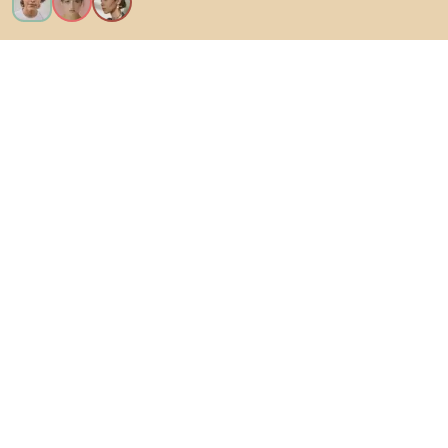
Voglio tutte le caratteristiche!
Di Biano
Per gli utenti
Per i negozi
Esplora sicuramente
Prodotti
Ispirazioni
AI designer