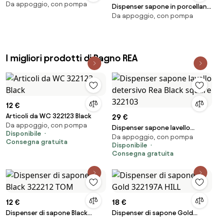
Da appoggio, con pompa
Dispenser sapone in porcellana
Da appoggio, con pompa
Nova One
I migliori prodotti di Bagno REA
12 €
Articoli da WC 322123 Black
29 €
Da appoggio, con pompa
Dispenser sapone lavello
Disponibile
Da appoggio, con pompa
detersivo Rea Black square
Consegna gratuita
Disponibile
322103
Consegna gratuita
12 €
18 €
Dispenser di sapone Black
Dispenser di sapone Gold