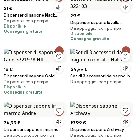
21 €
Dispenser di sapone Black
29 €
Da parete, con pompa
322217A DUO
Dispenser sapone lavello
Disponibile
Da appoggio, con pompa
detersivo Rea Black square
Consegna gratuita
Disponibile
322103
Consegna gratuita
18 €
54,99 €
Dispenser di sapone Gold
Set di 3 accessori da bagno in
Da parete, con pompa
Da appoggio, con pompa
322197A HILL
metallo Halston
Disponibile
Consegna gratuita
34,99 €
19,99 €
Dispenser sapone in marmo
Dispenser sapone Archway
Da appoggio, con pompa
Da appoggio, con pompa
Andre