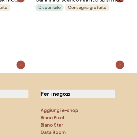
brushed copper 70
uita
Disponibile
Consegna gratuita
Per i negozi
Aggiungi e-shop
Biano Pixel
Biano Star
Data Room