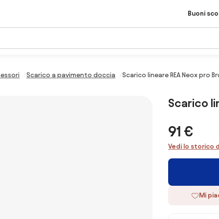
Buoni sc
essori
Scarico a pavimento doccia
Scarico lineare REA Neox pro B
Scarico l
91 €
Vedi lo storico 
Mi pi