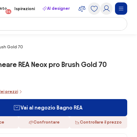
onto
AI designer
Ispirazioni
54
rush Gold 70
ineare REA Neox pro Brush Gold 70
dei prezzi
Vai al negozio Bagno REA
ace
Confrontare
Controllare il prezzo