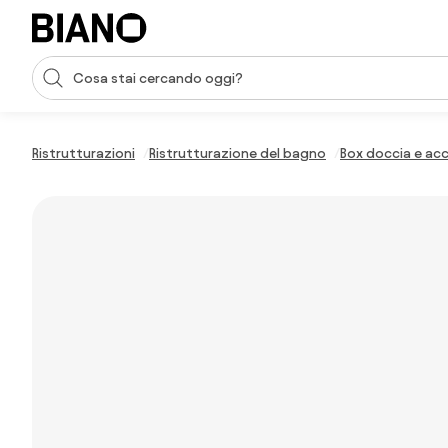
Salta la navigazione, vai al contenuto
Input della ricerca
Salta il contenuto, vai al piè di pagina
Ristrutturazioni
Ristrutturazione del bagno
Box doccia e acc