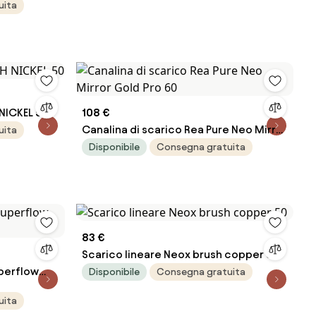
uita
NICKEL 50
108 €
Canalina di scarico Rea Pure Neo Mirror
uita
Gold Pro 60
Disponibile
Consegna gratuita
83 €
Scarico lineare Neox brush copper 50
uperflow
Disponibile
Consegna gratuita
uita