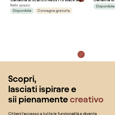
Nello spazio
90
Nickel Brus
Disponibile
Disponibile
Consegna gratuita
Salta il piè di pagina, vai all'inizio della pagina
Scopri,
lasciati ispirare e
sii pienamente
creativo
Ottieni l'accesso a tutte le funzionalità e diventa