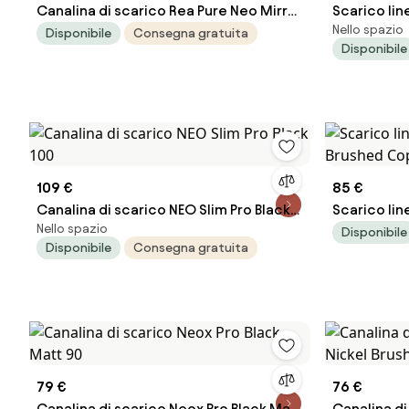
Canalina di scarico Rea Pure Neo Mirror
Scarico lin
Nello spazio
Gold Pro 50
Gold 90
Disponibile
Consegna gratuita
Disponibile
109 €
85 €
Canalina di scarico NEO Slim Pro Black
Scarico lin
Nello spazio
100
Brushed C
Disponibile
Disponibile
Consegna gratuita
79 €
76 €
Canalina di scarico Neox Pro Black Matt
Canalina di