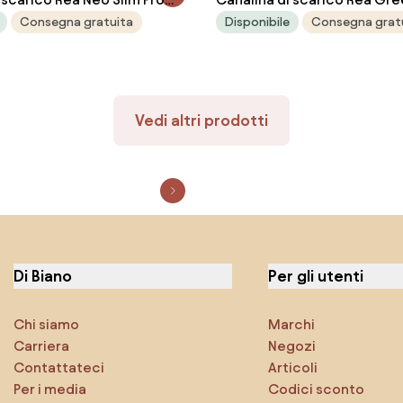
h INOX 70
MIRROR GOLD 80
Consegna gratuita
Disponibile
Consegna grat
Vedi altri prodotti
Di Biano
Per gli utenti
Chi siamo
Marchi
Carriera
Negozi
Contattateci
Articoli
Per i media
Codici sconto