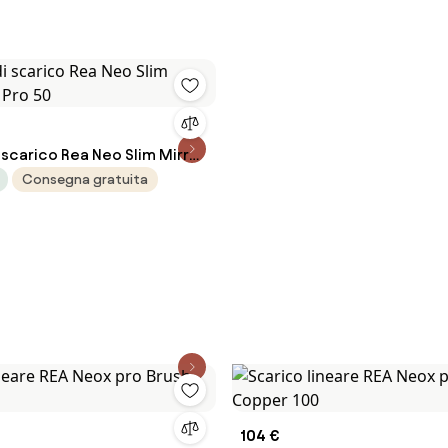
 scarico Rea Neo Slim Mirror
0
Consegna gratuita
104 €