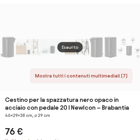
Posacenere in
Acciaio
Verniciato
Nero...
Esaurito
Mostra tutti i contenuti multimediali (7)
Cestino per la spazzatura nero opaco in
acciaio con pedale 20 l NewIcon – Brabantia
Dimensioni
46×29×38 cm, ⌀ 29 cm
76 €