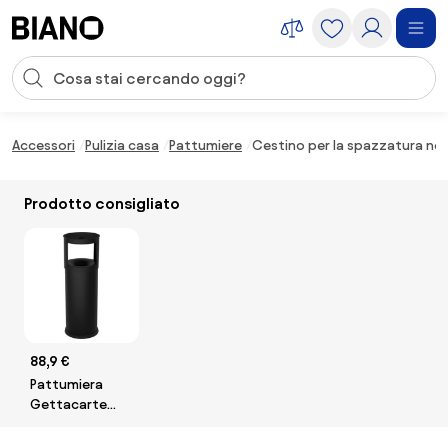
Salta la navigazione, vai al contenuto
Input della ricerca
Salta il contenuto, vai al piè di pagina
Accessori
Pulizia casa
Pattumiere
Cestino per la spazzatura ner
Prodotto consigliato
88,9 €
Pattumiera
Gettacarte
Ø25xh80 cm
Autoestinguente