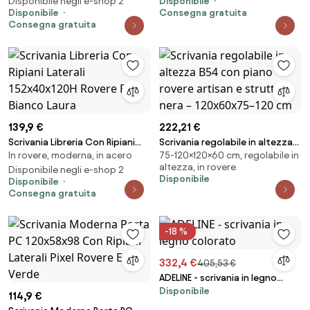
Disponibile negli e-shop 2
Disponibile
Disponibile
Consegna gratuita
Consegna gratuita
139,9 €
222,21 €
Scrivania Libreria Con Ripiani
Scrivania regolabile in altezza
In rovere, moderna, in acero
75-120×120×60 cm, regolabile in
Laterali 152x40x120H Rovere E
B54 con piano rovere artisan e
altezza, in rovere
Bianco Laura
Disponibile negli e-shop 2
struttura nera – 120x60x75–
Disponibile
Disponibile
120 cm
Consegna gratuita
-18 %
332,4 €
405,53 €
ADELINE - scrivania in legno
Disponibile
colorato
114,9 €