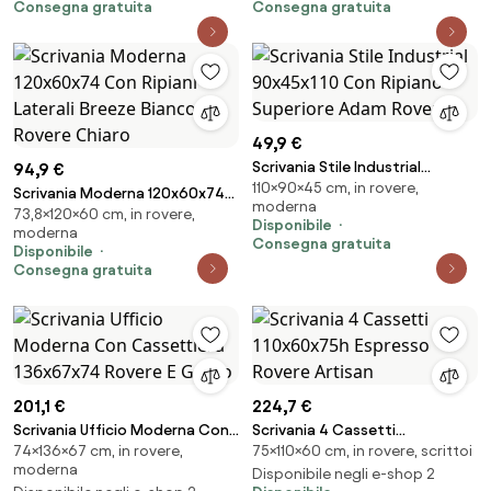
Consegna gratuita
Consegna gratuita
49,9 €
Scrivania Stile Industrial
94,9 €
110×90×45 cm, in rovere,
90x45x110 Con Ripiano
Scrivania Moderna 120x60x74
moderna
Superiore Adam Rovere
73,8×120×60 cm, in rovere,
Con Ripiani Laterali Breeze
Disponibile
moderna
Bianco E Rovere Chiaro
Consegna gratuita
Disponibile
Consegna gratuita
201,1 €
224,7 €
Scrivania Ufficio Moderna Con
Scrivania 4 Cassetti
74×136×67 cm, in rovere,
75×110×60 cm, in rovere, scrittoi
Cassettiera 136x67x74 Rovere
110x60x75h Espresso Rovere
moderna
E Grigio
Artisan
Disponibile negli e-shop 2