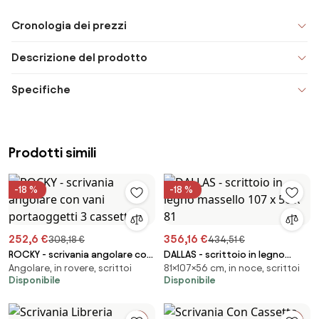
Cronologia dei prezzi
Descrizione del prodotto
Specifiche
Prodotti simili
-18 %
-18 %
252,6 €
356,16 €
308,18 €
434,51 €
ROCKY - scrivania angolare con
DALLAS - scrittoio in legno
Angolare, in rovere, scrittoi
81×107×56 cm, in noce, scrittoi
vani portaoggetti 3 cassetti
massello 107 x 56 x 81
Disponibile
Disponibile