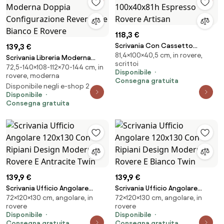
118,3 €
Scrivania Con Cassetto
139,3 €
81,4×100×40,5 cm, in rovere,
100x40x81h Espresso Rovere
Scrivania Libreria Moderna
scrittoi
Artisan
72,5-140×108-112×70-144 cm, in
Doppia Configurazione
Disponibile
rovere, moderna
Reversibile Bianco E Rovere
Consegna gratuita
Disponibile negli e-shop 2
Disponibile
Consegna gratuita
139,9 €
139,9 €
Scrivania Ufficio Angolare
Scrivania Ufficio Angolare
72×120×130 cm, angolare, in
72×120×130 cm, angolare, in
120x130 Con Ripiani Design
120x130 Con Ripiani Design
rovere
rovere
Moderno Rovere E Antracite
Moderno Rovere E Bianco Twin
Disponibile
Disponibile
Twin
Consegna gratuita
Consegna gratuita