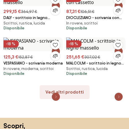
299,15 €
87,31 €
364,97 €
106,51 €
DALY - scrittoio in legno
DIOCLEZIANO - scrivania con
Scrittoi, rustica, lucida
In rovere, scrittoi
massello
cassetto
Disponibile
Disponibile
-18 %
-18 %
125,3 €
251,65 €
152,87 €
307,02 €
VESPASIANO - scrivania moderna
MALCOLM - scrittoio in legno
In rovere, moderna, scrittoi
Scrittoi, rustica, lucida
massello
Disponibile
Disponibile
Vedi altri prodotti
Salta il piè di pagina, vai all'inizio della pagina
Scopri,