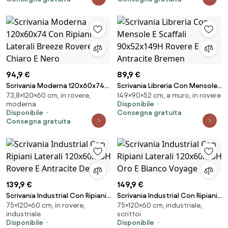
94,9 €
89,9 €
Scrivania Moderna 120x60x74
Scrivania Libreria Con Mensole E
73,8×120×60 cm, in rovere,
149×90×52 cm, a muro, in rovere
Con Ripiani Laterali Breeze
Scaffali 90x52x149H Rovere E
moderna
Disponibile
Rovere Chiaro E Nero
Antracite Bremen
Disponibile
Consegna gratuita
Consegna gratuita
139,9 €
149,9 €
Scrivania Industrial Con Ripiani
Scrivania Industrial Con Ripiani
75×120×60 cm, in rovere,
75×120×60 cm, industriale,
Laterali 120x60x75H Rovere E
Laterali 120x60x75H Oro E
industriale
scrittoi
Antracite Dexter
Bianco Voyage
Disponibile
Disponibile