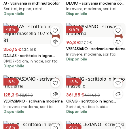
AJ - Scrivania in mdf multicolor
DECIO - scrivania moderna con
Scrittoi, in pino, retrò
In rovere, moderna, scrittoi
cassetto
Disponibile
Disponibile
-18 %
-24 %
96,8 €
127,2 €
VESPASIANO - scrivania moderna
356,16 €
434,51 €
In rovere, moderna, scrittoi
DALLAS - scrittoio in legno
Disponibile
81×107×56 cm, in noce, scrittoi
massello 107 x 56 x 81
Disponibile
-18 %
-18 %
125,3 €
361,85 €
152,87 €
441,46 €
VESPASIANO - scrivania moderna
CRAIG - scrittoio in legno
In rovere, moderna, scrittoi
Scrittoi, rustica, lucida
massello
Disponibile
Disponibile
-18 %
-18 %