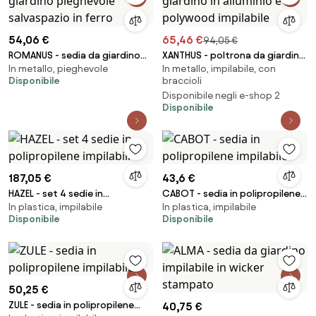
54,06 €
65,46 €
94,05 €
ROMANUS - sedia da giardino
XANTHUS - poltrona da giardino
In metallo, pieghevole
In metallo, impilabile, con
pieghevole salvaspazio in ferro
in alluminio e polywood
Disponibile
braccioli
impilabile
Disponibile negli e-shop 2
Disponibile
187,05 €
43,6 €
HAZEL - set 4 sedie in
CABOT - sedia in polipropilene
In plastica, impilabile
In plastica, impilabile
polipropilene impilabili
impilabile
Disponibile
Disponibile
50,25 €
ZULE - sedia in polipropilene
40,75 €