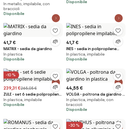
Disponibile
impilabile
In metallo, impilabile, con
struttura in alluminio verniciato
braccioli
bianco, antracite, taupe o
Disponibile
tortora
41,7 €
41,7 €
MATRIX - sedia da giardino
INES - sedia in polipropilene
In plastica
In plastica, impilabile
impilabile
Disponibile
Disponibile
-10 %
239,31 €
44,55 €
265,05 €
ZULE - set 6 sedie polipropilene
VOLGA - poltrona da giardino in
In plastica, impilabile
In plastica, impilabile, con
impilabile
plastica
Disponibile
braccioli
Disponibile
-30 %