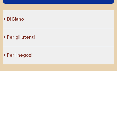
Di Biano
Per gli utenti
Per i negozi
Esplora sicuramente
Prodotti
Ispirazioni
AI designer
Puoi trovarci sui social media