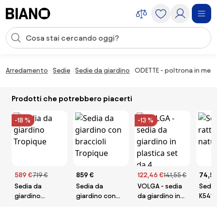
Salta la navigazione, vai al contenuto
Input della ricerca
Salta il contenuto, vai al piè di pagina
Arredamento
Sedie
Sedie da giardino
ODETTE - poltrona in metal
Prodotti che potrebbero piacerti
-18 %
-13 %
589 €
719 €
859 €
122,46 €
141,55 €
74,5 
Sedia da
Sedia da
VOLGA - sedia
Sedia
giardino
giardino con
da giardino in
K541
Tropique
braccioli
plastica set da
natur
Tropique
4