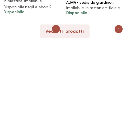
In plastica, impilabile
impilabile
ALMA - sedia da giardino
Disponibile negli e-shop 2
Impilabile, in rattan artificiale
impilabile in wicker stampato
Disponibile
Disponibile
Vedi altri prodotti