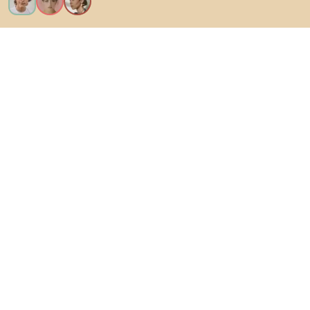
Voglio tutte le caratteristiche!
Di Biano
Per gli utenti
Per i negozi
Esplora sicuramente
Prodotti
Ispirazioni
AI designer