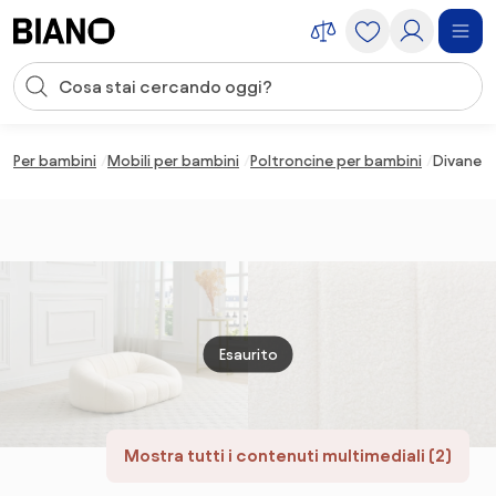
Salta la navigazione, vai al contenuto
Input della ricerca
Salta il contenuto, vai al piè di pagina
Per bambini
Mobili per bambini
Poltroncine per bambini
Divanett
Esaurito
Mostra tutti i contenuti multimediali (2)