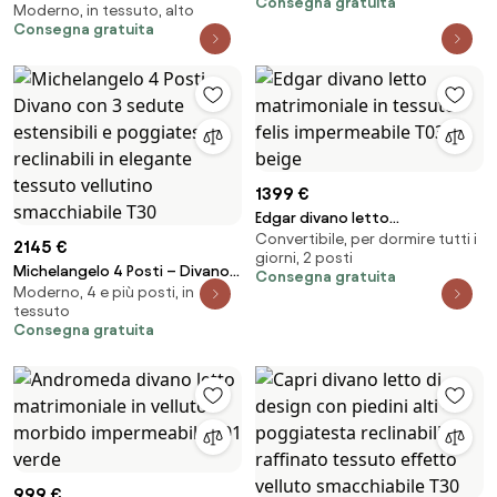
Consegna gratuita
impermeabile misto cotone T13
Moderno, in tessuto, alto
sedute allungabili indipendenti
Consegna gratuita
beige
e poggiatesta reclinabili in
tessuto impermeabile T02
beige
1399 €
Edgar divano letto
Convertibile, per dormire tutti i
matrimoniale in tessuto felis
2145 €
giorni, 2 posti
impermeabile T03 beige
Michelangelo 4 Posti – Divano
Consegna gratuita
Moderno, 4 e più posti, in
con 3 sedute estensibili e
tessuto
poggiatesta reclinabili in
Consegna gratuita
elegante tessuto vellutino
smacchiabile T30
999 €