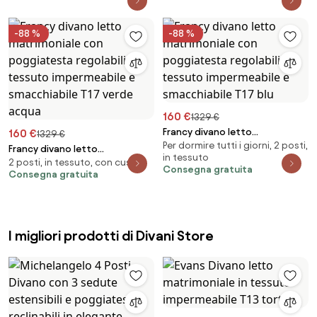
T05 carta da zucchero
-88 %
-88 %
160 €
1329 €
Francy divano letto
160 €
1329 €
Per dormire tutti i giorni, 2 posti,
matrimoniale con poggiatesta
Francy divano letto
in tessuto
regolabili in tessuto
2 posti, in tessuto, con cuscini
matrimoniale con poggiatesta
Consegna gratuita
Consegna gratuita
impermeabile e smacchiabile
regolabili in tessuto
T17 blu
impermeabile e smacchiabile
T17 verde acqua
I migliori prodotti di Divani Store