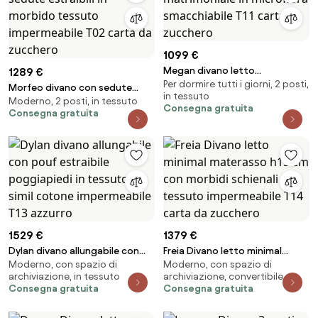
1099 €
Megan divano letto
1289 €
Per dormire tutti i giorni, 2 posti,
matrimoniale in microfibra
Morfeo divano con sedute
in tessuto
smacchiabile T11 carta da
Moderno, 2 posti, in tessuto
estraibili in morbido tessuto
Consegna gratuita
Consegna gratuita
zucchero
impermeabile T02 carta da
zucchero
1529 €
1379 €
Dylan divano allungabile con
Freia Divano letto minimal
Moderno, con spazio di
Moderno, con spazio di
pouf estraibile poggiapiedi in
materasso h15 cm con morbidi
archiviazione, in tessuto
archiviazione, convertibile
tessuto simil cotone
schienali in tessuto
Consegna gratuita
Consegna gratuita
impermeabile T13 azzurro
impermeabile T14 carta da
zucchero