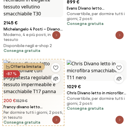
899 €
Evans Divano letto
Convertibile, per dormire tutti i
matrimoniale in tessuto
giorni, 2 posti
impermeabile T13 tortora
2145 €
Consegna gratuita
Michelangelo 4 Posti – Divano
Moderno, 4 e più posti, in
con 3 sedute estensibili e
tessuto
poggiatesta reclinabili in
Disponibile negli e-shop 2
elegante tessuto vellutino
Consegna gratuita
smacchiabile T30
Offerta limitata
-87 %
1029 €
Chris Divano letto in microfibra
Convertibile, per dormire tutti i
smacchiabile T11 nero
200 €
1529 €
giorni, 2 posti
Francy divano letto
Consegna gratuita
Per dormire tutti i giorni, 2 posti,
matrimoniale con poggiatesta
in tessuto
regolabili in tessuto
Consegna gratuita
impermeabile e smacchiabile