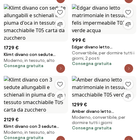
999 €
Edgar divano letto
1729 €
Convertibile, per dormire tutti i
matrimoniale in tessuto felis
Klimt divano con sedute
giorni, 2 posti
impermeabile T03 verde acqua
Moderno, in tessuto, alto
allungabili e schienali in piuma
Consegna gratuita
Consegna gratuita
d'oca in tessuto smacchiabile
T05 carta da zucchero
1299 €
Amber divano letto
Moderno, convertibile, per
matrimoniale in tessuto
2129 €
dormire tutti i giorni
smacchiabile T05 verde
Klimt divano con 3 sedute
Consegna gratuita
Moderno, in tessuto, alto
allungabili e schienali in piuma
Consegna gratuita
d'oca in tessuto smacchiabile