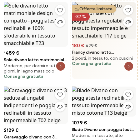
T17 panna
Offerta limitata
-87 %
180 €
1429 €
Francy divano letto
1459 €
2 posti, in tessuto, con cuscini
matrimoniale con poggiatesta
Sole divano letto matrimoniale
Consegna gratuita
regolabili in tessuto
Moderno, per dormire tutti i
design compatto -
giorni, in legno massiccio
impermeabile e smacchiabile
poggiatesta reclinabili e 100%
Consegna gratuita
T17 beige
sfoderabile in tessuto
smacchiabile T23
1079 €
Blade Divano con poggiatesta
2129 €
Moderno, in tessuto, alto
reclinabili in tessuto
Caravaggio divano con 3