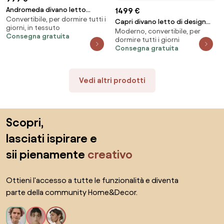
Andromeda divano letto
1499 €
Convertibile, per dormire tutti i
matrimoniale in velluto
Capri divano letto di design
giorni, in tessuto
morbido impermeabile T01
Moderno, convertibile, per
con piedini alti - poggiatesta
Consegna gratuita
verde
dormire tutti i giorni
reclinabili in raffinato tessuto
Consegna gratuita
effetto velluto smacchiabile
T30
Vedi altri prodotti
Salta il piè di pagina, vai all'inizio della pagina
Scopri,
lasciati ispirare e
sii pienamente
creativo
Ottieni l'accesso a tutte le funzionalità e diventa
parte della community Home&Decor.