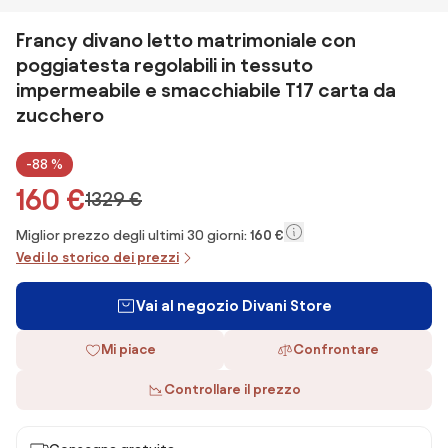
Francy divano letto matrimoniale con
poggiatesta regolabili in tessuto
impermeabile e smacchiabile T17 carta da
zucchero
-88 %
160 €
1329 €
Miglior prezzo degli ultimi 30 giorni:
160 €
Vedi lo storico dei prezzi
Vai al negozio Divani Store
Mi piace
Confrontare
Controllare il prezzo