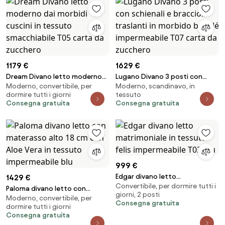
1179 €
1629 €
Dream Divano letto moderno
Lugano Divano 3 posti con
Moderno, convertibile, per
Moderno, scandinavo, in
dai morbidi cuscini in tessuto
schienali e braccioli traslanti in
dormire tutti i giorni
tessuto
smacchiabile T05 carta da
morbido bouclé impermeabile
Consegna gratuita
Consegna gratuita
zucchero
T07 carta da zucchero
999 €
Edgar divano letto
1429 €
Convertibile, per dormire tutti i
matrimoniale in tessuto felis
Paloma divano letto con
giorni, 2 posti
impermeabile T03 blu
Moderno, convertibile, per
materasso alto 18 cm con Aloe
Consegna gratuita
dormire tutti i giorni
Vera in tessuto impermeabile
Consegna gratuita
blu