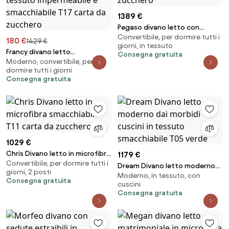
1389 €
Pegaso divano letto con
Convertibile, per dormire tutti i
poggiatesta reclinabili e
180 €
1429 €
giorni, in tessuto
rivestimento T02 carta da
Francy divano letto
Consegna gratuita
zucchero
Moderno, convertibile, per
matrimoniale con poggiatesta
dormire tutti i giorni
regolabili in tessuto
Consegna gratuita
impermeabile e smacchiabile
T17 carta da zucchero
1029 €
Chris Divano letto in microfibra
1179 €
Convertibile, per dormire tutti i
smacchiabile T11 carta da
Dream Divano letto moderno
giorni, 2 posti
zucchero
Moderno, in tessuto, con
dai morbidi cuscini in tessuto
Consegna gratuita
cuscini
smacchiabile T05 verde
Consegna gratuita