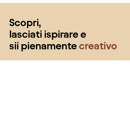
Salta il piè di pagina, vai all'inizio della pagina
Scopri,
lasciati ispirare e
sii pienamente
creativo
Ottieni l'accesso a tutte le funzionalità e diventa
parte della community Home&Decor.
Voglio tutte le caratteristiche!