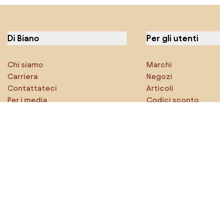
Di Biano
Per gli utenti
Chi siamo
Marchi
Carriera
Negozi
Contattateci
Articoli
Per i media
Codici sconto
Caratteristiche
Densy Studio
Esplora sicuramente
Prodotti
Ispirazioni
AI designer