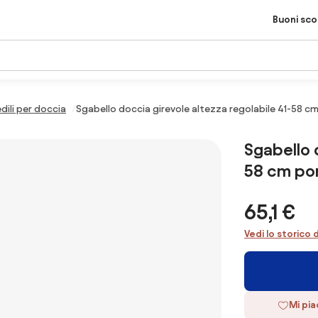
Buoni sc
dili per doccia
Sgabello doccia girevole altezza regolabile 41-58 c
Sgabello 
58 cm por
65,1 €
Vedi lo storico 
Mi pi