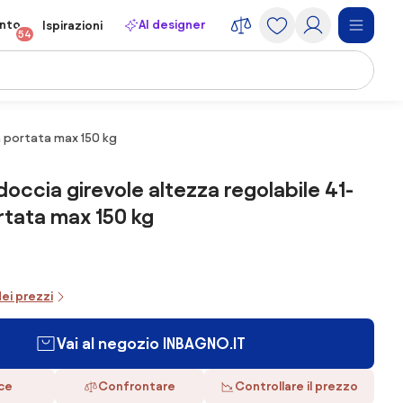
onto
AI designer
Ispirazioni
54
m portata max 150 kg
doccia girevole altezza regolabile 41-
tata max 150 kg
dei prezzi
Vai al negozio INBAGNO.IT
ace
Confrontare
Controllare il prezzo