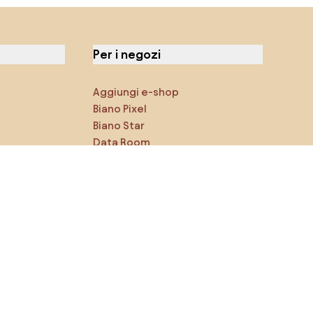
Per i negozi
Aggiungi e-shop
Biano Pixel
Biano Star
Data Room
Puoi trovarci sui social media