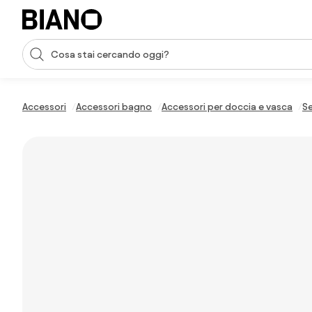
Salta la navigazione, vai al contenuto
Input della ricerca
Salta il contenuto, vai al piè di pagina
Accessori
Accessori bagno
Accessori per doccia e vasca
Se