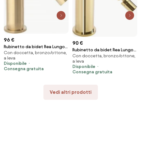
96 €
90 €
Rubinetto da bidet Rea Lungo
Rubinetto da bidet Rea Lungo
Con doccetta, bronzo/ottone,
Gold Brush
Con doccetta, bronzo/ottone,
Gold
a leva
a leva
Disponibile
Disponibile
Consegna gratuita
Consegna gratuita
Vedi altri prodotti