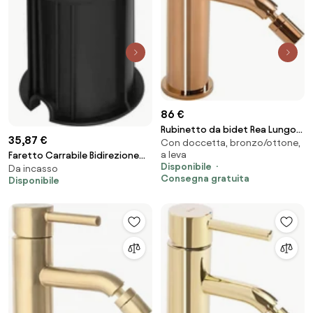
86 €
Rubinetto da bidet Rea Lungo
35,87 €
Con doccetta, bronzo/ottone,
Copper
a leva
Faretto Carrabile Bidirezione
Disponibile
Da incasso
GU10 IP67 - INOX con Doppio
Consegna gratuita
Disponibile
Pressacavo