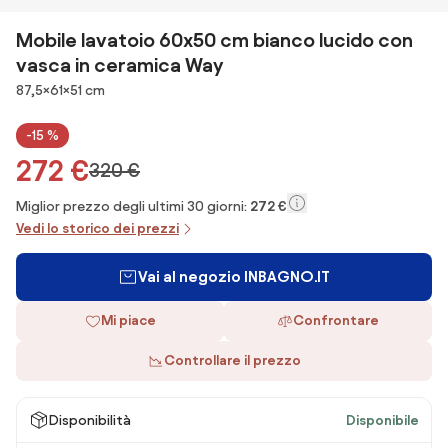
Mobile lavatoio 60x50 cm bianco lucido con
vasca in ceramica Way
Dimensioni
87,5×61×51 cm
-15 %
272 €
320 €
Miglior prezzo degli ultimi 30 giorni:
272 €
Vedi lo storico dei prezzi
Vai al negozio INBAGNO.IT
Mi piace
Confrontare
Controllare il prezzo
Disponibilità
Disponibile