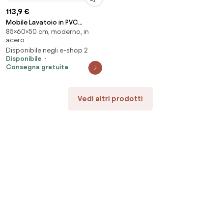
113,9 €
Mobile Lavatoio in PVC
85×60×50 cm, moderno, in
60x50x85cm 2 Ante Forlani
acero
Honest Bianco...
Disponibile negli e-shop 2
Disponibile
Consegna gratuita
Vedi altri prodotti