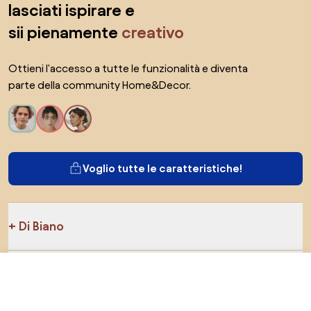
lasciati ispirare e
sii pienamente
creativo
Ottieni l'accesso a tutte le funzionalità e diventa
parte della community Home&Decor.
Voglio tutte le caratteristiche!
Di Biano
Per gli utenti
320 €
Vai al negozio
272 €