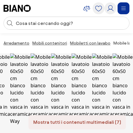
Salta la navigazione, vai al contenuto
Input della ricerca
Salta il contenuto, vai al piè di pagina
Arredamento
Mobili contenitori
Mobiletti con lavabo
Mobile la
Mostra tutti i contenuti multimediali (7)