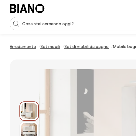
Salta la navigazione, vai al contenuto
Input della ricerca
Salta il contenuto, vai al piè di pagina
Arredamento
Set mobili
Set di mobili da bagno
Mobile bag