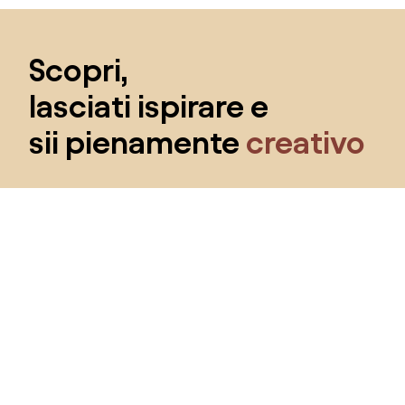
Salta il piè di pagina, vai all'inizio della pagina
Scopri,
lasciati ispirare e
sii pienamente
creativo
Ottieni l'accesso a tutte le funzionalità e diventa
parte della community Home&Decor.
Voglio tutte le caratteristiche!