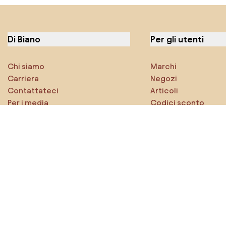
Di Biano
Per gli utenti
Chi siamo
Marchi
Carriera
Negozi
Contattateci
Articoli
Per i media
Codici sconto
Caratteristiche
Densy Studio
Esplora sicuramente
Prodotti
Ispirazioni
AI designer