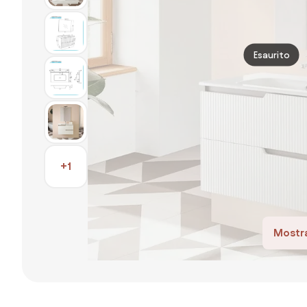
Esaurito
+1
Mostra