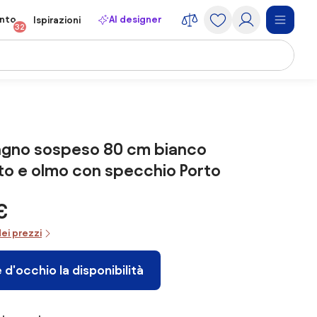
onto
AI designer
Ispirazioni
32
agno sospeso 80 cm bianco
o e olmo con specchio Porto
€
dei prezzi
 d'occhio la disponibilità