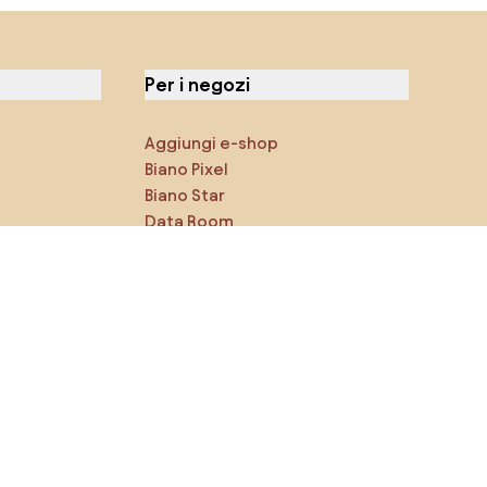
Per i negozi
Aggiungi e-shop
Biano Pixel
Biano Star
Data Room
Puoi trovarci sui social media