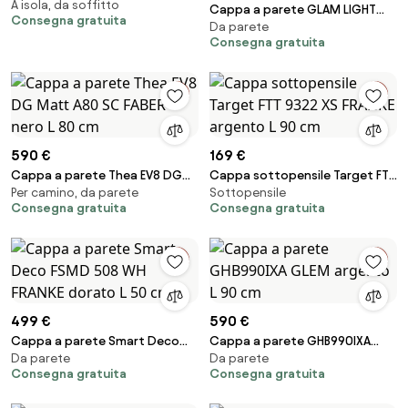
A isola, da soffitto
bianco L 50 cm
Cappa a parete GLAM LIGHT
Consegna gratuita
Da parete
ZERO DRIP BK A80 FABER nero L 80
Consegna gratuita
cm
590 €
169 €
Cappa a parete Thea EV8 DG
Cappa sottopensile Target FTT
Per camino, da parete
Sottopensile
Matt A80 SC FABER nero L 80 cm
9322 XS FRANKE argento L 90 cm
Consegna gratuita
Consegna gratuita
499 €
590 €
Cappa a parete Smart Deco
Cappa a parete GHB990IXA
Da parete
Da parete
FSMD 508 WH FRANKE dorato L
GLEM argento L 90 cm
Consegna gratuita
Consegna gratuita
50 cm