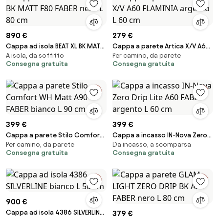
890 €
279 €
Cappa ad isola BEAT XL BK MATT
Cappa a parete Artica X/V A60
A isola, da soffitto
Per camino, da parete
F80 FABER nero L 80 cm
FLAMINIA argento L 60 cm
Consegna gratuita
Consegna gratuita
399 €
399 €
Cappa a parete Stilo Comfort
Cappa a incasso IN-Nova Zero
Per camino, da parete
Da incasso, a scomparsa
WH Matt A90 FABER bianco L 90
Drip Lite A60 FABER argento L 60
Consegna gratuita
Consegna gratuita
cm
cm
900 €
Cappa ad isola 4386 SILVERLINE
379 €