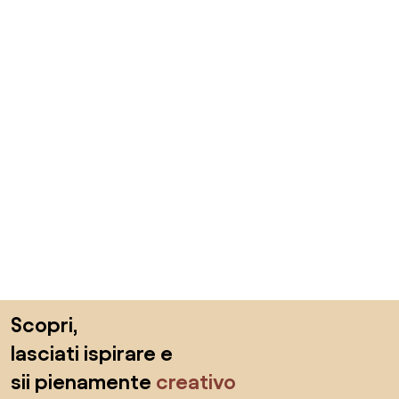
Salta il piè di pagina, vai all'inizio della pagina
Scopri,
lasciati ispirare e
sii pienamente
creativo