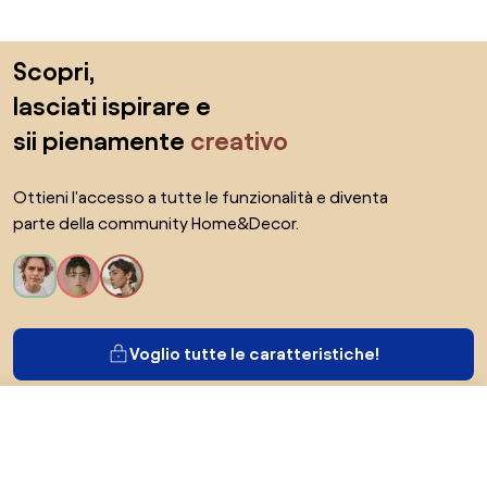
Salta il piè di pagina, vai all'inizio della pagina
Scopri,
lasciati ispirare e
sii pienamente
creativo
Ottieni l'accesso a tutte le funzionalità e diventa
parte della community Home&Decor.
Voglio tutte le caratteristiche!
422,73 €
Vai al negozio
Di Biano