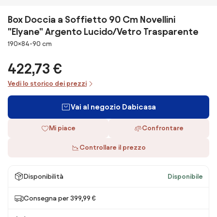
Box Doccia a Soffietto 90 Cm Novellini
"Elyane" Argento Lucido/Vetro Trasparente
Dimensioni
190×84-90 cm
422,73 €
Vedi lo storico dei prezzi
Vai al negozio Dabicasa
Mi piace
Confrontare
Controllare il prezzo
Disponibilità
Disponibile
Consegna per 399,99 €