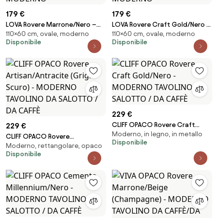
179 €
179 €
LOVA Rovere Marrone/Nero –
LOVA Rovere Craft Gold/Nero –
110×60 cm, ovale, moderno
110×60 cm, ovale, moderno
TAVOLINO OVALE 110x60 cm
TAVOLINO OVALE 110x60 cm
Disponibile
Disponibile
TAVOLINO DA CAFFÈ MODERNO
TAVOLINO DA CAFFÈ MODERNO
229 €
CLIFF OPACO Rovere Craft
229 €
Moderno, in legno, in metallo
Gold/Nero - MODERNO
CLIFF OPACO Rovere
Disponibile
TAVOLINO DA SALOTTO / DA
Moderno, rettangolare, opaco
Artisan/Antracite (Grigio Scuro)
Disponibile
CAFFÈ
- MODERNO TAVOLINO DA
SALOTTO / DA CAFFÈ