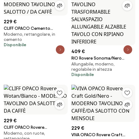
229 €
CLIFF OPACO Cemento
Moderno, rettangolare, in
Millennium/Bianco - MODERNO
cemento
TAVOLINO DA SALOTTO / DA
Disponibile
CAFFÈ
409 €
RIO Rovere Sonoma/Nero
Allungabile, moderno,
Opaco - TAVOLINO
regolabile in altezza
TRASFORMABILE SALVASPAZIO
Disponibile
ALLUNGABILE ALZABILE TAVOLO
CON RIPIANO INFERIORE
229 €
CLIFF OPACO Rovere
229 €
Moderno, con ruote,
Wotan/Bianco - MODERNO
VIVA OPACO Rovere Craft
rettangolare