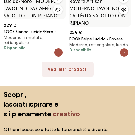
229 €
ROCK Bianco Lucido/Nero -
229 €
Moderno, in metallo,
MODERNO TAVOLINO DA
ROCK Beige Lucido / Rovere
rettangolare
CAFFÈ/DA SALOTTO CON
Moderno, rettangolare, lucido
Artisan - MODERNO TAVOLINO
Disponibile
RIPIANO
Disponibile
DA CAFFÈ/DA SALOTTO CON
RIPIANO
Vedi altri prodotti
Salta il piè di pagina, vai all'inizio della pagina
Scopri,
lasciati ispirare e
sii pienamente
creativo
Ottieni l'accesso a tutte le funzionalità e diventa