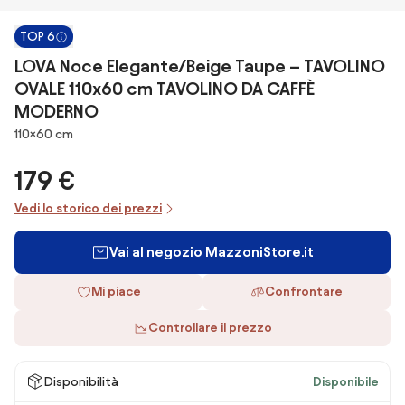
TOP 6
LOVA Noce Elegante/Beige Taupe – TAVOLINO
OVALE 110x60 cm TAVOLINO DA CAFFÈ
MODERNO
Dimensioni
110×60 cm
179 €
Vedi lo storico dei prezzi
Vai al negozio MazzoniStore.it
Mi piace
Confrontare
Controllare il prezzo
Disponibilità
Disponibile