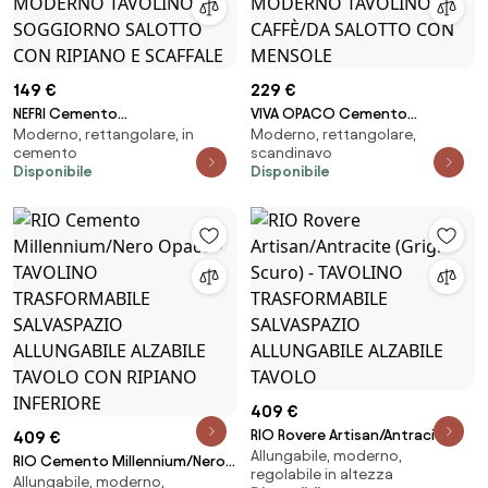
149 €
229 €
NEFRI Cemento
VIVA OPACO Cemento
Moderno, rettangolare, in
Moderno, rettangolare,
Millennium/Bianco Opaco -
Millennium/Bianco - MODERNO
cemento
scandinavo
MODERNO TAVOLINO DA
TAVOLINO DA CAFFÈ/DA
Disponibile
Disponibile
SOGGIORNO SALOTTO CON
SALOTTO CON MENSOLE
RIPIANO E SCAFFALE
409 €
RIO Rovere Artisan/Antracite
409 €
Allungabile, moderno,
(Grigio Scuro) - TAVOLINO
RIO Cemento Millennium/Nero
regolabile in altezza
TRASFORMABILE SALVASPAZIO
Allungabile, moderno,
Opaco - TAVOLINO