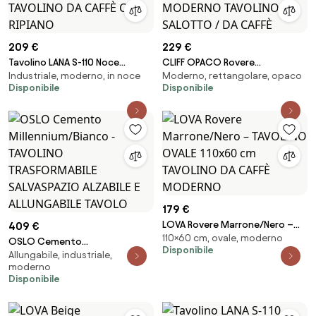
209 €
229 €
Tavolino LANA S-110 Noce
CLIFF OPACO Rovere
Industriale, moderno, in noce
Moderno, rettangolare, opaco
Elegante / Nero - TAVOLINO DA
Sonoma/Bianco - MODERNO
Disponibile
Disponibile
CAFFÈ CON RIPIANO
TAVOLINO DA SALOTTO / DA
CAFFÈ
179 €
LOVA Rovere Marrone/Nero –
409 €
110×60 cm, ovale, moderno
TAVOLINO OVALE 110x60 cm
OSLO Cemento
Disponibile
TAVOLINO DA CAFFÈ MODERNO
Allungabile, industriale,
Millennium/Bianco - TAVOLINO
moderno
TRASFORMABILE SALVASPAZIO
Disponibile
ALZABILE E ALLUNGABILE TAVOLO