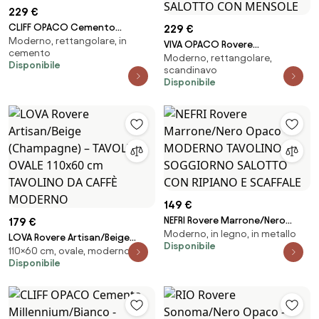
229 €
CLIFF OPACO Cemento
229 €
Moderno, rettangolare, in
Millennium/Nero - MODERNO
VIVA OPACO Rovere
cemento
TAVOLINO DA SALOTTO / DA
Moderno, rettangolare,
Marrone/Beige (Champagne) -
Disponibile
CAFFÈ
scandinavo
MODERNO TAVOLINO DA
Disponibile
CAFFÈ/DA SALOTTO CON
MENSOLE
149 €
NEFRI Rovere Marrone/Nero
179 €
Moderno, in legno, in metallo
Opaco - MODERNO TAVOLINO
LOVA Rovere Artisan/Beige
Disponibile
DA SOGGIORNO SALOTTO CON
110×60 cm, ovale, moderno
(Champagne) – TAVOLINO
Disponibile
RIPIANO E SCAFFALE
OVALE 110x60 cm TAVOLINO DA
CAFFÈ MODERNO