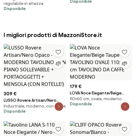
Disponibile
regolabile in altezza
ALLUNGABILE ALZABILE TAVOLO
TRASFORMABILE SALVASPAZIO
Disponibile
ALLUNGABILE ALZABILE TAVOLO
CON RIPIANO INFERIORE
I migliori prodotti di MazzoniStore.it
179 €
LOVA Noce Elegante/Beige
309 €
110×60 cm, ovale, moderno
Taupe – TAVOLINO OVALE 110x60
LUSSO Rovere Artisan/Nero
Disponibile
cm TAVOLINO DA CAFFÈ
Industriale, moderno, con ruote
Opaco - MODERNO TAVOLINO
Disponibile
MODERNO
CON PIANO SOLLEVABILE +
PORTAOGGETTI + MENSOLA
(CON ROTELLE!)