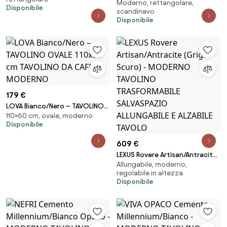
TAVOLINO DA SALOTTO / DA
Moderno, rettangolare,
Gold/Nero - MODERNO
Disponibile
CAFFÈ
scandinavo
TAVOLINO DA CAFFÈ/DA
Disponibile
SALOTTO CON MENSOLE
179 €
LOVA Bianco/Nero – TAVOLINO
110×60 cm, ovale, moderno
OVALE 110x60 cm TAVOLINO DA
Disponibile
CAFFÈ MODERNO
609 €
LEXUS Rovere Artisan/Antracite
Allungabile, moderno,
(Grigio Scuro) - MODERNO
regolabile in altezza
TAVOLINO TRASFORMABILE
Disponibile
SALVASPAZIO ALLUNGABILE E
ALZABILE TAVOLO