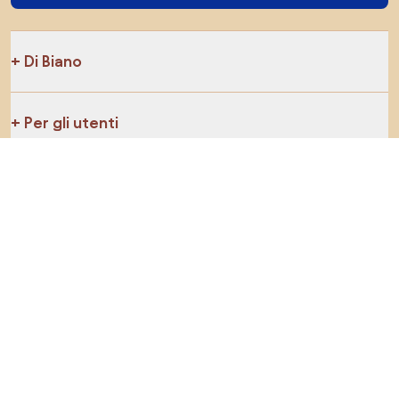
Di Biano
Per gli utenti
Per i negozi
Esplora sicuramente
Prodotti
Ispirazioni
AI designer
Puoi trovarci sui social media