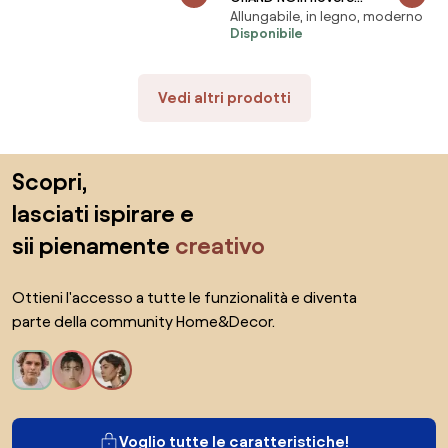
218 cm!
Allungabile, in legno, moderno
Artisan/Beige - MODERNO
Disponibile
TAVOLINO TRASFORMABILE
SALVASPAZIO ALLUNGABILE E
ALZABILE TAVOLO
Vedi altri prodotti
Salta il piè di pagina, vai all'inizio della pagina
Scopri,
lasciati ispirare e
sii pienamente
creativo
Ottieni l'accesso a tutte le funzionalità e diventa
parte della community Home&Decor.
Voglio tutte le caratteristiche!