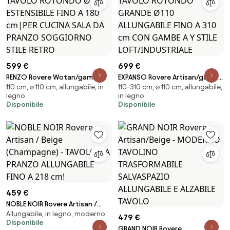
599 €
699 €
RENZO Rovere Wotan/gamba
EXPANSO Rovere Artisan/gambe
110 cm, ⌀ 110 cm, allungabile, in
110-310 cm, ⌀ 110 cm, allungabile,
bianca – TAVOLO ROTONDO
nere – TAVOLO ROTONDO
legno
in legno
Ø110 ESTENSIBILE FINO A 180
GRANDE Ø110 ALLUNGABILE FINO A
Disponibile
Disponibile
cm|PER CUCINA SALA DA PRANZO
310 cm CON GAMBE A Y STILE
SOGGIORNO STILE RETRO
LOFT/INDUSTRIALE
459 €
NOBLE NOIR Rovere Artisan /
Allungabile, in legno, moderno
Beige (Champagne) - TAVOLO
479 €
Disponibile
DA PRANZO ALLUNGABILE FINO A
GRAND NOIR Rovere