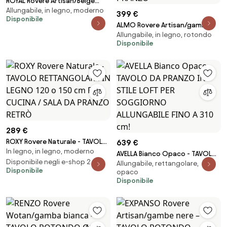
ROYAL Rovere Artisan/Beige
Allungabile, in legno, moderno
(Champagne) - TAVOLO DA
399 €
Disponibile
PRANZO ALLUNGABILE FINO A 2,7
ALMO Rovere Artisan/gambe
m
Allungabile, in legno, rotondo
beige - TAVOLO ROTONDO
Disponibile
ALLUNGABILE CON GAMBE A Y
LOFT / INDUSTRIALE PER SALONE /
SALA DA PRANZO
289 €
ROXY Rovere Naturale - TAVOLO
639 €
In legno, in legno, moderno
RETTANGOLARE IN LEGNO 120 o
AVELLA Bianco Opaco - TAVOLO
150 cm PER CUCINA / SALA DA
Disponibile negli e-shop 2
Allungabile, rettangolare,
DA PRANZO IN STILE LOFT PER
Disponibile
PRANZO RETRÒ
opaco
SOGGIORNO ALLUNGABILE FINO
Disponibile
A 310 cm!