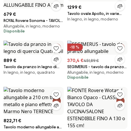
1299 €
Tavolo ovale Apollo, in varie
679 €
In legno, in legno, moderno
misure
ROYAL Rovere Sonoma - TAVOLO
Allungabile, in legno, moderno
DA PRANZO ALLUNGABILE FINO A
Disponibile
2,7 m
-18 %
889 €
370,4 €
451,89 €
Tavolo da pranzo in legno di
SEGIMERUS - tavolo da pranzo
In legno, in legno, quadrato
Allungabile, in legno, moderno
quercia Quatrefoil
allungabile
Disponibile
822,71 €
Tavolo moderno allungabile a