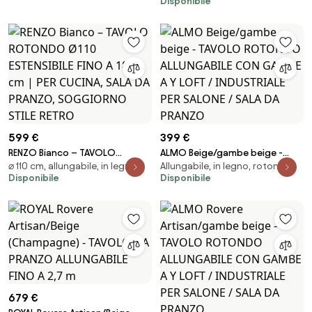
Disponibile
310 cm CON GAMBE A Y STILE
ALLUNGABILE FINO A 310 cm CON
LOFT/INDUSTRIALE
GAMBE A Y STILE
LOFT/INDUSTRIALE
599 €
399 €
RENZO Bianco – TAVOLO
ALMO Beige/gambe beige -
⌀ 110 cm, allungabile, in legno
Allungabile, in legno, rotondo
ROTONDO Ø110 ESTENSIBILE FINO
TAVOLO ROTONDO ALLUNGABILE
Disponibile
Disponibile
A 180 cm | PER CUCINA, SALA DA
CON GAMBE A Y LOFT /
PRANZO, SOGGIORNO STILE
INDUSTRIALE PER SALONE / SALA
RETRO
DA PRANZO
679 €