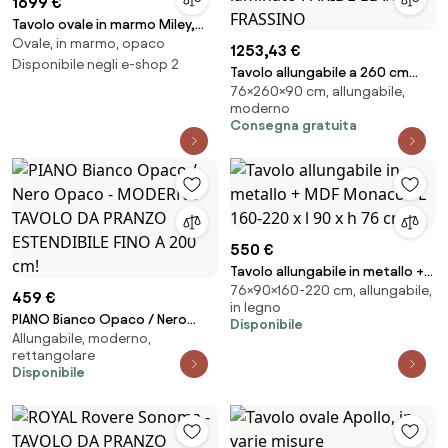
1699 €
Tavolo ovale in marmo Miley,
Ovale, in marmo, opaco
180 x 90 cm
1253,43 €
Disponibile negli e-shop 2
Tavolo allungabile a 260 cm
76×260×90 cm, allungabile,
con struttura in laminato
moderno
PARIDE BIANCO FRASSINO
Consegna gratuita
550 €
Tavolo allungabile in metallo +
76×90×160-220 cm, allungabile,
MDF Monaco - L 160-220 x l 90 x
459 €
in legno
h 76 cm
PIANO Bianco Opaco / Nero
Disponibile
Allungabile, moderno,
Opaco - MODERNO TAVOLO DA
rettangolare
PRANZO ESTENDIBILE FINO A 200
Disponibile
cm!