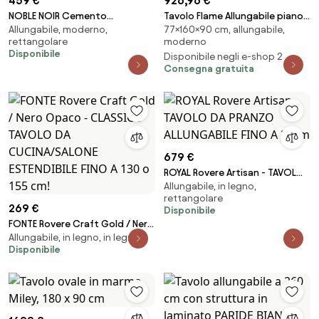
459 €
926,96 €
NOBLE NOIR Cemento
Tavolo Flame Allungabile piano
Allungabile, moderno,
77×160×90 cm, allungabile,
Millennium - TAVOLO DA PRANZO
Bianco Frassino 90x160
rettangolare
moderno
ALLUNGABILE FINO A 218 cm!
Allungato 420 telaio Antracite
Disponibile
Disponibile negli e-shop 2
Consegna gratuita
679 €
ROYAL Rovere Artisan - TAVOLO
Allungabile, in legno,
DA PRANZO ALLUNGABILE FINO A
rettangolare
2,7 m
269 €
Disponibile
FONTE Rovere Craft Gold / Nero
Allungabile, in legno, in legno
Opaco - CLASSICO TAVOLO DA
Disponibile
CUCINA/SALONE ESTENDIBILE
FINO A 130 o 155 cm!