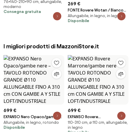
76×140-210×90 cm, allungabile,
210 cm base metallo e piano
269 €
moderno
effetto Marmo Nero TERENCE
FONTE Rovere Wotan / Bianco
Consegna gratuita
Allungabile, in legno, in legno
Opaco - CLASSICO TAVOLO DA
Disponibile
CUCINA/SALONE ESTENDIBILE
FINO A 130 o 155 cm!
I migliori prodotti di MazzoniStore.it
699 €
699 €
EXPANSO Nero Opaco/gambe
EXPANSO Rovere
Allungabile, in legno, rotondo
110-310 cm, ⌀ 110 cm, allungabile,
nere – TAVOLO ROTONDO
Marrone/gambe nere – TAVOLO
Disponibile
in legno
GRANDE Ø110 ALLUNGABILE FINO A
ROTONDO GRANDE Ø110