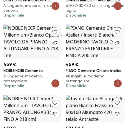
BRAWO Rovere Sonoma -
BRAWO Bianco - TAVOLINO DA
Allungabile, in acero, in rovere
60-72×110×120 cm, allungabile, in
TAVOLINO DA CAFFÈ CON PIANO
CAFFÈ CON PIANO ALLUNGABILE E
sonoma
legno
ALLUNGABILE E SOLLEVABILE
SOLLEVABILE TAVOLO
Disponibile
Disponibile
TAVOLO TRASFORMABILE CON
TRASFORMABILE CON RIPIANO
RIPIANO
459 €
459 €
NOBLE NOIR Cemento
PIANO Cemento Chiaro Atelier /
Allungabile, moderno,
Allungabile, moderno,
Millennium/Bianco Opaco -
inserti Bianchi - MODERNO
rettangolare
rettangolare
TAVOLO DA PRANZO ALLUNGABILE
TAVOLO DA PRANZO ESTENDIBILE
Disponibile
Disponibile
FINO A 218 cm!
FINO A 200 cm!