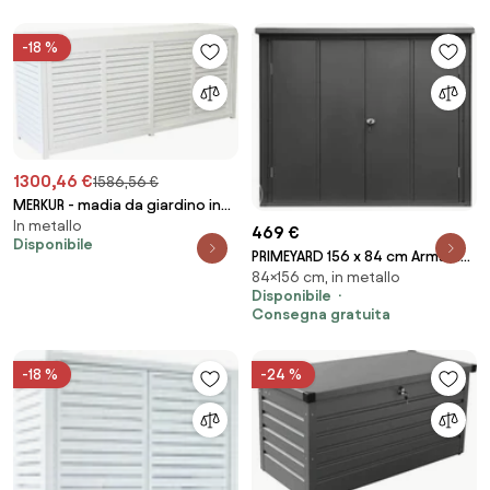
-18 %
1300,46 €
1586,56 €
MERKUR - madia da giardino in
In metallo
alluminio
469 €
Disponibile
PRIMEYARD 156 x 84 cm Armadio
84×156 cm, in metallo
da esterno, antracite -
Disponibile
(GFPV00861)
Consegna gratuita
-18 %
-24 %