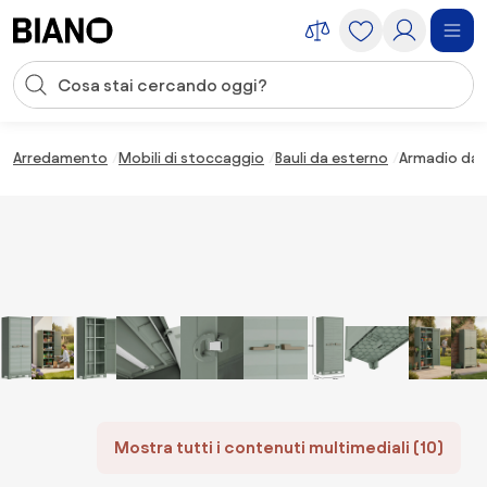
Salta la navigazione, vai al contenuto
Input della ricerca
Salta il contenuto, vai al piè di pagina
Arredamento
Mobili di stoccaggio
Bauli da esterno
Armadio da G
Mostra tutti i contenuti multimediali (10)