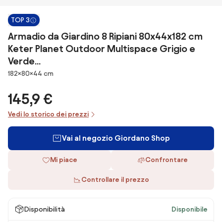
TOP 3
Armadio da Giardino 8 Ripiani 80x44x182 cm
Keter Planet Outdoor Multispace Grigio e
Verde...
Dimensioni
182×80×44 cm
145,9 €
Vedi lo storico dei prezzi
Vai al negozio Giordano Shop
Mi piace
Confrontare
Controllare il prezzo
Disponibilità
Disponibile