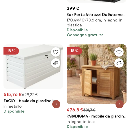
399 €
Box Porta Attrezzi Da Esterno
170,4×140×73,6 cm, in legno, in
In Resina 140x73,6x170,4H Cm
plastica
High Store Grigio Effetto Legno
Disponibile
Keter
Consegna gratuita
-18 %
-18 %
515,76 €
629,22 €
ZACKY - baule da giardino in
In metallo
alluminio
476,8 €
581,7 €
Disponibile
PARADIGMA - mobile da giardino
In legno, in teak
in legno di teak
Disponibile