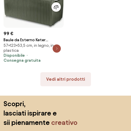
99 €
Baule da Esterno Keter
57×123×53,5 cm, in legno, in
Springwood 123x53,5x57 cm in
plastica
Resina Verde...
Disponibile
Consegna gratuita
Vedi altri prodotti
Salta il piè di pagina, vai all'inizio della pagina
Scopri,
lasciati ispirare e
sii pienamente
creativo