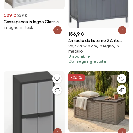
629 €
659 €
Cassapanca in legno Classic
In legno, in teak
156,9 €
Armadio da Esterno 2 Ante
95,5×98×48 cm, in legno, in
98x48x95,5 cm in Legno con
metallo
Piano in Metallo Grigio...
Disponibile
Consegna gratuita
-26 %