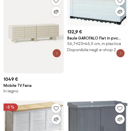
132,9 €
Baule GAROFALO Flat in pvc
56,7×123×46,5 cm, in plastica
beige L 123 x H 56.7 x P 46.5 cm
Disponibile negli e-shop 2
1049 €
Mobile TV Fana
In legno
-5 %