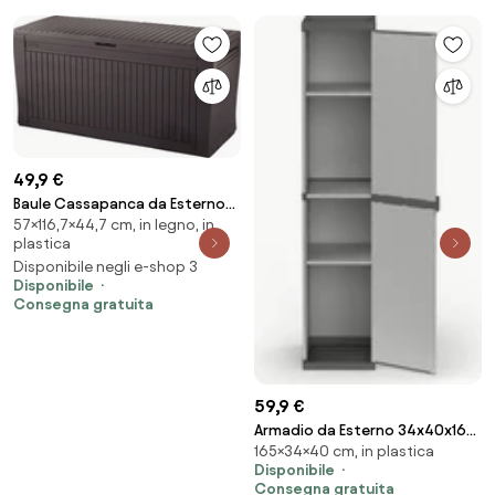
49,9 €
Baule Cassapanca da Esterno
57×116,7×44,7 cm, in legno, in
116,7x57x44,7 cm in Resina
plastica
Effetto Legno Keter Comfy
Disponibile negli e-shop 3
Marrone...
Disponibile
Consegna gratuita
59,9 €
Armadio da Esterno 34x40x165
165×34×40 cm, in plastica
cm 1 Anta 4 Ripiani in Resina
Disponibile
Grigio...
Consegna gratuita