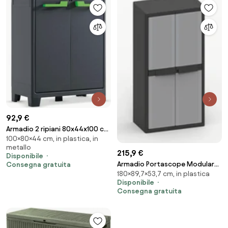
92,9 €
Armadio 2 ripiani 80x44x100 cm
100×80×44 cm, in plastica, in
Keter Moby Basso XL Antracite...
metallo
215,9 €
Disponibile
Armadio Portascope Modulare
Consegna gratuita
180×89,7×53,7 cm, in plastica
da Esterno 89,7x53,7x180 cm 2
Disponibile
Ante 4 Ripiani in Polipropilene
Consegna gratuita
Jumbo Cab Grigio e Nero...