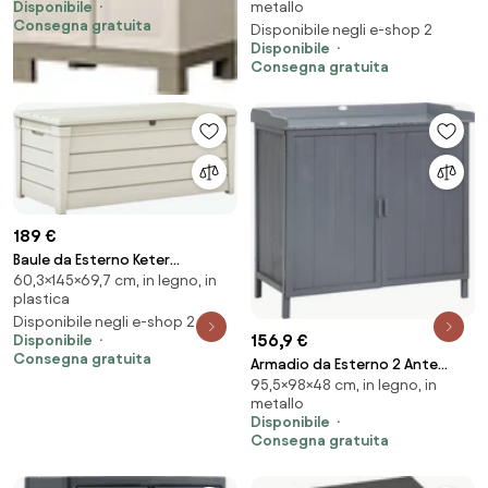
Disponibile
metallo
cm in Plastica Keter Excellence
Ante 2 Ripiani in Polipropilene
Consegna gratuita
Disponibile negli e-shop 2
Beige/Tortora...
Transforming Grigio e Nero...
Disponibile
Consegna gratuita
189 €
Baule da Esterno Keter
60,3×145×69,7 cm, in legno, in
Brightwood 145x69,7x60,3 cm
plastica
in Resina Bianco...
Disponibile negli e-shop 2
156,9 €
Disponibile
Consegna gratuita
Armadio da Esterno 2 Ante
95,5×98×48 cm, in legno, in
98x48x95,5 cm in Legno con
metallo
Piano in Metallo Grigio...
Disponibile
Consegna gratuita