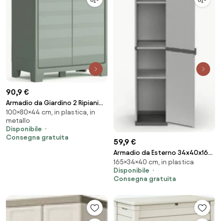
90,9 €
Armadio da Giardino 2 Ripiani
100×80×44 cm, in plastica, in
80x44x100 cm Keter Planet
metallo
Outdoor Basso Grigio e Verde...
Disponibile
Consegna gratuita
59,9 €
Armadio da Esterno 34x40x165
165×34×40 cm, in plastica
cm 1 Anta 4 Ripiani in Resina
Disponibile
Grigio...
Consegna gratuita