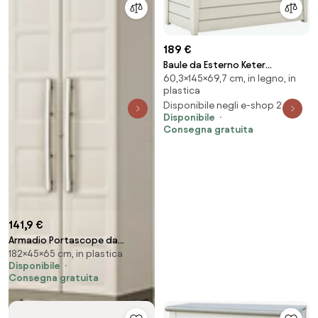
189 €
Baule da Esterno Keter
60,3×145×69,7 cm, in legno, in
Brightwood 145x69,7x60,3 cm
plastica
in Resina Bianco...
Disponibile negli e-shop 2
Disponibile
Consegna gratuita
141,9 €
Armadio Portascope da
182×45×65 cm, in plastica
Esterno 4 Ripiani 65x45x182H
Disponibile
cm in Plastica Keter Excellence
Consegna gratuita
Beige/Tortora...