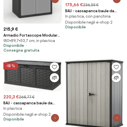
175,66 €
236,55 €
BAU - cassapanca baule da
In plastica, con panchina
esterno
Disponibile negli e-shop 2
Disponibile
215,9 €
Armadio Portascope Modulare
180×89,7×53,7 cm, in plastica
da Esterno 89,7x53,7x180 cm 2
Disponibile
Ante 4 Ripiani in Polipropilene
Consegna gratuita
Jumbo Cab Grigio e Nero...
-18 %
220,3 €
268,77 €
BAU - cassapanca baule da
In plastica
esterno
Disponibile negli e-shop 2
Disponibile