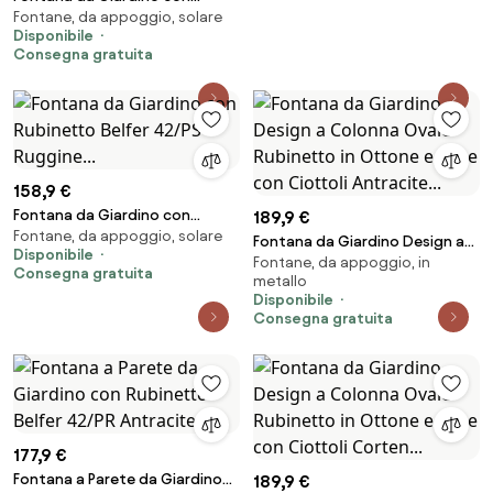
Fontane, da appoggio, solare
Rubinetto e Vaschetta Belfer
Disponibile
42/SRV Ruggine...
Consegna gratuita
158,9 €
Fontana da Giardino con
189,9 €
Fontane, da appoggio, solare
Rubinetto Belfer 42/PS
Fontana da Giardino Design a
Disponibile
Ruggine...
Fontane, da appoggio, in
Colonna Ovale Rubinetto in
Consegna gratuita
metallo
Ottone e Base con Ciottoli
Disponibile
Antracite...
Consegna gratuita
177,9 €
Fontana a Parete da Giardino
189,9 €