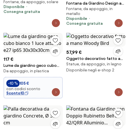
Fontane, da appoggio, solare
con Rubinetto Belfer 42/PR
Fontana da Giardino Design a
Disponibile
Antracite...
Fontane, da appoggio, in
Colonna Ovale Rubinetto in
Consegna gratuita
metallo
Ottone e Base con Ciottoli
Disponibile
Corten...
Consegna gratuita
57,99 €
Oggetto decorativo fatto a
117 €
Statue, da appoggio, in legno
mano Woody Bird
Lume da giardino geco cubo
Disponibile negli e-shop 2
Da appoggio, in plastica
bianco 1 luce attacco e27 ip65
30x30x30cm
-10 %
105 €
con codici sconto
Sconto10