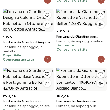
Consegna gratuita
231,9 €
Fontana da Giardino con
189,9 €
Fontane, da appoggio, solare
Rubinetto e Vaschetta Belfer
Fontana da Giardino Design a
Disponibile
42/SRV Ruggine...
Fontane, da appoggio, in
Colonna Ovale Rubinetto in
Consegna gratuita
metallo
Ottone e Base con Ciottoli
Disponibile
Antracite...
Consegna gratuita
293,9 €
189,9 €
Fontana da Giardino con
Fontana da Giardino con
Fontane, da appoggio, solare
Fontane, da appoggio, in
Rubinetto Base Vaschetta e
Rubinetto in Ottone e Base con