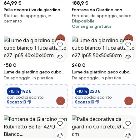
64,99 €
188,9 €
Palla decorativa da giardino
Fontana da Giardino con
Statue, da appoggio, in
Fontane, da appoggio, solare
Concrete, Ø 30 cm
Doppio Rubinetto Belfer
cemento
Disponibile
42/QRR Alluminio...
Consegna gratuita
158 €
248 €
Lume da giardino geco cubo
Lume da giardino geco cubo
Da appoggio, in plastica
Da appoggio, in plastica
bianco 1 luce attacco e27 ip65
bianco 1 luce attacco e27 ip65
40x40x40cm
50x50x50cm
-10 %
142 €
-10 %
223 €
con codici sconto
con codici sconto
Sconto10
Sconto10