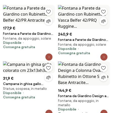
177,9 €
Fontana a Parete da Giardino
240,9 €
Fontane, da appoggio, solare
con Rubinetto Belfer 42/PR
Fontana a Parete da Giardino
Disponibile
Antracite...
Fontane, da appoggio, solare
con Rubinetto e Vasca Belfer
Consegna gratuita
Disponibile
42/PRQ Ruggine...
Consegna gratuita
31,9 €
Campana in ghisa gallo
Statue, sospesa, in metallo
colorato cm 23x13xh36...
144,9 €
Disponibile
Fontana da Giardino Design a
Consegna gratuita
Fontane, da appoggio, in
Colonna Ovale Rubinetto in
metallo
Ottone Senza Base Antracite...
Disponibile