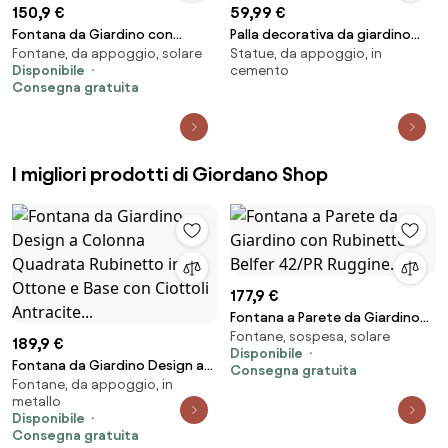
150,9 €
59,99 €
Fontana da Giardino con
Palla decorativa da giardino
Fontane, da appoggio, solare
Statue, da appoggio, in
Rubinetto Belfer 42/Q Bianco...
Concrete, Ø 20 cm
Disponibile
cemento
Consegna gratuita
I migliori prodotti di Giordano Shop
177,9 €
Fontana a Parete da Giardino
Fontane, sospesa, solare
con Rubinetto Belfer 42/PR
189,9 €
Disponibile
Ruggine...
Fontana da Giardino Design a
Consegna gratuita
Fontane, da appoggio, in
Colonna Quadrata Rubinetto
metallo
in Ottone e Base con Ciottoli
Disponibile
Antracite...
Consegna gratuita