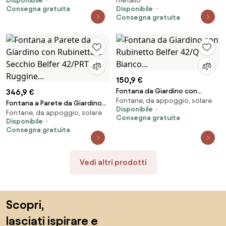
Disponibile
metallo
Portagomma Belfer 42/QRRV
Ciottoli 40x40x97 cm in
Consegna gratuita
Disponibile
Antracite...
Acciaio Bianco...
Consegna gratuita
150,9 €
Fontana da Giardino con
346,9 €
Fontane, da appoggio, solare
Rubinetto Belfer 42/Q Bianco...
Fontana a Parete da Giardino
Disponibile
Fontane, da appoggio, solare
con Rubinetto e Secchio Belfer
Consegna gratuita
Disponibile
42/PRT Ruggine...
Consegna gratuita
Vedi altri prodotti
Salta il piè di pagina, vai all'inizio della pagina
Scopri,
lasciati ispirare e