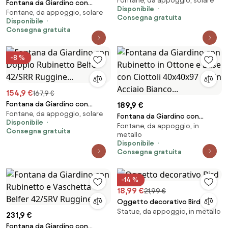
Fontane, da appoggio, solare
Doppio Rubinetto Belfer 42/ARR
Fontana da Giardino con
Disponibile
Antracite...
Fontane, da appoggio, solare
Rubinetto Base Vaschetta e
Consegna gratuita
Disponibile
Portagomma Belfer 42/QRRV
Consegna gratuita
Antracite...
-8 %
154,9 €
167,9 €
Fontana da Giardino con
189,9 €
Fontane, da appoggio, solare
Doppio Rubinetto Belfer 42/SRR
Fontana da Giardino con
Disponibile
Ruggine...
Fontane, da appoggio, in
Rubinetto in Ottone e Base con
Consegna gratuita
metallo
Ciottoli 40x40x97 cm in
Disponibile
Acciaio Bianco...
Consegna gratuita
-14 %
18,99 €
21,99 €
Oggetto decorativo Bird
Statue, da appoggio, in metallo
231,9 €
Fontana da Giardino con