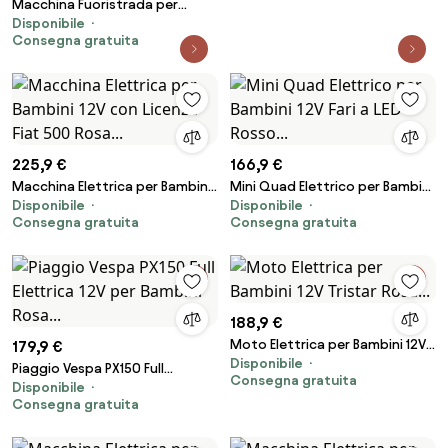
Macchina Fuoristrada per
Disponibile
Bambini 99x66x68.5 cm con
Consegna gratuita
Fanali Clacson e Telecomando
in PP e Metallo Rosso...
225,9 €
166,9 €
Macchina Elettrica per Bambini
Mini Quad Elettrico per Bambini
Disponibile
Disponibile
12V con Licenza Fiat 500 Rosa...
12V Fari a LED Rosso...
Consegna gratuita
Consegna gratuita
188,9 €
Moto Elettrica per Bambini 12V
179,9 €
Disponibile
Tristar Rosa...
Piaggio Vespa PX150 Full
Consegna gratuita
Disponibile
Elettrica 12V per Bambini Rosa...
Consegna gratuita