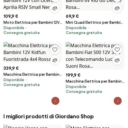
109,9 €
69,9 €
Moto Elettrica per Bambini 12V
Mini Quad Elettrico per Bambini
Disponibile
Disponibile
con Licenza Aprilia RSIV Small
6V Kid Go Deluxe Rosa...
Consegna gratuita
Consegna gratuita
Nera...
339,9 €
Macchina Elettrica per Bambini
199,9 €
Disponibile
12V Kidfun Fuoristrada 4x4
Macchina Elettrica per Bambini
Consegna gratuita
Rossa...
Disponibile
Fiat 500 12V 30W con
Consegna gratuita
Telecomando Luci e Suoni
Rosa...
I migliori prodotti di Giordano Shop