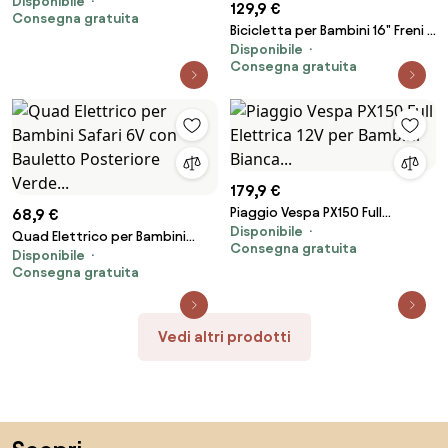
Disponibile
6V Kid Go Deluxe Rosa...
129,9 €
Consegna gratuita
Bicicletta per Bambini 16" Freni a
Disponibile
Disco e Rumore del Motore in
Consegna gratuita
Accelerazione Magik-Bike
Motocross Arancione...
179,9 €
Piaggio Vespa PX150 Full
68,9 €
Disponibile
Elettrica 12V per Bambini
Quad Elettrico per Bambini
Consegna gratuita
Bianca...
Disponibile
Safari 6V con Bauletto
Consegna gratuita
Posteriore Verde...
Vedi altri prodotti
Salta il piè di pagina, vai all'inizio della pagina