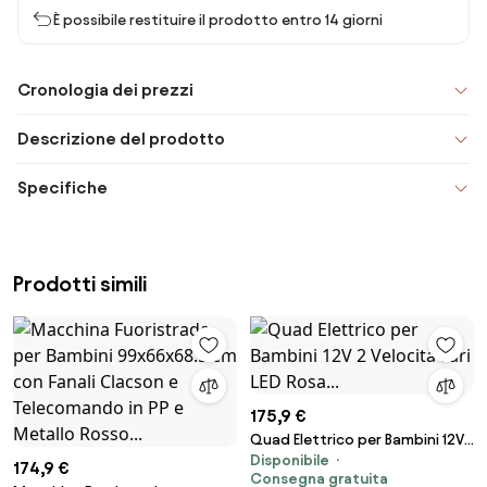
È possibile restituire il prodotto entro 14 giorni
Cronologia dei prezzi
Descrizione del prodotto
Specifiche
Prodotti simili
175,9 €
Quad Elettrico per Bambini 12V
Disponibile
2 Velocità Fari LED Rosa...
174,9 €
Consegna gratuita