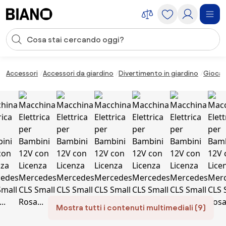
Salta la navigazione, vai al contenuto
Input della ricerca
Salta il contenuto, vai al piè di pagina
Accessori
Accessori da giardino
Divertimento in giardino
Giocatt
Mostra tutti i contenuti multimediali (9)