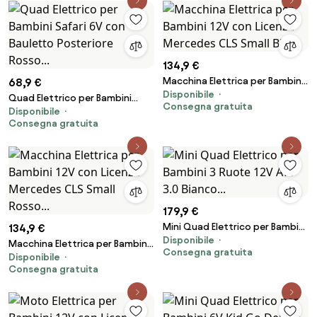
134,9 €
Macchina Elettrica per Bambini
68,9 €
Disponibile
12V con Licenza Mercedes CLS
Quad Elettrico per Bambini
Consegna gratuita
Small Blu...
Disponibile
Safari 6V con Bauletto
Consegna gratuita
Posteriore Rosso...
179,9 €
Mini Quad Elettrico per Bambini
134,9 €
Disponibile
3 Ruote 12V ATV 3.0 Bianco...
Macchina Elettrica per Bambini
Consegna gratuita
Disponibile
12V con Licenza Mercedes CLS
Consegna gratuita
Small Rosso...