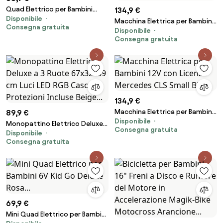
Quad Elettrico per Bambini
134,9 €
Disponibile
Safari 6V con Bauletto
Macchina Elettrica per Bambini
Consegna gratuita
Posteriore Rosa...
Disponibile
12V con Licenza Mercedes CLS
Consegna gratuita
Small Bianco...
134,9 €
Macchina Elettrica per Bambini
89,9 €
Disponibile
12V con Licenza Mercedes CLS
Monopattino Elettrico Deluxe a
Consegna gratuita
Small Blu...
Disponibile
3 Ruote 67x32x69 cm Luci LED
Consegna gratuita
RGB Casco e Protezioni Incluse
Beige...
69,9 €
Mini Quad Elettrico per Bambini