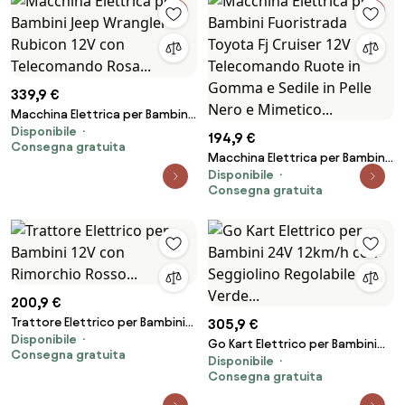
339,9 €
Macchina Elettrica per Bambini
Disponibile
Jeep Wrangler Rubicon 12V con
194,9 €
Consegna gratuita
Telecomando Rosa...
Macchina Elettrica per Bambini
Disponibile
Fuoristrada Toyota Fj Cruiser
Consegna gratuita
12V Telecomando Ruote in
Gomma e Sedile in Pelle Nero e
Mimetico...
200,9 €
Trattore Elettrico per Bambini
305,9 €
Disponibile
12V con Rimorchio Rosso...
Go Kart Elettrico per Bambini
Consegna gratuita
Disponibile
24V 12km/h con Seggiolino
Consegna gratuita
Regolabile Verde...