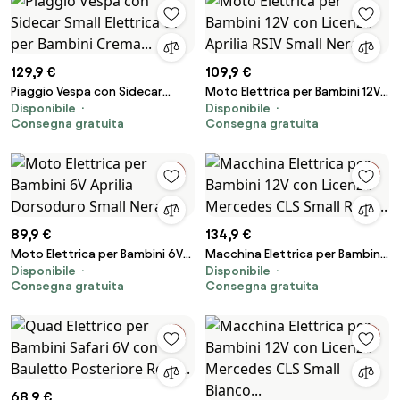
129,9 €
109,9 €
Piaggio Vespa con Sidecar
Moto Elettrica per Bambini 12V
Disponibile
Disponibile
Small Elettrica 6V per Bambini
con Licenza Aprilia RSIV Small
Consegna gratuita
Consegna gratuita
Crema...
Nera...
89,9 €
134,9 €
Moto Elettrica per Bambini 6V
Macchina Elettrica per Bambini
Disponibile
Disponibile
Aprilia Dorsoduro Small Nera...
12V con Licenza Mercedes CLS
Consegna gratuita
Consegna gratuita
Small Rosa...
68,9 €