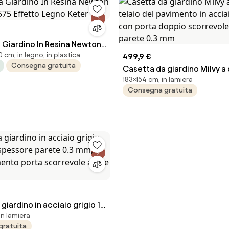
 Giardino In Resina Newton
cm, in legno, in plastica
575 Effetto Legno Keter
499,9 €
Consegna gratuita
Casetta da giardino Milvy a
183×154 cm, in lamiera
telaio del pavimento in acci
Consegna gratuita
con porta doppio scorrevol
spessore parete 0.3 mm
giardino in acciaio grigio 1.8
in lamiera
essore parete 0.3 mm, senza
gratuita