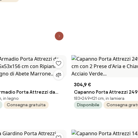
porta scorrevole a due
304,9 €
madio Porta Attrezzi da
Capanno Porta Attrezzi 249
, in legno
183×249×121 cm, in lamiera
5x53x156 cm con Ripiani
cm con 2 Prese d'Aria e Chiav
Consegna gratuita
Disponibile
Consegna grat
Legno di Abete Marrone...
Acciaio Verde...