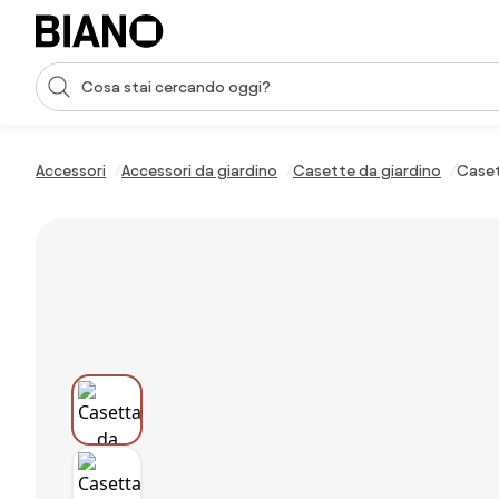
Salta la navigazione, vai al contenuto
Input della ricerca
Salta il contenuto, vai al piè di pagina
Accessori
Accessori da giardino
Casette da giardino
Caset