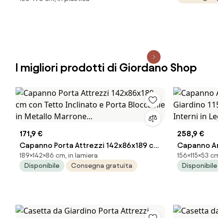
grigio 1.3 x 1.9 m, superficie esterna 2.2
pavimento 
m² e spessore parete 16 mm, con
ante
pavimento e porta ad anta singola,
KETER Exclusive
I migliori prodotti di Giordano Shop
171,9 €
258,9 €
Capanno Porta Attrezzi 142x86x189 cm
Capanno Ar
189×142×86 cm, in lamiera
156×115×53 cm
con Tetto Inclinato e Porta Bloccabile
Giardino 11
Disponibile
Consegna gratuita
Disponibile
in Metallo Marrone...
Interni in 