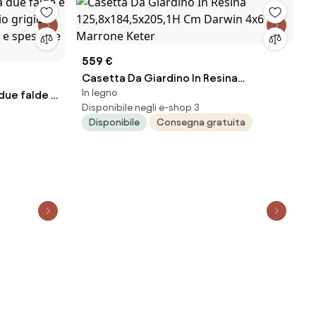
559 €
Casetta Da Giardino In Resina
In legno
 due falde e
125,8x184,5x205,1H Cm Darwin 4x6
Disponibile negli e-shop 3
aio grigio
Marrone Keter
Disponibile
Consegna gratuita
e e