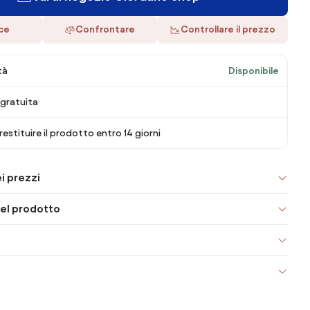
ace
Confrontare
Controllare il prezzo
tà
Disponibile
gratuita
 restituire il prodotto entro 14 giorni
i prezzi
el prodotto