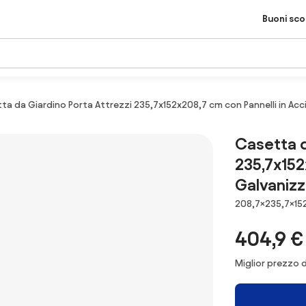
Buoni sc
ta da Giardino Porta Attrezzi 235,7x152x208,7 cm con Pannelli in Acc
Casetta d
235,7x152
Galvanizz
Dimensioni
208,7×235,7×15
404,9 €
Miglior prezzo d