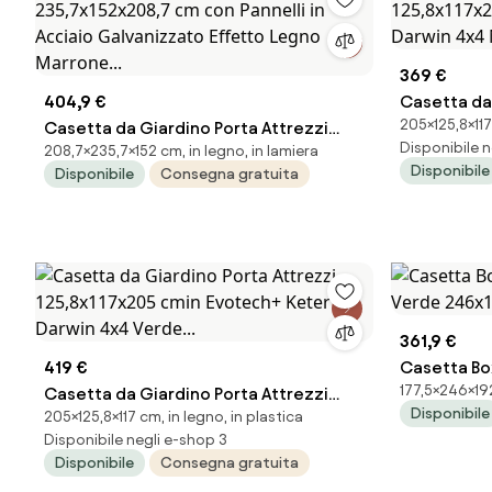
369 €
404,9 €
Casetta da 
205×125,8×117
Casetta da Giardino Porta Attrezzi
125,8x117x
Disponibile n
208,7×235,7×152 cm, in legno, in lamiera
235,7x152x208,7 cm con Pannelli in
Darwin 4x4 
Disponibile
Disponibile
Consegna gratuita
Acciaio Galvanizzato Effetto Legno
Marrone...
361,9 €
419 €
Casetta Box
177,5×246×192
Casetta da Giardino Porta Attrezzi
Verde 246x1
Disponibile
205×125,8×117 cm, in legno, in plastica
125,8x117x205 cmin Evotech+ Keter
Disponibile negli e-shop 3
Darwin 4x4 Verde...
Disponibile
Consegna gratuita