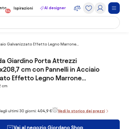
onto
AI designer
Ispirazioni
54
iaio Galvanizzato Effetto Legno Marrone...
a Giardino Porta Attrezzi
x208,7 cm con Pannelli in Acciaio
ato Effetto Legno Marrone...
2 cm
egli ultimi 30 giorni:
404,9 €
Vedi lo storico dei prezzi
Vai al negozio Giordano Shop