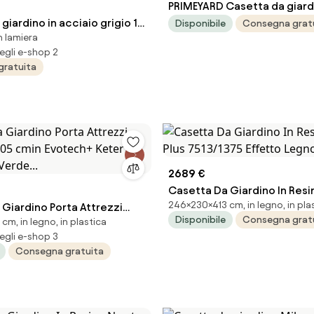
PRIMEYARD Casetta da giard
giardino in acciaio grigio 1.2
180 cm, antracite - (GFPV0
Disponibile
Consegna grat
n lamiera
essore parete 0.3 mm, senza
egli e-shop 2
porta ad anta singola
gratuita
2689 €
Casetta Da Giardino In Res
246×230×413 cm, in legno, in pla
Giardino Porta Attrezzi
Plus 7513/1375 Effetto Legn
Disponibile
Consegna grat
 cm, in legno, in plastica
205 cmin Evotech+ Keter
egli e-shop 3
Verde...
Consegna gratuita