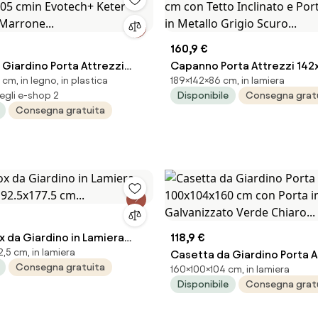
160,9 €
Giardino Porta Attrezzi
Capanno Porta Attrezzi 14
 cm, in legno, in plastica
189×142×86 cm, in lamiera
205 cmin Evotech+ Keter
con Tetto Inclinato e Porta 
egli e-shop 2
Disponibile
Consegna grat
Marrone...
in Metallo Grigio Scuro...
Consegna gratuita
 da Giardino in Lamiera
118,9 €
,5 cm, in lamiera
92.5x177.5 cm...
Casetta da Giardino Porta A
Consegna gratuita
160×100×104 cm, in lamiera
100x104x160 cm con Porta i
Disponibile
Consegna grat
Galvanizzato Verde Chiaro..