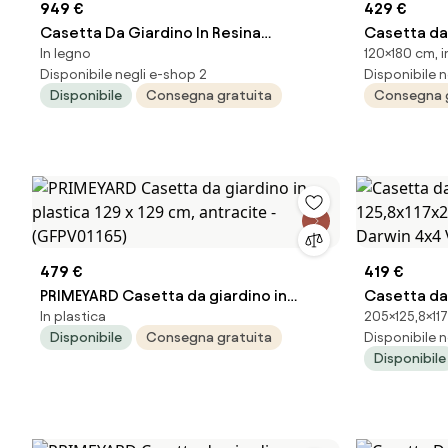
949 €
429 €
Casetta Da Giardino In Resina
Casetta da 
In legno
120×180 cm, i
190x183x221H Cm Darwin 6x6 Con
x 1.8 m, sp
Disponibile negli e-shop 2
Disponibile n
Finestre Keter
pavimento 
Disponibile
Consegna gratuita
Consegna 
479 €
419 €
PRIMEYARD Casetta da giardino in
Casetta da 
In plastica
205×125,8×117
plastica 129 x 129 cm, antracite -
125,8x117x
Disponibile
Consegna gratuita
Disponibile n
(GFPV01165)
Darwin 4x4 
Disponibile