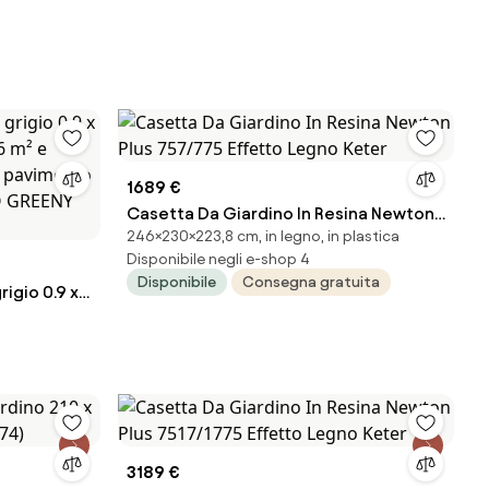
1689 €
Casetta Da Giardino In Resina Newton
246×230×223,8 cm, in legno, in plastica
Plus 757/775 Effetto Legno Keter
Disponibile negli e-shop 4
Disponibile
Consegna gratuita
rigio 0.9 x
6 m² e
n
,
VO S -
3189 €