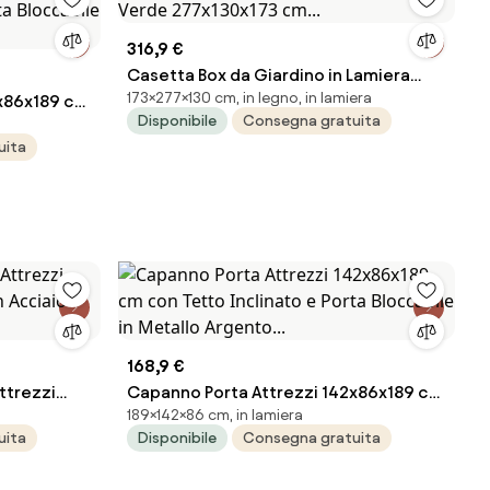
316,9 €
Casetta Box da Giardino in Lamiera
173×277×130 cm, in legno, in lamiera
2x86x189 cm
Verde 277x130x173 cm...
Disponibile
Consegna gratuita
Bloccabile
uita
168,9 €
ttrezzi
Capanno Porta Attrezzi 142x86x189 cm
189×142×86 cm, in lamiera
n Acciaio
con Tetto Inclinato e Porta Bloccabile
uita
Disponibile
Consegna gratuita
.
in Metallo Argento...