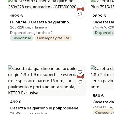
1899 €
2899 €
PRIMEYARD Casetta da giardino
Casetta Da
263×228 cm, in lamiera
246×476×230 
263x228 cm, antracite - (GFPV00920)
Plus 7515/1
Disponibile negli e-shop 2
Disponibile
Disponibile
Consegna gratuita
550 €
499 €
Casetta da 
240×180 cm, 
Casetta da giardino in polipropilene
x 2.4 m, sp
Consegna 
130×190 cm, in plastica