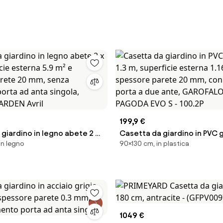
199,9 €
giardino in legno abete 2 x
Casetta da giardino in PVC g
in legno
90×130 cm, in plastica
icie esterna 5.9 m² e
1.3 m, superficie esterna 1.1
arete 20 mm, senza
spessore parete 20 mm, co
porta ad anta singola,
pavimento porta a due ante
ARDEN Avril
GAROFALO GREENY PAGODA E
100.2P
1049 €