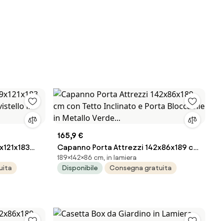
165,9 €
x121x183
Capanno Porta Attrezzi 142x86x189 cm
189×142×86 cm, in lamiera
istello in
con Tetto Inclinato e Porta Bloccabile
uita
Disponibile
Consegna gratuita
in Metallo Verde...