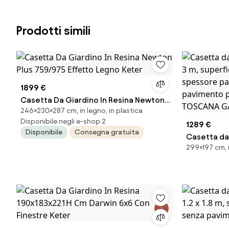
Prodotti simili
1899 €
Casetta Da Giardino In Resina Newton
246×230×287 cm, in legno, in plastica
Plus 759/975 Effetto Legno Keter
Disponibile negli e-shop 2
1289 €
Disponibile
Consegna gratuita
Casetta da 
299×197 cm, 
3 m, superf
spessore p
pavimento 
TOSCANA G