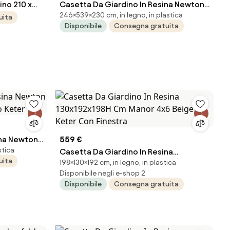
ino 210 x
Casetta Da Giardino In Resina Newton
246×539×230 cm, in legno, in plastica
0974)
Plus 7517/1775 Effetto Legno Keter
uita
Disponibile
Consegna gratuita
ina Newton
559 €
stica
o Keter
Casetta Da Giardino In Resina
uita
198×130×192 cm, in legno, in plastica
130x192x198H Cm Manor 4x6 Beige
Disponibile negli e-shop 2
Keter Con Finestra
Disponibile
Consegna gratuita