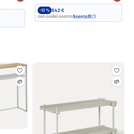
542 €
-10 %
con codici sconto
Sconto10