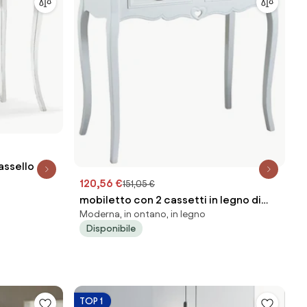
assello
120,56 €
151,05 €
mobiletto con 2 cassetti in legno di
Moderna, in ontano, in legno
paulownia shabby chic
Disponibile
TOP 1