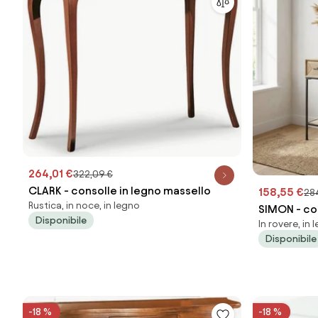
264,01 €
322,09 €
CLARK - consolle in legno massello
158,55 €
28
Rustica, in noce, in legno
SIMON - con
Disponibile
In rovere, in 
Disponibile
-18 %
-18 %