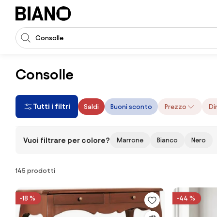
Salta la navigazione, vai al contenuto
Input della ricerca
Salta il contenuto, vai al piè di pagina
Consolle
Tutti i filtri
Saldi
Buoni sconto
Prezzo
Di
Vuoi filtrare per colore?
Marrone
Bianco
Nero
Prodotti
145 prodotti
-18 %
-44 %