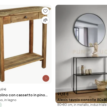
,17 €
91,13 €
lino con cassetto in pino
Alexis tavolo consolle 80x
no, in legno
80×80 cm, in metallo, industriale
nero in metallo