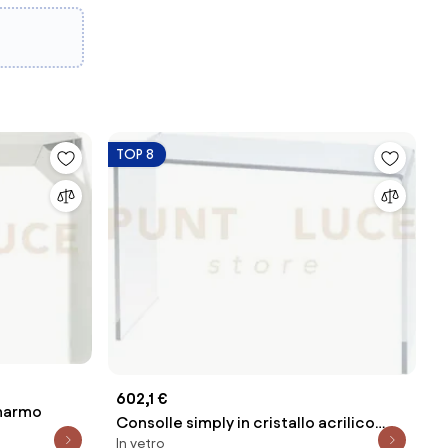
TOP 8
602,1 €
 marmo
Consolle simply in cristallo acrilico
In vetro
trasparente