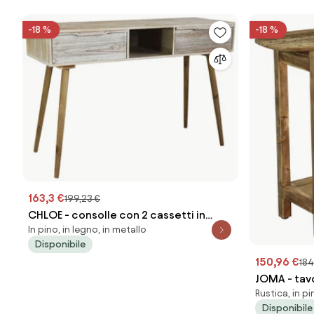
-18 %
-18 %
163,3 €
199,23 €
CHLOE - consolle con 2 cassetti in
In pino, in legno, in metallo
legno di paulownia e mdf industrial
Disponibile
150,96 €
184
JOMA - tavo
Rustica, in pi
riciclato
Disponibile