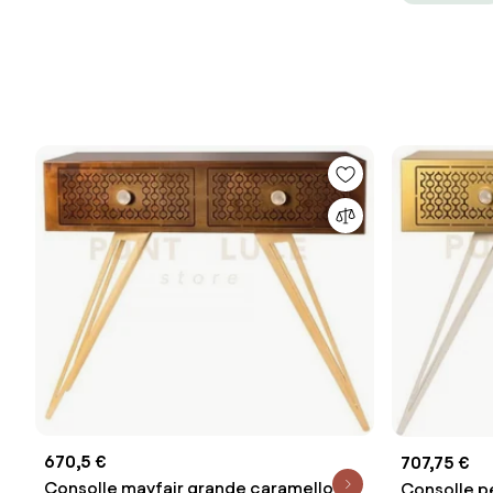
670,5 €
707,75 €
Consolle mayfair grande caramello e
Consolle p