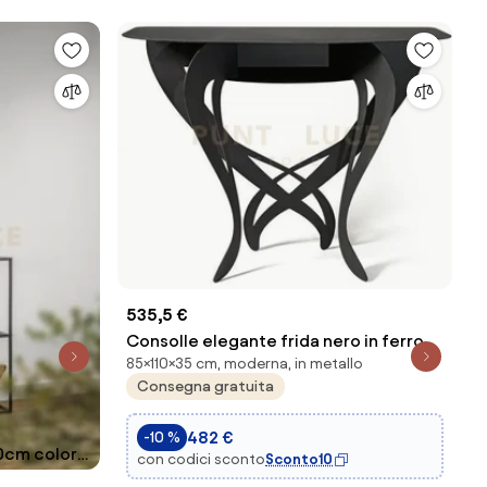
535,5 €
Consolle elegante frida nero in ferro
85×110×35 cm, moderna, in metallo
110x35x85cmh
Consegna gratuita
482 €
-10 %
80cm colore
con codici sconto
Sconto10