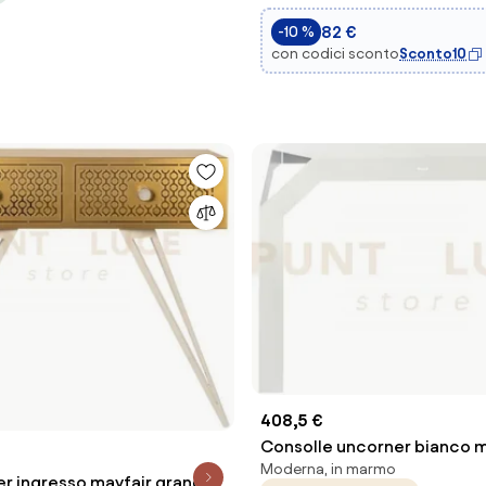
82 €
-10 %
con codici sconto
Sconto10
408,5 €
Consolle uncorner bianco
Moderna, in marmo
er ingresso mayfair grande