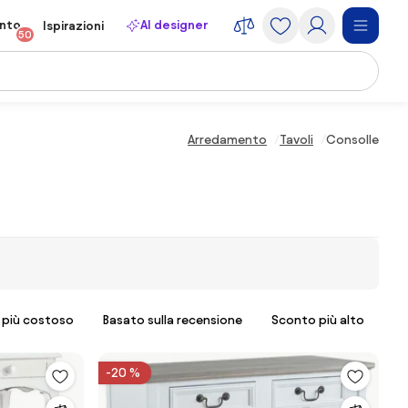
onto
AI designer
Ispirazioni
50
Arredamento
Tavoli
Consolle
l più costoso
Basato sulla recensione
Sconto più alto
-20 %