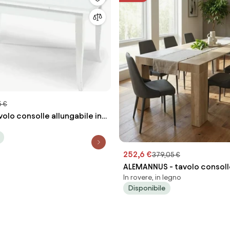
 €
olo consolle allungabile in
ello cm 80 X 140/180/220
252,6 €
379,05 €
ALEMANNUS - tavolo consoll
In rovere, in legno
allungabile
Disponibile