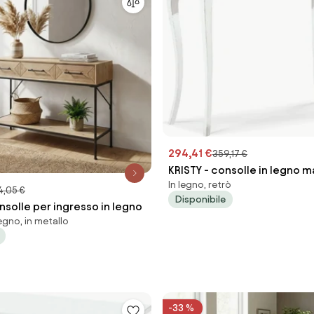
294,41 €
359,17 €
KRISTY - consolle in legno m
In legno, retrò
4,05 €
Disponibile
solle per ingresso in legno
legno, in metallo
-33 %