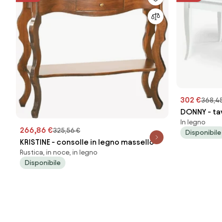
302 €
368,45
DONNY - tav
In legno
legno mass
266,86 €
325,56 €
Disponibile
KRISTINE - consolle in legno massello
Rustica, in noce, in legno
Disponibile