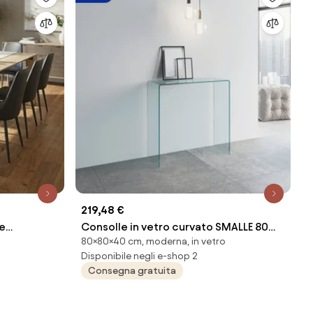
219,48 €
e
Consolle in vetro curvato SMALLE 80
80×80×40 cm, moderna, in vetro
spessore 12 mm
Disponibile negli e-shop 2
Consegna gratuita