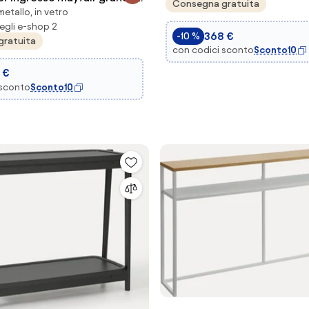
Consegna gratuita
etallo, in vetro
rente e bianco marmo
egli e-shop 2
368 €
-10 %
gratuita
con codici sconto
Sconto10
 €
 sconto
Sconto10