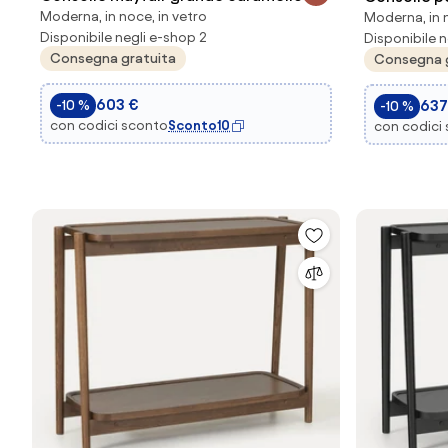
Moderna, in noce, in vetro
Moderna, in m
oro trasparente in ferro, ferro...
oro traspa
Disponibile negli e-shop 2
Disponibile n
Consegna gratuita
Consegna 
603 €
637
-10 %
-10 %
con codici sconto
Sconto10
con codici