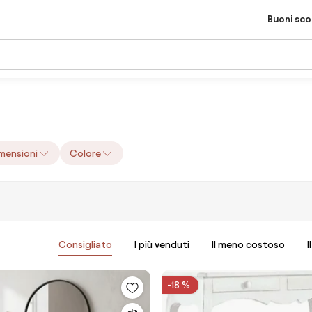
Buoni sc
mensioni
Colore
Consigliato
I più venduti
Il meno costoso
I
-18 %