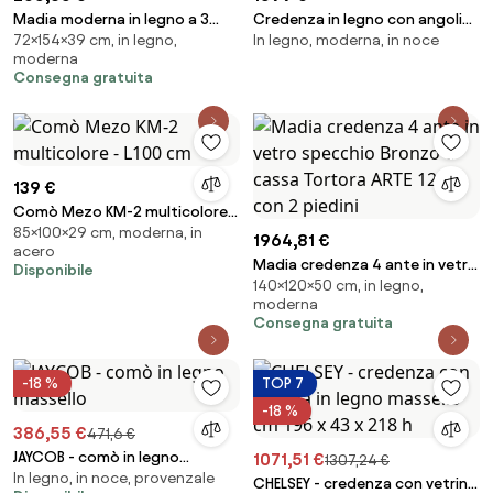
Madia moderna in legno a 3
Credenza in legno con angoli
72×154×39 cm, in legno,
In legno, moderna, in noce
ante 154 cm- SOTO GRAFITE
arrotondati e piano in marmo
moderna
Zumi
Consegna gratuita
139 €
Comò Mezo KM-2 multicolore -
85×100×29 cm, moderna, in
L100 cm
1964,81 €
acero
Madia credenza 4 ante in vetro
Disponibile
140×120×50 cm, in legno,
specchio Bronzo e cassa
moderna
Tortora ARTE 120 con 2 piedini
Consegna gratuita
-18 %
TOP 7
-18 %
386,55 €
471,6 €
JAYCOB - comò in legno
1071,51 €
1307,24 €
In legno, in noce, provenzale
massello
CHELSEY - credenza con vetrina