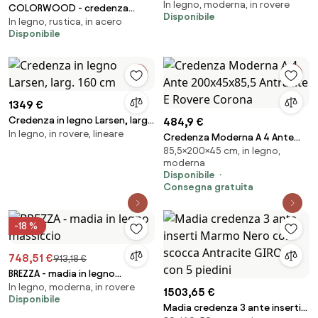
In legno, moderna, in rovere
cassetti e 1 anta
COLORWOOD - credenza
Disponibile
In legno, rustica, in acero
multicassetto in legno
Disponibile
colorato
1349 €
Credenza in legno Larsen, larg.
484,9 €
In legno, in rovere, lineare
160 cm
Credenza Moderna A 4 Ante
85,5×200×45 cm, in legno,
200x45x85,5 Antracite E Rovere
moderna
Corona
Disponibile
Consegna gratuita
-18 %
748,51 €
913,18 €
BREZZA - madia in legno
In legno, moderna, in rovere
massiccio
1503,65 €
Disponibile
Madia credenza 3 ante inserti