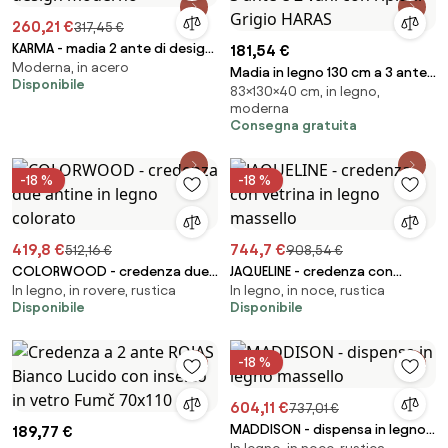
260,21 €
317,45 €
KARMA - madia 2 ante di design
181,54 €
Moderna, in acero
moderno
Madia in legno 130 cm a 3 ante
Disponibile
83×130×40 cm, in legno,
e 2 vani con ripiani Grigio HARAS
moderna
Consegna gratuita
-18 %
-18 %
419,8 €
744,7 €
512,16 €
908,54 €
COLORWOOD - credenza due
JAQUELINE - credenza con
In legno, in rovere, rustica
In legno, in noce, rustica
antine in legno colorato
vetrina in legno massello
Disponibile
Disponibile
-18 %
604,11 €
737,01 €
MADDISON - dispensa in legno
189,77 €