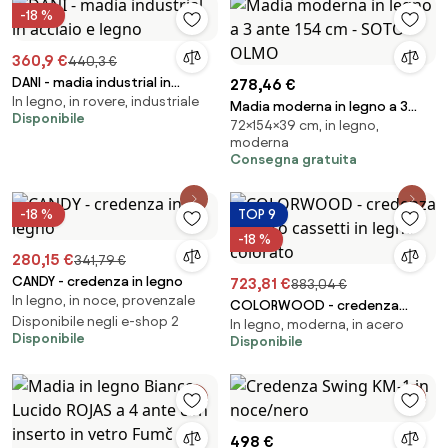
-18 %
360,9 €
440,3 €
DANI - madia industrial in
278,46 €
In legno, in rovere, industriale
acciaio e legno
Madia moderna in legno a 3
Disponibile
72×154×39 cm, in legno,
ante 154 cm - SOTO OLMO
moderna
Consegna gratuita
-18 %
TOP 9
-18 %
280,15 €
341,79 €
CANDY - credenza in legno
723,81 €
883,04 €
In legno, in noce, provenzale
COLORWOOD - credenza
Disponibile negli e-shop 2
In legno, moderna, in acero
quattro cassetti in legno
Disponibile
Disponibile
colorato
498 €