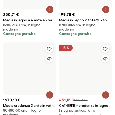
Disponibile negli e-shop 2
Madia credenza 3 ante in vetro
Disponibile
80×180×50 cm, in legno,
specchio Bronzo e cassa
moderna
Tortora ARTE 180 con 5 piedini
Consegna gratuita
181,54 €
1693,97 €
Madia in legno 130 cm a 3 ante
Madia 3 ante inserti vetro
83×130×40 cm, in legno,
80×180×50 cm, moderna,
e 2 vani con ripiani Bianco
effetto marmo L180 2 piedini
moderna
industriale
Lucido HARAS
ADEL Bianco
Consegna gratuita
Consegna gratuita
-10 %
-18 %
629 €
699 €
Credenza in legno di mango
720,01 €
878,41 €
In legno, in noce, retrò
Paul
CHRISTOPHER - credenza in
98×196×43 cm, in legno, lineare
legno cm 196 x 43 x 98 h
Disponibile negli e-shop 2