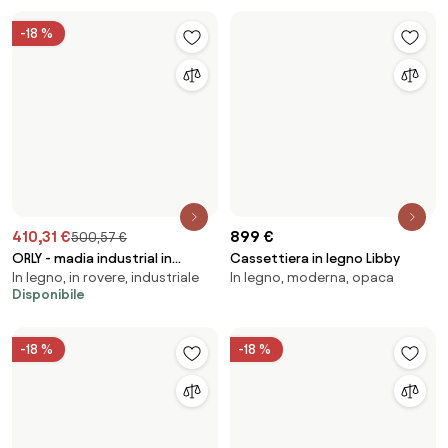
-18 %
-18 %
137,65 €
1169,35 €
167,94 €
1426,61 €
MITO - Mobile con 2 ante
PARADIGMA - mobile da giardino
In legno, moderna, in rovere
In legno, rustica, in teak
in legno di teak
Disponibile
Disponibile
-18 %