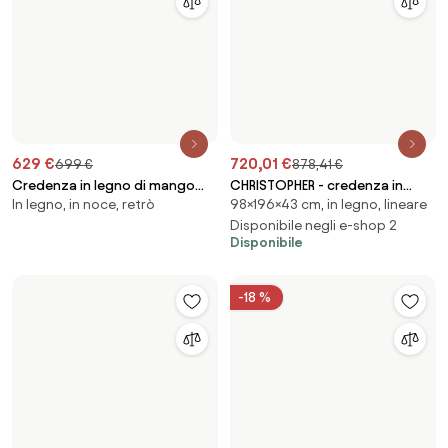
410,31 €
899 €
500,57 €
ORLY - madia industrial in
Cassettiera in legno Libby
In legno, in rovere, industriale
In legno, moderna, opaca
acciaio e legno con
Disponibile
portabottiglie
-18 %
-18 %