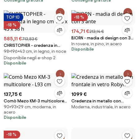
Consegna gratuita
Consegna gratuita
TOP 10
-18 %
-18 %
174,71 €
213,14 €
BJORN - madia di design con 3
585,11 €
713,83 €
In rovere, in pino, in acero
ante
CHRISTOPHER - credenza in
Disponibile
98×196×43 cm, in legno, in noce
legno cm 196 x 43 x 98 h
Disponibile negli e-shop 2
Disponibile
137,75 €
1099 €
Comò Mezo KM-3 multicolore -
Credenza in metallo con
90×93×29 cm, moderna, in
Moderna, industriale, in acero
L93 cm
frontale in vetro Robyn
acero
Disponibile
-18 %