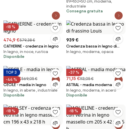
89×160×50 cm, moderna,
Marmo Nero con scocca
industriale
Antracite GIRONA con 5 piedini
Consegna gratuita
-18 %
474,9 €
939 €
579,38 €
CATHERINE - credenza in legno
Credenza bassa in legno di
In legno, in noce, rustica
In legno, moderna, opaca
frassino Louis
Disponibile
TOP 3
-37 %
316,26 €
71,15 €
569,05 €
113,05 €
-44 %
CECILE - madia in legno
ASTRAL - madia moderna
In legno, in abete , industriale
In legno, moderna, in acero
Disponibile
Disponibile
-18 %
-18 %