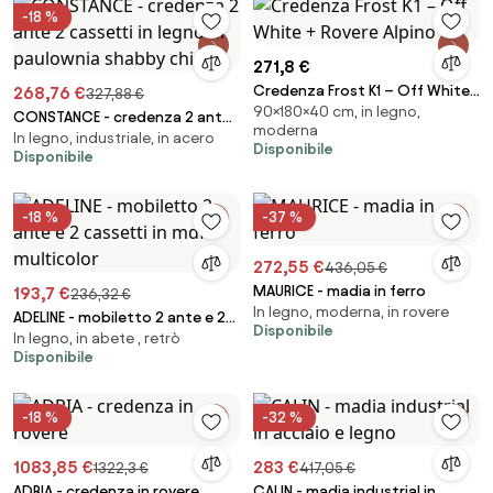
-18 %
271,8 €
Credenza Frost K1 – Off White
268,76 €
327,88 €
90×180×40 cm, in legno,
+ Rovere Alpino
CONSTANCE - credenza 2 ante
moderna
In legno, industriale, in acero
2 cassetti in legno di paulownia
Disponibile
Disponibile
shabby chic
-18 %
-37 %
272,55 €
436,05 €
MAURICE - madia in ferro
193,7 €
236,32 €
In legno, moderna, in rovere
ADELINE - mobiletto 2 ante e 2
Disponibile
In legno, in abete , retrò
cassetti in mdf multicolor
Disponibile
-18 %
-32 %
1083,85 €
283 €
1322,3 €
417,05 €
ADRIA - credenza in rovere
CALIN - madia industrial in