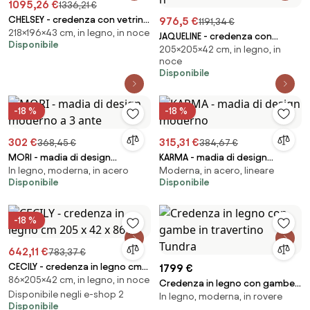
1095,26 €
1336,21 €
CHELSEY - credenza con vetrina
976,5 €
1191,34 €
218×196×43 cm, in legno, in noce
in legno massello cm 196 x 43 x
JAQUELINE - credenza con
Disponibile
218 h
205×205×42 cm, in legno, in
vetrina in legno massello cm
noce
205 x 42 x 205 h
Disponibile
-18 %
-18 %
302 €
315,31 €
368,45 €
384,67 €
MORI - madia di design
KARMA - madia di design
In legno, moderna, in acero
Moderna, in acero, lineare
moderno a 3 ante
moderno
Disponibile
Disponibile
-18 %
642,11 €
783,37 €
CECILY - credenza in legno cm
1799 €
86×205×42 cm, in legno, in noce
205 x 42 x 86 h
Credenza in legno con gambe
Disponibile negli e-shop 2
In legno, moderna, in rovere
in travertino Tundra
Disponibile