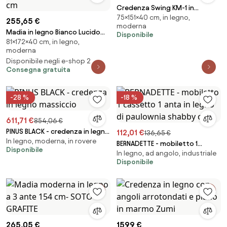
Credenza Swing KM-1 in
75×151×40 cm, in legno,
noce/nero
255,65 €
moderna
Madia in legno Bianco Lucido
Disponibile
81×172×40 cm, in legno,
ROJAS a 4 ante con inserto in
moderna
vetro Fumč 172 cm
Disponibile negli e-shop 2
Consegna gratuita
-28 %
-18 %
611,71 €
854,06 €
PINUS BLACK - credenza in legno
112,01 €
136,65 €
In legno, moderna, in rovere
massiccio
BERNADETTE - mobiletto 1
Disponibile
In legno, ad angolo, industriale
cassetto 1 anta in legno di
Disponibile
paulownia shabby chic
265,05 €
1599 €