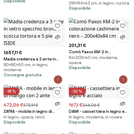
Disponibile
218×196×43 cm, in legno, rustica
in legno massello cm 196 x 43 x
Disponibile
218 h
201,31 €
Comò Paxos KM-2 in
1657,11 €
84×200×40 cm, moderna,
colorazione cashmere – nero –
Madia credenza a 3 ante in
opaca
200x40x84 cm
80×180×50 cm, in legno,
vetro specchio bronzo scocca
Disponibile
moderna
tortora e 5 piedini ISIDE
Consegna gratuita
-18 %
-32 %
472,06 €
167,1 €
575,91 €
246,06 €
ZAYRA - mobile in legno di
DAMI - cassettiera in legno e
In legno, opaca, retrò
In legno, moderna, in rovere
mango con 2 ante
acciaio
Disponibile
Disponibile