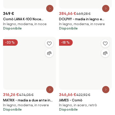
90,16 €
305,8 €
109,99 €
373,08 €
LINUS - mobiletto in legno con 6
LION - madia di design moderno
In legno, in rovere, opaca
Moderna, lucida, in acero
cassetti
3 ante
Disponibile
Disponibile
-19 %
899 €
459,71 €
569,05 €
Cassettiera in legno Libby
LION - madia di design moderno
In legno, in rovere, opaca
Moderna, lucida, in acero
2 ante 4 cassetti
Disponibile