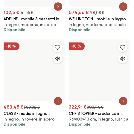
Salta il piè di pagina, vai all'inizio della pagina
Scopri,
lasciati ispirare e
sii pienamente
creativo
Ottieni l'accesso a tutte le funzionalità e diventa
parte della community Home&Decor.
Voglio tutte le caratteristiche!
Di Biano