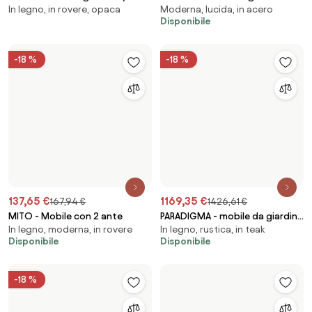
In legno, moderna, in abete
In legno, moderna, industriale
mdf multicolor
mango con 3 ante
Disponibile
Disponibile
-18 %
-18 %
483,45 €
322,91 €
589,82 €
393,94 €
CLASS - madia in legno
CHRISTOPHER - credenza in
In legno, in rovere, in acero
96×103×43 cm, in legno, rustica
massiccio
legno cm 103 x 43 x 96 h
Disponibile
Disponibile
-18 %
-18 %