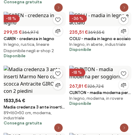
Consegna gratuita
-18 %
-36 %
299,15 €
235,51 €
364,97 €
369,55 €
CAREN - credenza in legno
COLU - madia in legno e acciaio
In legno, rustica, lineare
In legno, in abete , industriale
Disponibile
Disponibile negli e-shop 2
Disponibile
-18 %
267,81 €
326,72 €
CLINTON - madia moderna per
In legno, moderna, in rovere
soggiorno
1533,54 €
Disponibile
Madia credenza 3 ante inserti
89×160×50 cm, moderna,
Marmo Nero con scocca
industriale
Antracite GIRONA con 2 piedini
Consegna gratuita