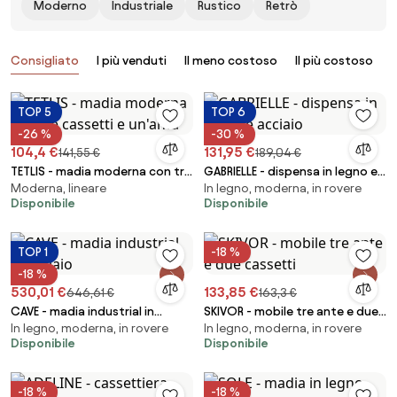
Moderno
Industriale
Rustico
Retrò
Prodotti
Consigliato
I più venduti
Il meno costoso
Il più costoso
B
TOP 5
TOP 6
-26 %
-30 %
104,4 €
131,95 €
141,55 €
189,04 €
TETLIS - madia moderna con tre
GABRIELLE - dispensa in legno e
Moderna, lineare
In legno, moderna, in rovere
cassetti e un'anta
acciaio
Disponibile
Disponibile
TOP 1
-18 %
-18 %
530,01 €
133,85 €
646,61 €
163,3 €
CAVE - madia industrial in
SKIVOR - mobile tre ante e due
In legno, moderna, in rovere
In legno, moderna, in rovere
acciaio
cassetti
Disponibile
Disponibile
-18 %
-18 %