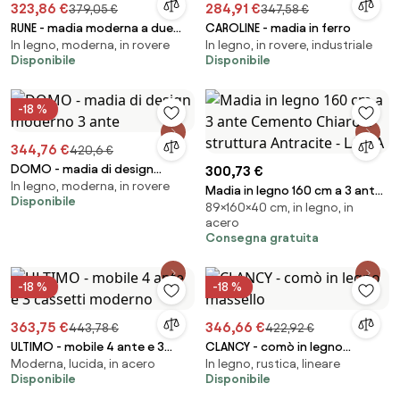
323,86 €
284,91 €
379,05 €
347,58 €
RUNE - madia moderna a due
CAROLINE - madia in ferro
In legno, moderna, in rovere
In legno, in rovere, industriale
ante
Disponibile
Disponibile
-18 %
344,76 €
420,6 €
DOMO - madia di design
300,73 €
In legno, moderna, in rovere
moderno 3 ante
Madia in legno 160 cm a 3 ante
Disponibile
89×160×40 cm, in legno, in
Cemento Chiaro e struttura
acero
Antracite - LAELA
Consegna gratuita
-18 %
-18 %
363,75 €
346,66 €
443,78 €
422,92 €
ULTIMO - mobile 4 ante e 3
CLANCY - comò in legno
Moderna, lucida, in acero
In legno, rustica, lineare
cassetti moderno
massello
Disponibile
Disponibile