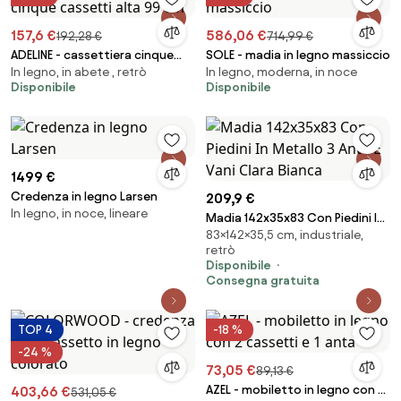
157,6 €
586,06 €
192,28 €
714,99 €
ADELINE - cassettiera cinque
SOLE - madia in legno massiccio
In legno, in abete , retrò
In legno, moderna, in noce
cassetti alta 99 cm
Disponibile
Disponibile
1499 €
Credenza in legno Larsen
209,9 €
In legno, in noce, lineare
Madia 142x35x83 Con Piedini In
83×142×35,5 cm, industriale,
Metallo 3 Ante E Vani Clara
retrò
Bianca
Disponibile
Consegna gratuita
TOP 4
-18 %
-24 %
73,05 €
89,13 €
AZEL - mobiletto in legno con 2
403,66 €
531,05 €