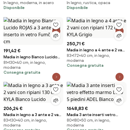
In legno, moderna, in acero
In legno, rustica, opaca
colorato
mango
Disponibile
Disponibile
250,71 €
Madia in legno a 4 ante e 2 vani
191,42 €
83×172×40 cm, in legno,
con ripiani 172 cm KYLA Grigio
Madia in legno Bianco Lucido
moderna
81×130×40 cm, in legno,
ROJAS a 3 ante con inserto in
Consegna gratuita
moderna
vetro Fumč 130 cm
Consegna gratuita
206,24 €
1648,83 €
Madia in legno a 3 ante e 2 vani
Madia 3 ante inserti vetro
83×130×40 cm, in legno,
80×180×50 cm, in legno,
con ripiani 130 cm KYLA Bianco
effetto marmo L180 5 piedini
moderna
moderna
Lucido
ADEL Bianco