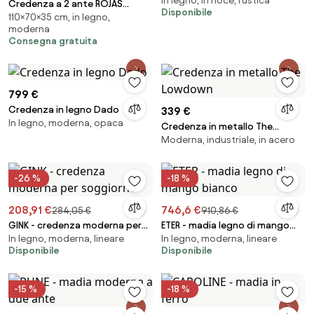
In legno, in noce, rustica
massello
Credenza a 2 ante ROJAS
Disponibile
110×70×35 cm, in legno,
Bianco Lucido con inserto in
moderna
vetro Fumč 70x110 cm
Consegna gratuita
799 €
Credenza in legno Dado
339 €
In legno, moderna, opaca
Credenza in metallo The
Moderna, industriale, in acero
Lowdown
-26 %
-18 %
208,91 €
746,6 €
284,05 €
910,86 €
GINK - credenza moderna per
ETER - madia legno di mango
In legno, moderna, lineare
In legno, moderna, lineare
soggiorno
bianco
Disponibile
Disponibile
-15 %
-18 %