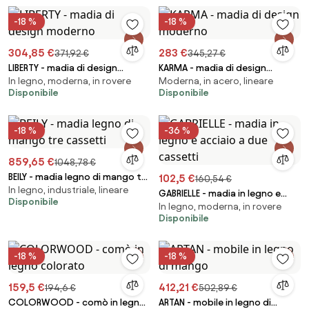
-18 %
-18 %
304,85 €
283 €
371,92 €
345,27 €
LIBERTY - madia di design
KARMA - madia di design
In legno, moderna, in rovere
Moderna, in acero, lineare
moderno
moderno
Disponibile
Disponibile
-18 %
-36 %
859,65 €
1048,78 €
BEILY - madia legno di mango tre
102,5 €
160,54 €
In legno, industriale, lineare
cassetti
GABRIELLE - madia in legno e
Disponibile
In legno, moderna, in rovere
acciaio a due cassetti
Disponibile
-18 %
-18 %
159,5 €
412,21 €
194,6 €
502,89 €
COLORWOOD - comò in legno
ARTAN - mobile in legno di