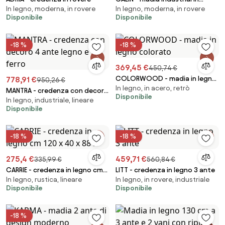
In legno, moderna, in rovere
In legno, moderna, in rovere
acciaio e legno
Disponibile
Disponibile
-18 %
-18 %
369,45 €
450,74 €
COLORWOOD - madia in legno
778,91 €
950,26 €
In legno, in acero, retrò
colorato
MANTRA - credenza con decoro
Disponibile
In legno, industriale, lineare
4 ante legno e ferro
Disponibile
-18 %
-18 %
275,4 €
459,71 €
335,99 €
560,84 €
CARRIE - credenza in legno cm
LITT - credenza in legno 3 ante
In legno, rustica, lineare
In legno, in rovere, industriale
120 x 40 x 88 h
Disponibile
Disponibile
-18 %