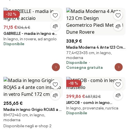
-32 %
71,15 €
104,4 €
GABRIELLE - madia in legno e
In legno, in rovere, ad angolo
acciaio
338,9 €
Disponibile
Madia Moderna 4 Ante 123 Cm
77,4×123×35 cm, in legno,
Design Geometrico Piedi
moderna
Metallici Dune Rovere
Disponibile
Consegna gratuita
-18 %
399,86 €
487,82 €
JAYCOB - comò in legno
255,65 €
In legno, provenzale, rustica
massello
Madia in legno Grigio ROJAS a 4
Disponibile
81×172×40 cm, in legno,
ante con inserto in vetro Fumč
moderna
172 cm
Disponibile negli e-shop 2