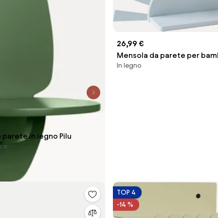
26,99 €
Mensola da parete per bamb
In legno
parete in legno Pilu
aca
TOP 4
-14 %