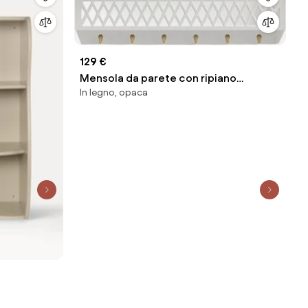
129 €
Mensola da parete con ripiano
In legno, opaca
Harlequin