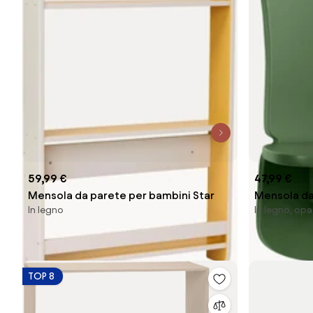
59,99 €
47,99 €
Mensola da parete per bambini Star
Mensola da 
In legno
In legno, op
TOP 8