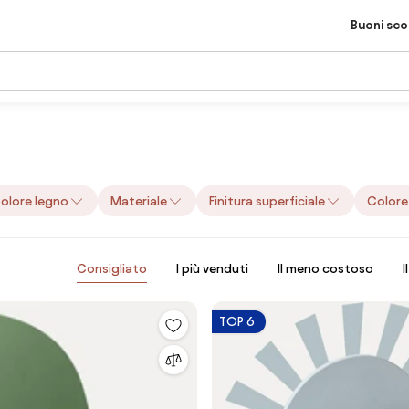
Buoni sc
olore legno
Materiale
Finitura superficiale
Colore
Consigliato
I più venduti
Il meno costoso
I
TOP 6