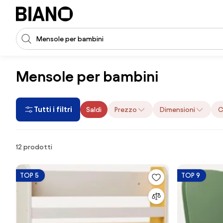
Salta la navigazione, vai al contenuto
Input della ricerca
Salta il contenuto, vai al piè di pagina
Mensole per bambini
Tutti i filtri
Saldi
Prezzo
Dimensioni
C
Prodotti
12 prodotti
TOP 5
TOP 9