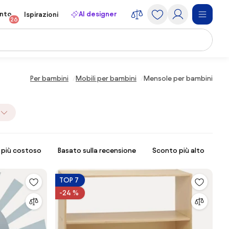
onto
AI designer
Ispirazioni
26
Per bambini
Mobili per bambini
Mensole per bambini
l più costoso
Basato sulla recensione
Sconto più alto
TOP 7
-24 %