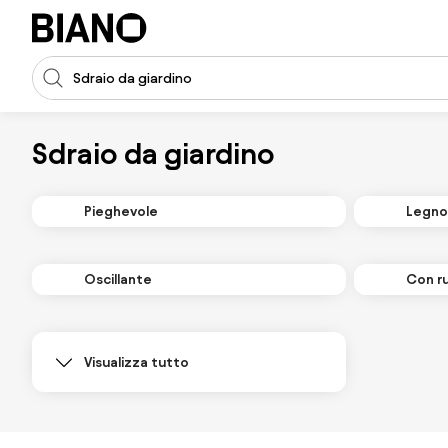
Salta la navigazione, vai al contenuto
Input della ricerca
Salta il contenuto, vai al piè di pagina
Sdraio da giardino
Pieghevole
Legno
Oscillante
Con r
Visualizza tutto