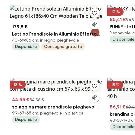
-10 %
85,41 €
94,9
179,8 €
PUNKY - let
Pieghevole, c
Lettino Prendisole In Alluminio Effetto
Disponibile
40×61×186 cm, in legno, pieghevole
Legno 61x186x40 Cm Wooden Telo
Disponibile
Consegna gratuita
Beige
-18 %
-18 %
44,55 €
54,36 €
spiaggina mare prendisole pieghevole
56,91 €
69,4
99×67×65 cm, pieghevole, in plastica
completa di cuscino cm 67 x 65 x 99 h
brandina p
Disponibile
40×58×190 cm
alluminio c
Disponibile
40 h