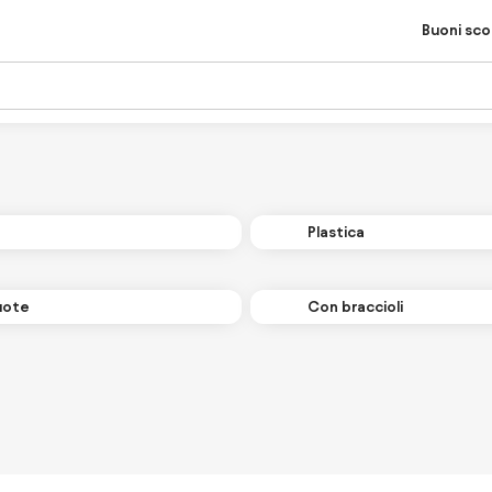
Buoni sc
Plastica
uote
Con braccioli