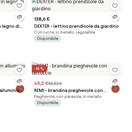
138,6 €
n legno di
DEXTER - lettino prendisole da giardino
Con ruote, in metallo, regolabile
Disponibile
-18 %
45,5 €
55,52 €
 alluminio e
REMI - brandina pieghevole con
Pieghevole, con parasole, in metallo
tettuccio
Disponibile