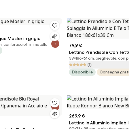
ue Mosler in grigio
 con braccioli, in metallo
79,9 €
Lettino Prendisole Con Tet
39×186×61 cm, pieghevole, con 
Spiaggia In Alluminio E Telo 
(1)
Bianco 186x61x39 Cm
Disponibile
Consegna grat
269,9 €
Lettino In Alluminio Impilabi
90×78×195 cm, in plastica, con r