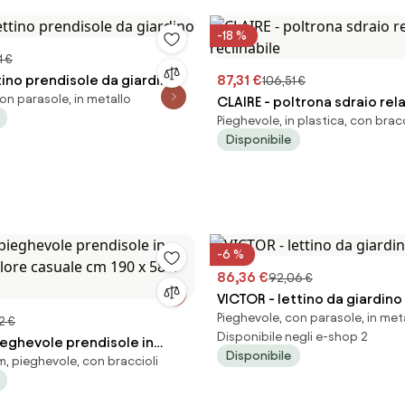
-18 %
1 €
tino prendisole da giardino
87,31 €
106,51 €
on parasole, in metallo
CLAIRE - poltrona sdraio rel
Pieghevole, in plastica, con bracc
reclinabile
Disponibile
-6 %
86,36 €
92,06 €
VICTOR - lettino da giardino
Pieghevole, con parasole, in met
2 €
Disponibile negli e-shop 2
ieghevole prendisole in
Disponibile
, pieghevole, con braccioli
olore casuale cm 190 x 58 x