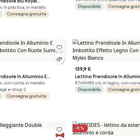
ndisole Blu Royal
Ruote Konnor Bianco New Bi
Disponibile
Consegna grat
 in plastica, in metallo
/Ipanema in Acciaio e
Consegna gratuita
139,9 €
ndisole In Alluminio E
Lettino Prendisole In Allumi
, con ruote, in metallo
87×61×185 cm, in legno, con ruot
Imbottito Con Ruote
Imbottito Effetto Legno Co
egli e-shop 2
Disponibile
Consegna grat
upe
Myles Bianco
Consegna gratuita
-11 %