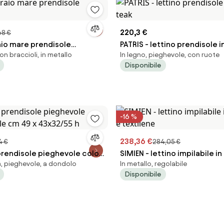
220,3 €
68 €
aio mare prendisole
PATRIS - lettino prendisole i
on braccioli, in metallo
In legno, pieghevole, con ruote
e
teak
Disponibile
-16 %
238,36 €
4 €
284,05 €
prendisole pieghevole colori
SIMIEN - lettino impilabile in
 pieghevole, a dondolo
In metallo, regolabile
 49 x 43x32/55 h
textilene
Disponibile