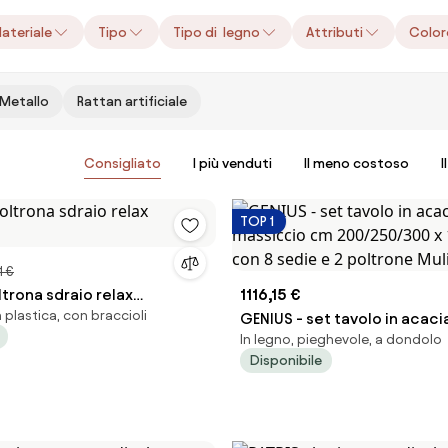
ateriale
Tipo
Tipo di legno
Attributi
Color
Metallo
Rattan artificiale
Consigliato
I più venduti
Il meno costoso
I
TOP 1
1 €
ltrona sdraio relax
1116,15 €
n plastica, con braccioli
GENIUS - set tavolo in acac
In legno, pieghevole, a dondolo
cm 200/250/300 x 110 x 74 h
Disponibile
sedie e 2 poltrone Mulier