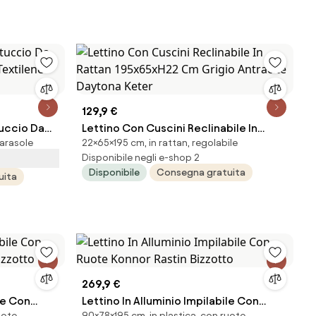
129,9 €
tuccio Da
Lettino Con Cuscini Reclinabile In
parasole
22×65×195 cm, in rattan, regolabile
Textilene
Rattan 195x65xH22 Cm Grigio
Disponibile negli e-shop 2
Antracite Daytona Keter
Disponibile
Consegna gratuita
uita
269,9 €
le Con
Lettino In Alluminio Impilabile Con
uote
90×78×195 cm, in plastica, con ruote