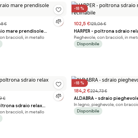
-18 %
102,5 €
68 €
125,06 €
aio mare prendisole
HARPER - poltrona sdraio rel
on braccioli, in metallo
Pieghevole, con braccioli, in met
e
reclinabile
Disponibile
-18 %
184,2 €
224,73 €
ALDABRA - sdraio pieghevole
9 €
In legno, pieghevole, con braccio
ltrona sdraio relax
Disponibile
on braccioli, in metallo