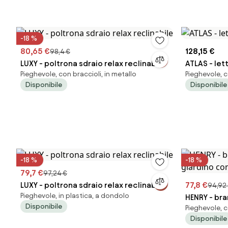
-18 %
80,65 €
128,15 €
98,4 €
LUXY - poltrona sdraio relax reclinabile
ATLAS - let
Pieghevole, con braccioli, in metallo
Pieghevole, c
Disponibile
Disponibile
-18 %
-18 %
79,7 €
97,24 €
LUXY - poltrona sdraio relax reclinabile
77,8 €
94,92
Pieghevole, in plastica, a dondolo
HENRY - br
Disponibile
Pieghevole, c
giardino c
Disponibile