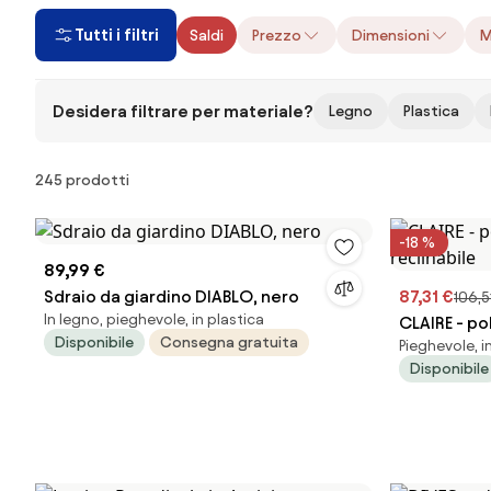
Tutti i filtri
Saldi
Prezzo
Dimensioni
M
Desidera filtrare per materiale?
Legno
Plastica
Prodotti
245 prodotti
-18 %
89,99 €
Sdraio da giardino DIABLO, nero
87,31 €
106,5
In legno, pieghevole, in plastica
CLAIRE - po
Disponibile
Consegna gratuita
Pieghevole, i
reclinabile
Disponibile