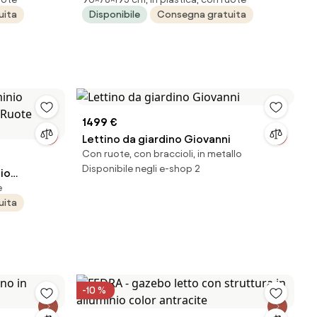
zzotto
Ruote Konnor Rastin Bizzotto
uita
Disponibile
Consegna gratuita
1499 €
Lettino da giardino Giovanni
Con ruote, con braccioli, in metallo
Disponibile negli e-shop 2
nio
e
n Ruote
uita
-10 %