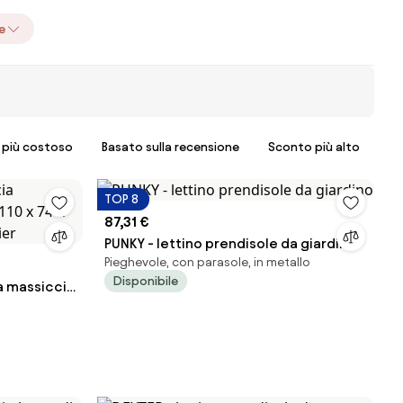
e
l più costoso
Basato sulla recensione
Sconto più alto
TOP 8
87,31 €
PUNKY - lettino prendisole da giardino
Pieghevole, con parasole, in metallo
Disponibile
ia massiccio
 con 8