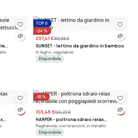
TOP 6
-24 %
237,41 €
312,55 €
ole
SUNSET - lettino da giardino in bamboo
allo
In legno, regolabile
 tettuccio
Disponibile
-18 %
103,45 €
126,22 €
ax
HARPER - poltrona sdraio relax
o
Pieghevole, con braccioli, in metallo
reclinabile con poggiapiedi scorrevole
Disponibile