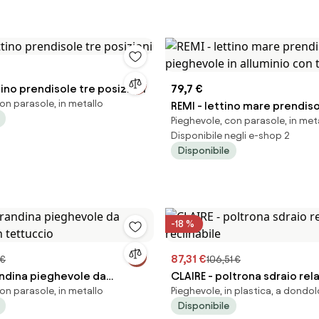
tino prendisole tre posizioni
79,7 €
on parasole, in metallo
REMI - lettino mare prendis
Pieghevole, con parasole, in met
pieghevole in alluminio con
Disponibile negli e-shop 2
Disponibile
-18 %
87,31 €
 €
106,51 €
andina pieghevole da
CLAIRE - poltrona sdraio rel
on parasole, in metallo
Pieghevole, in plastica, a dondol
on tettuccio
reclinabile
Disponibile