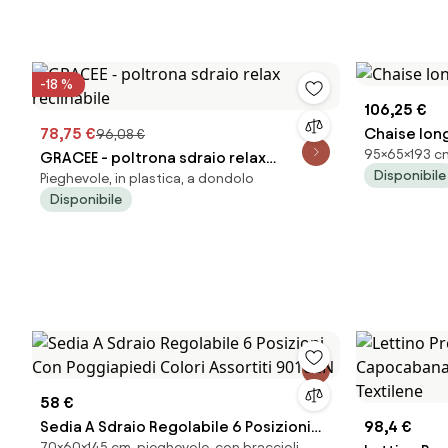
-18 %
106,25 €
78,75 €
Chaise long
96,08 €
95×65×193 cm,
GRACEE - poltrona sdraio relax
Disponibile
Pieghevole, in plastica, a dondolo
reclinabile
Disponibile
58 €
Sedia A Sdraio Regolabile 6 Posizioni
98,4 €
70×60×145 cm, pieghevole, con braccioli