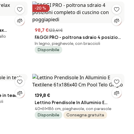
-20 %
ax
98,7 €
123,41 €
allo
FAGGI PRO - poltrona sdraio 4 posizioni
In legno, pieghevole, con braccioli
completo di cuscino con poggiapiedi
Disponibile
 in teak
139,8 €
li
Lettino Prendisole In Alluminio E
40×61×186 cm, pieghevole, con parasole
Textilene 61x186x40 Cm Pool Telo
Disponibile
Consegna gratuita
Grigio