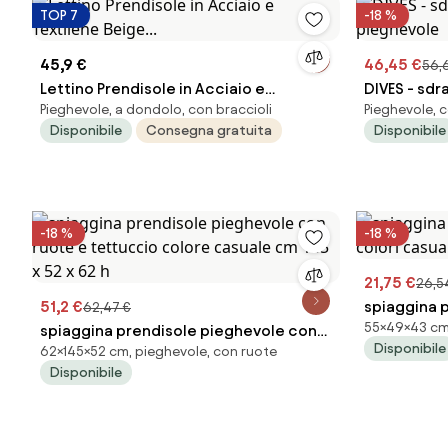
TOP 7
-18 %
45,9 €
46,45 €
56,
Lettino Prendisole in Acciaio e
DIVES - sdr
Pieghevole, a dondolo, con braccioli
Pieghevole, c
Textilene Beige...
pieghevol
Disponibile
Consegna gratuita
Disponibile
-18 %
-18 %
21,75 €
26,5
51,2 €
spiaggina 
62,47 €
55×49×43 cm,
spiaggina prendisole pieghevole con
casuale cm
Disponibile
62×145×52 cm, pieghevole, con ruote
ruote e tettuccio colore casuale cm
Disponibile
145 x 52 x 62 h