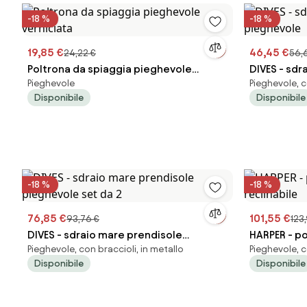
-18 %
-18 %
19,85 €
46,45 €
24,22 €
56,
Poltrona da spiaggia pieghevole
DIVES - sdr
Pieghevole
Pieghevole, c
verniciata
pieghevol
Disponibile
Disponibile
-18 %
-18 %
76,85 €
101,55 €
93,76 €
123,
DIVES - sdraio mare prendisole
HARPER - po
Pieghevole, con braccioli, in metallo
Pieghevole, c
pieghevole set da 2
reclinabile
Disponibile
Disponibile