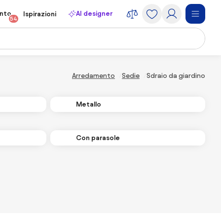
onto
AI designer
Ispirazioni
54
Arredamento
Sedie
Sdraio da giardino
Metallo
Con parasole