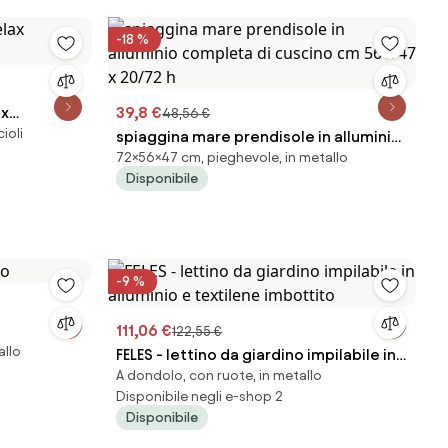
-18 %
ax
39,8 €
48,56 €
ioli
spiaggina mare prendisole in alluminio
72×56×47 cm, pieghevole, in metallo
completa di cuscino cm 56 x 47 x
Disponibile
20/72 h
-9 %
111,06 €
122,55 €
allo
FELES - lettino da giardino impilabile in
A dondolo, con ruote, in metallo
alluminio e textilene imbottito
Disponibile negli e-shop 2
Disponibile