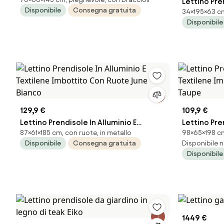
Con Poggiapiedi Colori Assortiti
Lettino Pre
Disponibile
Consegna gratuita
34×195×63 cm,
9010CN
Capocabana
Disponibile
Textilene
129,9 €
109,9 €
Lettino Prendisole In Alluminio E
Lettino Pre
87×61×185 cm, con ruote, in metallo
98×65×198 cm
Textilene Imbottito Con Ruote June
Textilene 
Disponibile
Consegna gratuita
Disponibile n
Bianco
Summer Ta
Disponibile
1449 €