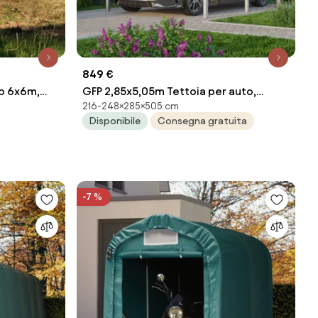
849 €
o 6x6m,
GFP 2,85x5,05m Tettoia per auto,
216-248×285×505 cm
o per
alluminio anodizzato - (GFPV00803)
Disponibile
Consegna gratuita
-7 %