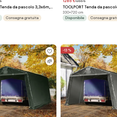
1285 €
 €
1355 €
enda da pascolo 3,3x6m,
TOOLPORT Tenda da pascolo
330×720 cm
, Telo in PRIMEtex-PVC,
verde scuro, Telo in PRIMEt
Consegna gratuita
Disponibile
Consegna grat
er terreno - (99541)
fissaggio per terreno - (99
-13 %