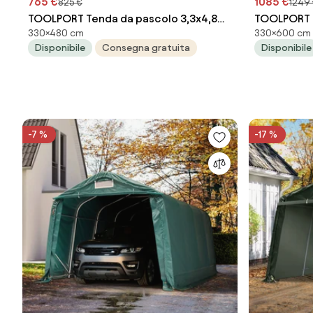
765 €
1085 €
825 €
1249
TOOLPORT Tenda da pascolo 3,3x4,8m,
TOOLPORT T
330×480 cm
330×600 cm
verde scuro, Telo in PVC, fissaggio per
verde scuro
Disponibile
Consegna gratuita
Disponibile
cemento - (99551)
fissaggio p
-7 %
-17 %