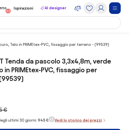
onto
AI designer
Ispirazioni
32
o, Telo in PRIMEtex-PVC, fissaggio per terreno - (99539)
 Tenda da pascolo 3,3x4,8m, verde
lo in PRIMEtex-PVC, fissaggio per
 (99539)
5 €
egli ultimi 30 giorni:
945 €
Vedi lo storico dei prezzi