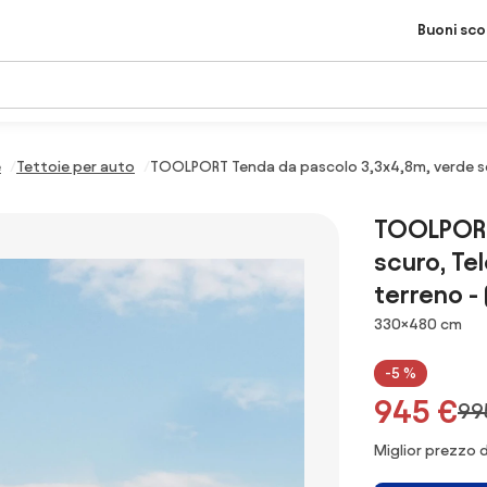
Buoni sc
e
Tettoie per auto
TOOLPORT Tenda da pascolo 3,3x4,8m, verde scur
TOOLPORT
scuro, Te
terreno -
Dimensioni
330×480 cm
-5 %
945 €
99
Miglior prezzo d