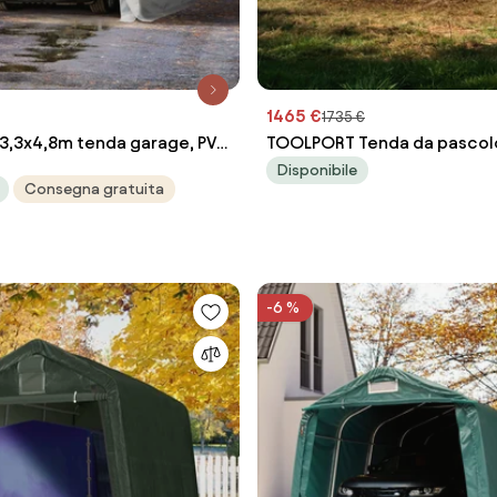
1465 €
1735 €
,3x4,8m tenda garage, PVC
TOOLPORT Tenda da pascol
, con statica (sottofondo in
grigio, Telo in PVC, fissaggi
Disponibile
Consegna gratuita
 (68316)
cemento - (6678173)
-6 %