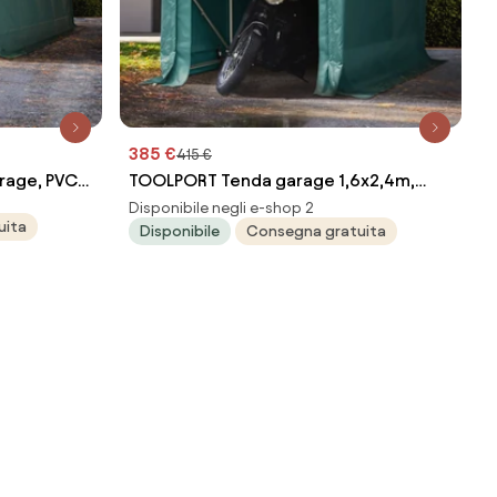
385 €
415 €
rage, PVC
TOOLPORT Tenda garage 1,6x2,4m,
ca
Telo in PVC, verde scuro, senza statica
Disponibile negli e-shop 2
uita
Disponibile
Consegna gratuita
(68449)
- (77833)