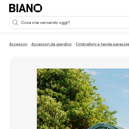
Salta la navigazione, vai al contenuto
Input della ricerca
Salta il contenuto, vai al piè di pagina
Accessori
Accessori da giardino
Ombrelloni e tende parasol