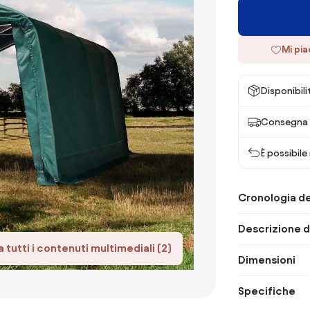
Mi pi
Disponibili
Consegna 
È possibile
Cronologia de
Descrizione d
 tutti i contenuti multimediali (2)
Dimensioni
Specifiche