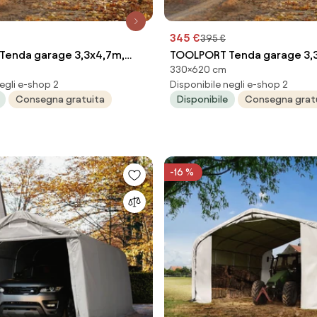
345 €
395 €
enda garage 3,3x4,7m,
TOOLPORT Tenda garage 3,
330×620 cm
 verde scuro - (8050)
Telo in PE, grigio - (8065)
egli e-shop 2
Disponibile negli e-shop 2
Consegna gratuita
Disponibile
Consegna grat
-16 %