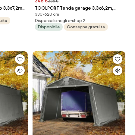
345 €
385 €
 3,3x7,2m,
TOOLPORT Tenda garage 3,3x6,2m,
330×620 cm
ex-PVC,
Telo in PE, verde scuro - (8055)
uita
Disponibile negli e-shop 2
543)
Disponibile
Consegna gratuita