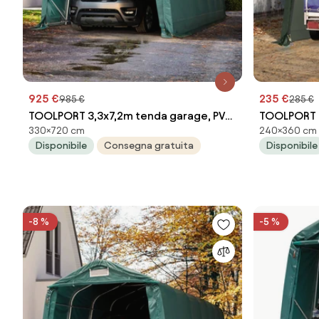
925 €
235 €
985 €
285 €
TOOLPORT 3,3x7,2m tenda garage, PVC
TOOLPORT 
330×720 cm
240×360 cm
800, verde scuro, con statica
Telo in PE,
Disponibile
Consegna gratuita
Disponibile
(sottofondo in cemento) - (68537)
-8 %
-5 %