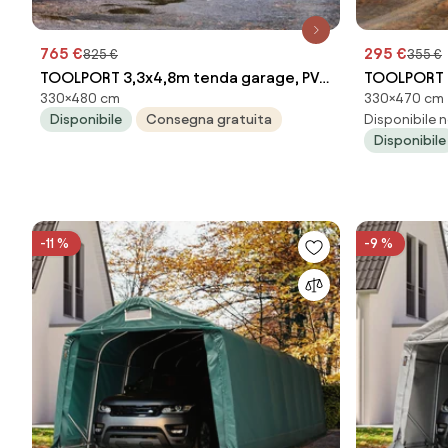
765 €
295 €
825 €
355 €
TOOLPORT 3,3x4,8m tenda garage, PVC
TOOLPORT T
330×480 cm
330×470 cm
800, verde scuro, con statica
Telo in PE,
Disponibile
Consegna gratuita
Disponibile n
(sottofondo in cemento) - (68315)
Disponibile
-11 %
-9 %