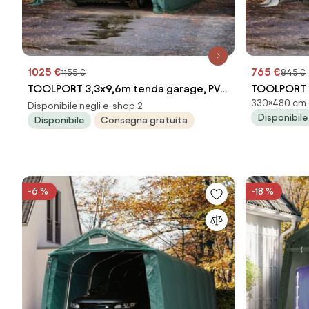
1025 €
765 €
1155 €
845 €
TOOLPORT 3,3x9,6m tenda garage, PVC
TOOLPORT 3
330×480 cm
800, verde scuro, con statica
800, grigio
Disponibile negli e-shop 2
Disponibile
Disponibile
Consegna gratuita
(sottofondo in cemento) - (68314)
cemento) -
-6 %
-18 %