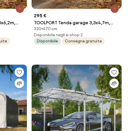
295 €
3x6,2m,
TOOLPORT Tenda garage 3,3x4,7m,
330×470 cm
Telo in PE, grigio - (8060)
Disponibile negli e-shop 2
uita
Disponibile
Consegna gratuita