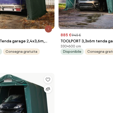
885 €
945 €
Tenda garage 2,4x3,6m,
TOOLPORT 3,3x6m tenda ga
330×600 cm
 verde scuro - (8045)
800, verde scuro, con stati
Consegna gratuita
Disponibile
Consegna grat
(sottofondo in cemento) - 