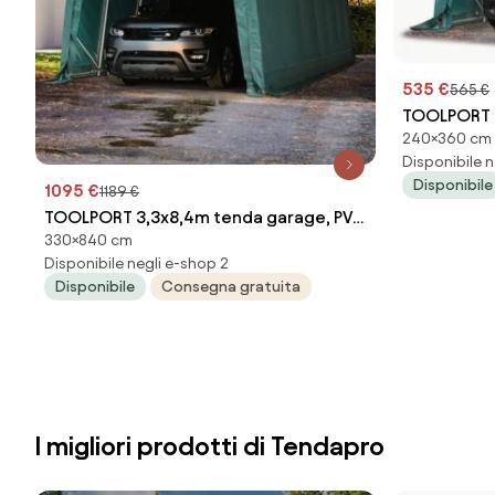
535 €
565 €
TOOLPORT 
240×360 cm
Telo in PVC
Disponibile n
- (77835)
Disponibile
1095 €
1189 €
TOOLPORT 3,3x8,4m tenda garage, PVC
330×840 cm
800, verde scuro, con statica
Disponibile negli e-shop 2
(sottofondo in terra) - (49686)
Disponibile
Consegna gratuita
I migliori prodotti di Tendapro