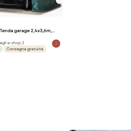
Tenda garage 2,4x3,6m,
, verde scuro, senza statica
egli e-shop 2
Consegna gratuita